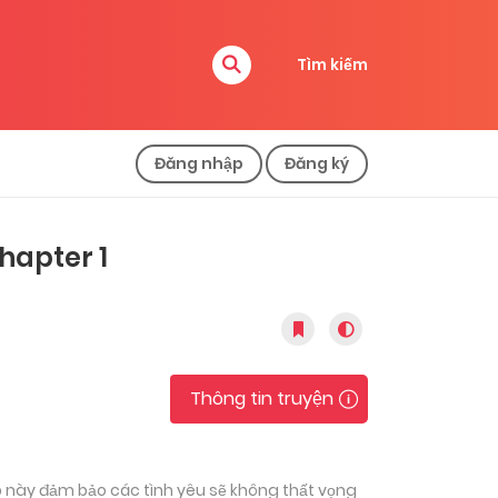
Tìm kiếm
Đăng nhập
Đăng ký
hapter 1
Thông tin truyện
p này đảm bảo các tình yêu sẽ không thất vọng