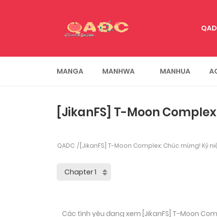
QAD
MANGA
MANHWA
MANHUA
A
[JikanFS] T-Moon Complex:
QADC
[JikanFS] T-Moon Complex: Chúc mừng! Kỷ ni
Các tình yêu đang xem [JikanFS] T-Moon Comp