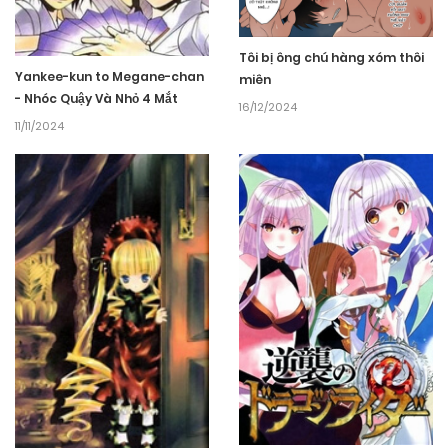
Tôi bị ông chú hàng xóm thôi
Yankee-kun to Megane-chan
miên
- Nhóc Quậy Và Nhỏ 4 Mắt
16/12/2024
11/11/2024