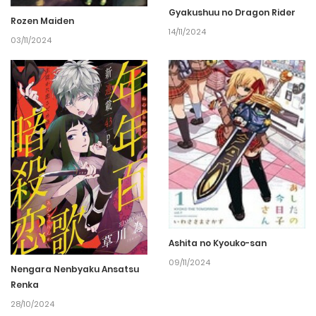
Gyakushuu no Dragon Rider
Rozen Maiden
14/11/2024
03/11/2024
Ashita no Kyouko-san
09/11/2024
Nengara Nenbyaku Ansatsu
Renka
28/10/2024