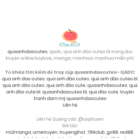
quaanhdaocuteo
, qadc, quả anh đào cuteo là trang đọc
truyện online boylove, manga, manhwa, manhua miễn phí.
Từ khóa tìm kiếm để truy cập quaanhdaocuteo- QADC:
qua anh dao cuteo
,
qua anh đào cuteo
,
quả anh đào cuteo bl
,
quả anh đào cuteo
,
quả anh đào cute
,
quaanhdaocuteo
,
quả
anh đào cute bl
,
quaanhdaocuteo bl
,
quả đào cute
,
truyện
tranh đam mỹ quaanhdaocuteo
Liên hệ
Liên hệ Quảng cáo: @asphuwn
Đối tác:
mi2manga
,
umetruyen
,
truyengihot
,
789club
,
go88
,
red88
,
sunwin
,
hitclub
,
debet
,
nhà cái uy tín
,
game bài đổi thưởng
,