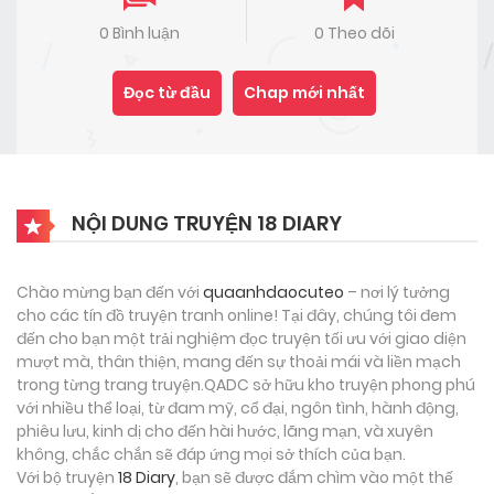
0 Bình luận
0 Theo dõi
Đọc từ đầu
Chap mới nhất
NỘI DUNG TRUYỆN 18 DIARY
Chào mừng bạn đến với
quaanhdaocuteo
– nơi lý tưởng
cho các tín đồ truyện tranh online! Tại đây, chúng tôi đem
đến cho bạn một trải nghiệm đọc truyện tối ưu với giao diện
mượt mà, thân thiện, mang đến sự thoải mái và liền mạch
trong từng trang truyện.QADC sở hữu kho truyện phong phú
với nhiều thể loại, từ đam mỹ, cổ đại, ngôn tình, hành động,
phiêu lưu, kinh dị cho đến hài hước, lãng mạn, và xuyên
không, chắc chắn sẽ đáp ứng mọi sở thích của bạn.
Với bộ truyện
18 Diary
, bạn sẽ được đắm chìm vào một thế