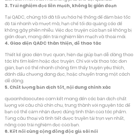
3. Trải nghiệm đọc liền mạch, không bị gián đoạn
Tại QADC, chúng tôi đã tối ưu hóa hệ thống để đảm bảo tốc
độ tải nhanh và mượt mà, hạn chế tối đa quảng cáo để
không gây phiền nhiễu. Việc đọc truyện của bạn sẽ không bị
gián đoạn, mang đến trải nghiệm liền mạch và thoải mái.
4. Giao diện QADC thân thiện, dễ thao tác
Thiết kế giao diện trực quan, hiện đại giúp bạn dễ dàng thao
tác khi tìm kiếm hoặc đọc truyện. Chỉ với vài thao tác đơn
giản, bạn có thể nhanh chóng tìm thấy truyện yêu thích,
đánh dấu chương đang đọc, hoặc chuyển trang một cách
dễ dàng.
5. Chất lượng bản dịch tốt, nội dung chính xác
quaanhdaocuteo cam kết mang đến các bản dịch chất
lượng với câu chữ chỉn chu, trung thành với nguyên tác để
bạn có thể cảm nhận được đúng tinh thần của tác phẩm.
Từng câu thoại và tình tiết được truyền tải trọn vẹn nhất,
nâng cao trải nghiệm đọc của bạn.
6. Kết nối cùng cộng đồng độc giả sôi nổi