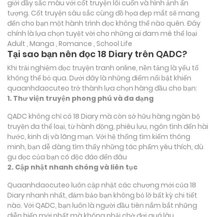
giới đầy sắc màu với cốt truyện lôi cuốn và hình ảnh ấn
tượng. Cốt truyện sâu sắc cùng đồ họa đẹp mắt sẽ mang
đến cho bạn một hành trình đọc không thể nào quên. Đây
chính là lựa chọn tuyệt vời cho những ai đam mê thể loại
Adult , Manga , Romance , School Life
Tại sao bạn nên đọc 18 Diary trên QADC?
Khi trải nghiệm đọc truyện tranh online, nền tảng là yếu tố
không thể bỏ qua. Dưới đây là những điểm nổi bật khiến
quaanhdaocuteo trở thành lựa chọn hàng đầu cho bạn:
1. Thư viện truyện phong phú và đa dạng
QADC không chỉ có 18 Diary mà còn sở hữu hàng ngàn bộ
truyện đa thể loại, từ hành động, phiêu lưu, ngôn tình đến hài
hước, kinh dị và lãng mạn. Với hệ thống tìm kiếm thông
minh, bạn dễ dàng tìm thấy những tác phẩm yêu thích, dù
gu đọc của bạn có độc đáo đến đâu
2. Cập nhật nhanh chóng và liên tục
Quaanhdaocuteo luôn cập nhật các chương mới của 18
Diary nhanh nhất, đảm bảo bạn không bỏ lỡ bất kỳ chi tiết
nào. Với QADC, bạn luôn là người đầu tiên nắm bắt những
diễn biến mới nhất mà không phải chờ đợi quá lâu.