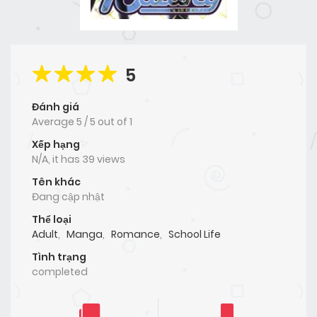
5
Đánh giá
Average
5
/
5
out of
1
Xếp hạng
N/A, it has 39 views
Tên khác
Đang cập nhật
Thể loại
Adult
,
Manga
,
Romance
,
School Life
Tình trạng
completed