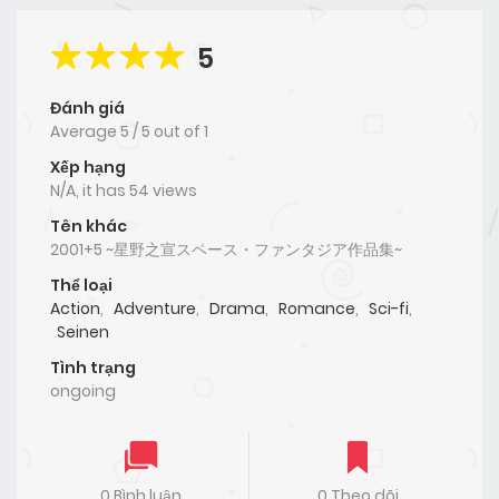
5
Đánh giá
Average
5
/
5
out of
1
Xếp hạng
N/A, it has 54 views
Tên khác
2001+5 ~星野之宣スペース・ファンタジア作品集~
Thể loại
Action
,
Adventure
,
Drama
,
Romance
,
Sci-fi
,
Seinen
Tình trạng
ongoing
0 Bình luận
0 Theo dõi