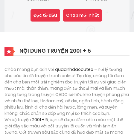
Đọc từ đầu
Chap mới nhất
NỘI DUNG TRUYỆN 2001 + 5
Chào mừng bạn đến với
quaanhdaocuteo
– nơi lý tưởng
cho các tín đồ truyện tranh online! Tại đây, chúng tôi đem
đến cho bạn một trải nghiệm đọc truyện tối ưu với giao diện
mượt mà, thân thiện, mang đến sự thoải mái và liền mạch
trong từng trang truyện.QADC sở hữu kho truyện phong phú
với nhiều thể loại, từ đam mỹ, cổ đại, ngôn tình, hành động,
phiêu lưu, kinh dị cho đến hài hước, lãng mạn, và xuyên
không, chắc chắn sẽ đáp ứng mọi sở thích của bạn.
Với bộ truyện
2001 + 5
, bạn sẽ được đắm chìm vào một thế
giới đầy sắc màu với cốt truyện lôi cuốn và hình ảnh ấn
tượng. Cốt truyện sâu sắc cùng đồ họa đẹp mắt sẽ mang