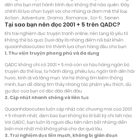
đến cho bạn một hành trình đọc không thể nào quên. Đây
chính là lựa chọn tuyệt vời cho những ai đam mê thể loại
Action , Adventure , Drama , Romance , Sci-fi , Seinen
Tại sao bạn nên đọc 2001 + 5 trên QADC?
Khi trải nghiệm đọc truyện tranh online, nền tảng là yếu tố
không thể bỏ qua. Dưới đây là những điểm nổi bật khiến
quaanhdaocuteo trở thành lựa chọn hàng đầu cho bạn:
1. Thư viện truyện phong phú và đa dạng
QADC không chỉ có 2001 + 5 mà còn sở hữu hàng ngàn bộ
truyện đa thể loại, từ hành động, phiêu lưu, ngôn tình đến hài
hước, kinh dị và lãng mạn. Với hệ thống tìm kiếm thông
minh, bạn dễ dàng tìm thấy những tác phẩm yêu thích, dù
gu đọc của bạn có độc đáo đến đâu
2. Cập nhật nhanh chóng và liên tục
Quaanhdaocuteo luôn cập nhật các chương mới của 2001
+ 5 nhanh nhất, đảm bảo bạn không bỏ lỡ bất kỳ chi tiết nào.
Với QADC, bạn luôn là người đầu tiên nắm bắt những diễn
biến mới nhất mà không phải chờ đợi quá lâu.
3. Trải nghiệm đọc liền mạch, không bị gián đoạn