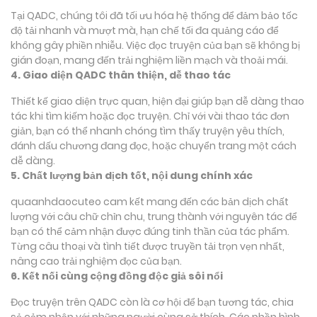
Tại QADC, chúng tôi đã tối ưu hóa hệ thống để đảm bảo tốc
độ tải nhanh và mượt mà, hạn chế tối đa quảng cáo để
không gây phiền nhiễu. Việc đọc truyện của bạn sẽ không bị
gián đoạn, mang đến trải nghiệm liền mạch và thoải mái.
4. Giao diện QADC thân thiện, dễ thao tác
Thiết kế giao diện trực quan, hiện đại giúp bạn dễ dàng thao
tác khi tìm kiếm hoặc đọc truyện. Chỉ với vài thao tác đơn
giản, bạn có thể nhanh chóng tìm thấy truyện yêu thích,
đánh dấu chương đang đọc, hoặc chuyển trang một cách
dễ dàng.
5. Chất lượng bản dịch tốt, nội dung chính xác
quaanhdaocuteo cam kết mang đến các bản dịch chất
lượng với câu chữ chỉn chu, trung thành với nguyên tác để
bạn có thể cảm nhận được đúng tinh thần của tác phẩm.
Từng câu thoại và tình tiết được truyền tải trọn vẹn nhất,
nâng cao trải nghiệm đọc của bạn.
6. Kết nối cùng cộng đồng độc giả sôi nổi
Đọc truyện trên QADC còn là cơ hội để bạn tương tác, chia
sẻ cảm nhận với những người cùng sở thích. Các phần bình