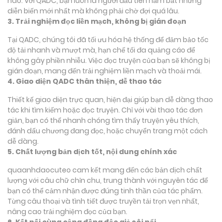
nào. Với QADC, bạn luôn là người đầu tiên nắm bắt những
diễn biến mới nhất mà không phải chờ đợi quá lâu.
3. Trải nghiệm đọc liền mạch, không bị gián đoạn
Tại QADC, chúng tôi đã tối ưu hóa hệ thống để đảm bảo tốc
độ tải nhanh và mượt mà, hạn chế tối đa quảng cáo để
không gây phiền nhiễu. Việc đọc truyện của bạn sẽ không bị
gián đoạn, mang đến trải nghiệm liền mạch và thoải mái.
4. Giao diện QADC thân thiện, dễ thao tác
Thiết kế giao diện trực quan, hiện đại giúp bạn dễ dàng thao
tác khi tìm kiếm hoặc đọc truyện. Chỉ với vài thao tác đơn
giản, bạn có thể nhanh chóng tìm thấy truyện yêu thích,
đánh dấu chương đang đọc, hoặc chuyển trang một cách
dễ dàng.
5. Chất lượng bản dịch tốt, nội dung chính xác
quaanhdaocuteo cam kết mang đến các bản dịch chất
lượng với câu chữ chỉn chu, trung thành với nguyên tác để
bạn có thể cảm nhận được đúng tinh thần của tác phẩm.
Từng câu thoại và tình tiết được truyền tải trọn vẹn nhất,
nâng cao trải nghiệm đọc của bạn.
6. Kết nối cùng cộng đồng độc giả sôi nổi