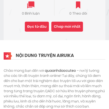
0 Bình luận
0 Theo dõi
Đọc từ đầu
Chap mới nhất
NỘI DUNG TRUYỆN AIRUIKA
Chào mừng bạn đến với
quaanhdaocuteo
– nơi lý tưởng
cho các tín đồ truyện tranh online! Tại đây, chúng tôi đem
đến cho bạn một trải nghiệm đọc truyện tối ưu với giao diện
mượt mà, thân thiện, mang đến sự thoải mái và liền mạch
trong từng trang truyện.QADC sở hữu kho truyện phong phú
với nhiều thể loại, từ đam mỹ, cổ đại, ngôn tình, hành động,
phiêu lưu, kinh dị cho đến hài hước, lãng mạn, và xuyên
không, chắc chắn sẽ đáp ứng mọi sở thích của bạn.