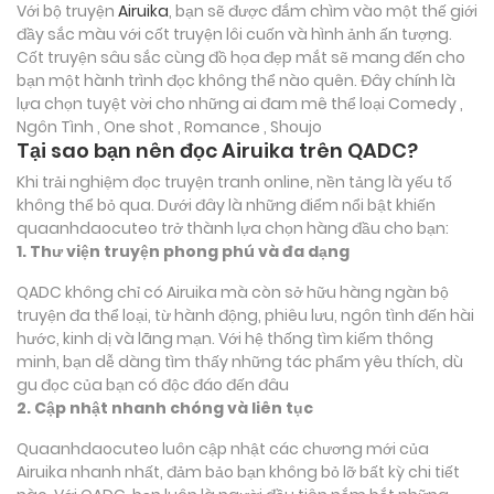
Với bộ truyện
Airuika
, bạn sẽ được đắm chìm vào một thế giới
đầy sắc màu với cốt truyện lôi cuốn và hình ảnh ấn tượng.
Cốt truyện sâu sắc cùng đồ họa đẹp mắt sẽ mang đến cho
bạn một hành trình đọc không thể nào quên. Đây chính là
lựa chọn tuyệt vời cho những ai đam mê thể loại
Comedy ,
Ngôn Tình , One shot , Romance , Shoujo
Tại sao bạn nên đọc Airuika trên QADC?
Khi trải nghiệm đọc truyện tranh online, nền tảng là yếu tố
không thể bỏ qua. Dưới đây là những điểm nổi bật khiến
quaanhdaocuteo trở thành lựa chọn hàng đầu cho bạn:
1. Thư viện truyện phong phú và đa dạng
QADC không chỉ có Airuika mà còn sở hữu hàng ngàn bộ
truyện đa thể loại, từ hành động, phiêu lưu, ngôn tình đến hài
hước, kinh dị và lãng mạn. Với hệ thống tìm kiếm thông
minh, bạn dễ dàng tìm thấy những tác phẩm yêu thích, dù
gu đọc của bạn có độc đáo đến đâu
2. Cập nhật nhanh chóng và liên tục
Quaanhdaocuteo luôn cập nhật các chương mới của
Airuika nhanh nhất, đảm bảo bạn không bỏ lỡ bất kỳ chi tiết