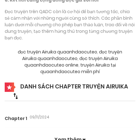
Đọc truyện trên QADC còn là cơ hội để bạn tương tác, chia
sẻ cảm nhận với những người cùng sở thích. Các phần bình
luận dưới mỗi chương cho phép bạn thảo luận, trao đổi về nội
dung truyện, tạo thêm hứng thú trong từng chương truyện
bạn đọc.
đọc truyện Airuika quaanhdaocuteo
,
đọc truyện
Airuika quaanhdaocuteo
,
đọc truyện Airuika
quaanhdaocuteo online
,
truyện Airuika tại
quaanhdaocuteo miễn phí
DANH SÁCH CHAPTER TRUYỆN AIRUIKA
09/11/2024
Chapter 1
Xem thêm