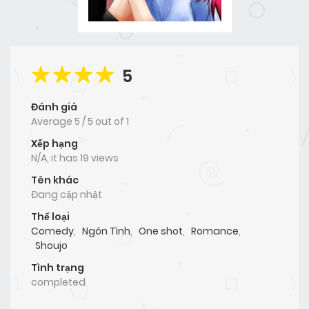
5
Đánh giá
Average
5
/
5
out of
1
Xếp hạng
N/A, it has 19 views
Tên khác
Đang cập nhật
Thể loại
Comedy
,
Ngôn Tình
,
One shot
,
Romance
,
Shoujo
Tình trạng
completed