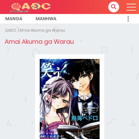
MANGA
MANHWA
QADC
Amai Akuma ga Warau
Amai Akuma ga Warau