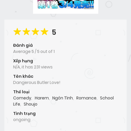
5
Đánh giá
Average
5
/
5
out of
1
Xếp hạng
N/A, it has 231 views
Tên khác
Dangerous Butler Love!
Thể loại
Comedy
,
Harem
,
Ngôn Tình
,
Romance
,
School
Life
,
Shoujo
Tình trạng
ongoing