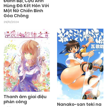
Đánh Bại, Cựu Anh
09/11/2024
Hùng Đã Kết Hôn Với
Chapter 25
Một Nữ Chiến Binh
Góa Chồng
09/11/2024
Chapter 24
29/10/2024
09/11/2024
Chapter 23
09/11/2024
Chapter 22
09/11/2024
Chapter 21
09/11/2024
Chapter 20
Thanh âm giai điệu
phản công
Nanako-san teki na
09/11/2024
Chapter 19