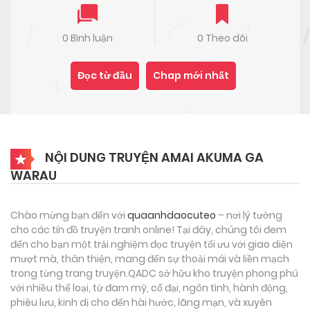
0 Bình luận
0 Theo dõi
Đọc từ đầu
Chap mới nhất
NỘI DUNG TRUYỆN AMAI AKUMA GA
WARAU
Chào mừng bạn đến với
quaanhdaocuteo
– nơi lý tưởng
cho các tín đồ truyện tranh online! Tại đây, chúng tôi đem
đến cho bạn một trải nghiệm đọc truyện tối ưu với giao diện
mượt mà, thân thiện, mang đến sự thoải mái và liền mạch
trong từng trang truyện.QADC sở hữu kho truyện phong phú
với nhiều thể loại, từ đam mỹ, cổ đại, ngôn tình, hành động,
phiêu lưu, kinh dị cho đến hài hước, lãng mạn, và xuyên