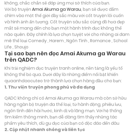
không, chắc chắn sẽ đáp ứng mọi sở thích của bạn.
Với bộ truyện
Amai Akuma ga Warau
, bạn sẽ được đắm
chìm vào một thế giới đầy sắc màu với cốt truyện lôi cuốn
và hình ảnh ấn tượng. Cốt truyện sâu sắc cùng đồ họa đẹp
mắt sẽ mang đến cho bạn một hành trình đọc không thể
nào quên. Đây chính là lựa chọn tuyệt vời cho những ai đam
mê thể loại
Comedy , Harem , Ngôn Tình , Romance , School
Life , Shoujo
Tại sao bạn nên đọc Amai Akuma ga Warau
trên QADC?
Khi trải nghiệm đọc truyện tranh online, nền tảng là yếu tố
không thể bỏ qua. Dưới đây là những điểm nổi bật khiến
quaanhdaocuteo trở thành lựa chọn hàng đầu cho bạn:
1. Thư viện truyện phong phú và đa dạng
QADC không chỉ có Amai Akuma ga Warau mà còn sở hữu
hàng ngàn bộ truyện đa thể loại, từ hành động, phiêu lưu,
ngôn tình đến hài hước, kinh dị và lãng mạn. Với hệ thống
tìm kiếm thông minh, bạn dễ dàng tìm thấy những tác
phẩm yêu thích, dù gu đọc của bạn có độc đáo đến đâu
2. Cập nhật nhanh chóng và liên tục