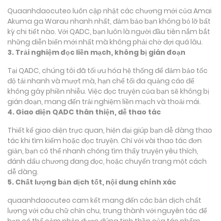
Quaanhdaocuteo luôn cập nhật các chương mới của Amai
Akuma ga Warau nhanh nhất, đảm bảo bạn không bỏ lỡ bất
kỳ chi tiết nào. Với QADC, bạn luôn là người đầu tiên nắm bắt
những diễn biến mới nhất mà không phải chờ đợi quá lâu.
3. Trải nghiệm đọc liền mạch, không bị gián đoạn
Tại QADC, chúng tôi đã tối ưu hóa hệ thống để đảm bảo tốc
độ tải nhanh và mượt mà, hạn chế tối đa quảng cáo để
không gây phiền nhiễu. Việc đọc truyện của bạn sẽ không bị
gián đoạn, mang đến trải nghiệm liền mạch và thoải mái.
4. Giao diện QADC thân thiện, dễ thao tác
Thiết kế giao diện trực quan, hiện đại giúp bạn dễ dàng thao
tác khi tìm kiếm hoặc đọc truyện. Chỉ với vài thao tác đơn
giản, bạn có thể nhanh chóng tìm thấy truyện yêu thích,
đánh dấu chương đang đọc, hoặc chuyển trang một cách
dễ dàng.
5. Chất lượng bản dịch tốt, nội dung chính xác
quaanhdaocuteo cam kết mang đến các bản dịch chất
lượng với câu chữ chỉn chu, trung thành với nguyên tác để
bạn có thể cảm nhận được đúng tinh thần của tác phẩm.