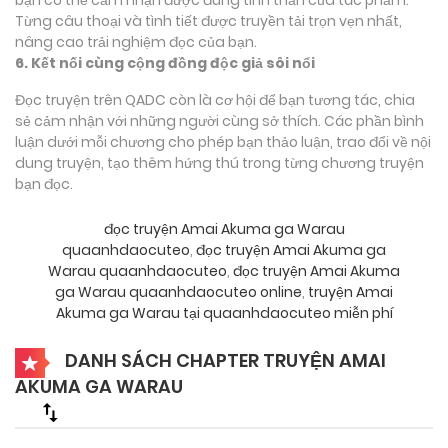
Từng câu thoại và tình tiết được truyền tải trọn vẹn nhất,
nâng cao trải nghiệm đọc của bạn.
6. Kết nối cùng cộng đồng độc giả sôi nổi
Đọc truyện trên QADC còn là cơ hội để bạn tương tác, chia
sẻ cảm nhận với những người cùng sở thích. Các phần bình
luận dưới mỗi chương cho phép bạn thảo luận, trao đổi về nội
dung truyện, tạo thêm hứng thú trong từng chương truyện
bạn đọc.
đọc truyện Amai Akuma ga Warau
quaanhdaocuteo
,
đọc truyện Amai Akuma ga
Warau quaanhdaocuteo
,
đọc truyện Amai Akuma
ga Warau quaanhdaocuteo online
,
truyện Amai
Akuma ga Warau tại quaanhdaocuteo miễn phí
DANH SÁCH CHAPTER TRUYỆN AMAI
AKUMA GA WARAU