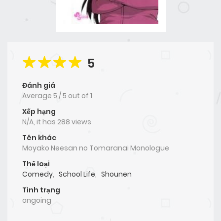
5
Đánh giá
Average
5
/
5
out of
1
Xếp hạng
N/A, it has 288 views
Tên khác
Moyako Neesan no Tomaranai Monologue
Thể loại
Comedy
,
School Life
,
Shounen
Tình trạng
ongoing