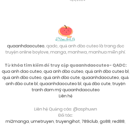
14/11/2024
03/11/2024
Chapter 15
15/11/2024
03/11/2024
Chapter 14
03/11/2024
Chapter 13
quaanhdaocuteo
, qadc, quả anh đào cuteo là trang đọc
truyện online boylove, manga, manhwa, manhua miễn phí.
03/11/2024
Chapter 12
Từ khóa tìm kiếm để truy cập quaanhdaocuteo- QADC:
qua anh dao cuteo
,
qua anh đào cuteo
,
quả anh đào cuteo bl
,
quả anh đào cuteo
,
quả anh đào cute
,
quaanhdaocuteo
,
quả
03/11/2024
Chapter 11
anh đào cute bl
,
quaanhdaocuteo bl
,
quả đào cute
,
truyện
tranh đam mỹ quaanhdaocuteo
Liên hệ
03/11/2024
Chapter 10
Liên hệ Quảng cáo: @asphuwn
Đối tác:
03/11/2024
Chapter 9
mi2manga
,
umetruyen
,
truyengihot
,
789club
,
go88
,
red88
,