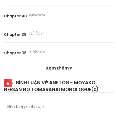
03/11/2024
Chapter 40
03/11/2024
Chapter 39
03/11/2024
Chapter 38
Xem thêm
03/11/2024
Chapter 37
BÌNH LUẬN VỀ ANE LOG - MOYAKO
NEESAN NO TOMARANAI MONOLOGUE(
0
)
03/11/2024
Chapter 36
03/11/2024
Chapter 35