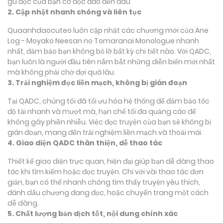
gu đọc của bạn có độc đáo đến đâu
2. Cập nhật nhanh chóng và liên tục
Quaanhdaocuteo luôn cập nhật các chương mới của Ane
Log - Moyako Neesan no Tomaranai Monologue nhanh
nhất, đảm bảo bạn không bỏ lỡ bất kỳ chi tiết nào. Với QADC,
bạn luôn là người đầu tiên nắm bắt những diễn biến mới nhất
mà không phải chờ đợi quá lâu.
3. Trải nghiệm đọc liền mạch, không bị gián đoạn
Tại QADC, chúng tôi đã tối ưu hóa hệ thống để đảm bảo tốc
độ tải nhanh và mượt mà, hạn chế tối đa quảng cáo để
không gây phiền nhiễu. Việc đọc truyện của bạn sẽ không bị
gián đoạn, mang đến trải nghiệm liền mạch và thoải mái.
4. Giao diện QADC thân thiện, dễ thao tác
Thiết kế giao diện trực quan, hiện đại giúp bạn dễ dàng thao
tác khi tìm kiếm hoặc đọc truyện. Chỉ với vài thao tác đơn
giản, bạn có thể nhanh chóng tìm thấy truyện yêu thích,
đánh dấu chương đang đọc, hoặc chuyển trang một cách
dễ dàng.
5. Chất lượng bản dịch tốt, nội dung chính xác