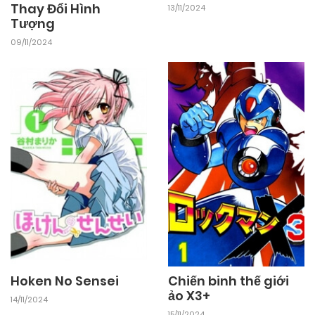
K - Days of Blue
13/11/2024
Thay Đổi Hình
03/11/2024
Chapter 21
Tượng
09/11/2024
03/11/2024
Chapter 20
03/11/2024
Chapter 19
03/11/2024
Chapter 18
03/11/2024
Chapter 17
03/11/2024
Chapter 16
Hoken No Sensei
Chiến binh thế giới
ảo X3+