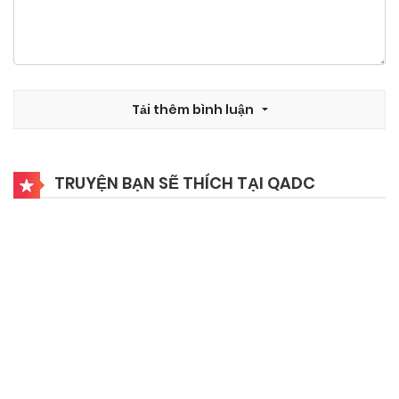
03/11/2024
Chapter 34
03/11/2024
Chapter 33
Tải thêm bình luận
03/11/2024
Chapter 32
TRUYỆN BẠN SẼ THÍCH TẠI QADC
03/11/2024
Chapter 31
03/11/2024
Chapter 30
03/11/2024
Chapter 29