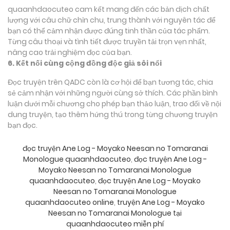
quaanhdaocuteo cam kết mang đến các bản dịch chất
lượng với câu chữ chỉn chu, trung thành với nguyên tác để
bạn có thể cảm nhận được đúng tinh thần của tác phẩm.
Từng câu thoại và tình tiết được truyền tải trọn vẹn nhất,
nâng cao trải nghiệm đọc của bạn.
6. Kết nối cùng cộng đồng độc giả sôi nổi
Đọc truyện trên QADC còn là cơ hội để bạn tương tác, chia
sẻ cảm nhận với những người cùng sở thích. Các phần bình
luận dưới mỗi chương cho phép bạn thảo luận, trao đổi về nội
dung truyện, tạo thêm hứng thú trong từng chương truyện
bạn đọc.
đọc truyện Ane Log - Moyako Neesan no Tomaranai
Monologue quaanhdaocuteo
,
đọc truyện Ane Log -
Moyako Neesan no Tomaranai Monologue
quaanhdaocuteo
,
đọc truyện Ane Log - Moyako
Neesan no Tomaranai Monologue
quaanhdaocuteo online
,
truyện Ane Log - Moyako
Neesan no Tomaranai Monologue tại
quaanhdaocuteo miễn phí