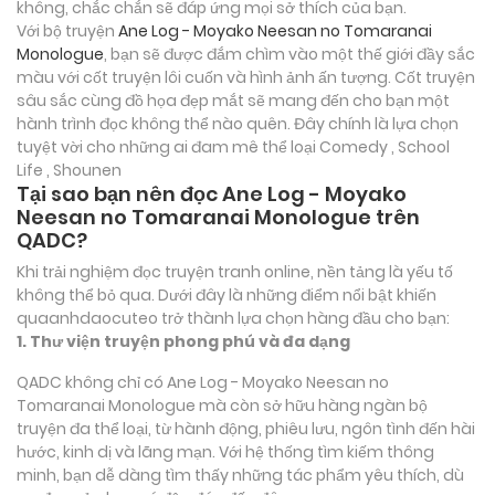
không, chắc chắn sẽ đáp ứng mọi sở thích của bạn.
Với bộ truyện
Ane Log - Moyako Neesan no Tomaranai
Monologue
, bạn sẽ được đắm chìm vào một thế giới đầy sắc
màu với cốt truyện lôi cuốn và hình ảnh ấn tượng. Cốt truyện
sâu sắc cùng đồ họa đẹp mắt sẽ mang đến cho bạn một
hành trình đọc không thể nào quên. Đây chính là lựa chọn
tuyệt vời cho những ai đam mê thể loại
Comedy , School
Life , Shounen
Tại sao bạn nên đọc Ane Log - Moyako
Neesan no Tomaranai Monologue trên
QADC?
Khi trải nghiệm đọc truyện tranh online, nền tảng là yếu tố
không thể bỏ qua. Dưới đây là những điểm nổi bật khiến
quaanhdaocuteo trở thành lựa chọn hàng đầu cho bạn:
1. Thư viện truyện phong phú và đa dạng
QADC không chỉ có Ane Log - Moyako Neesan no
Tomaranai Monologue mà còn sở hữu hàng ngàn bộ
truyện đa thể loại, từ hành động, phiêu lưu, ngôn tình đến hài
hước, kinh dị và lãng mạn. Với hệ thống tìm kiếm thông
minh, bạn dễ dàng tìm thấy những tác phẩm yêu thích, dù