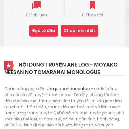
0 Bình luận
0 Theo dõi
Đọc từ đầu
Chap mới nhất
NỘI DUNG TRUYỆN ANE LOG - MOYAKO
NEESAN NO TOMARANAI MONOLOGUE
Chào mừng bạn đến với
quaanhdaocuteo
– nơi lý tưởng
cho các tín đồ truyện tranh online! Tại đây, chúng tôi đem
đến cho bạn một trải nghiệm đọc truyện tối ưu với giao diện
mượt mà, thân thiện, mang đến sự thoải mái và liền mạch
trong từng trang truyện.QADC sở hữu kho truyện phong phú
với nhiều thể loại, từ đam mỹ, cổ đại, ngôn tình, hành động,
phiêu lưu, kinh dị cho đến hài hước, lãng mạn, và xuyên