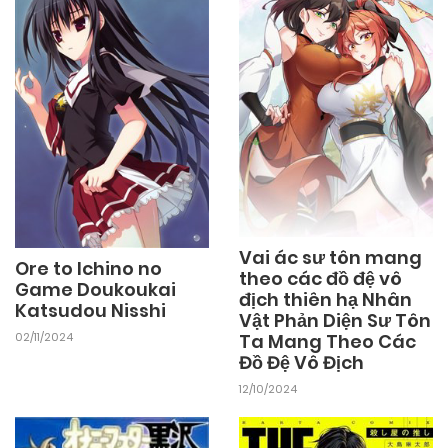
Vai ác sư tôn mang
Ore to Ichino no
theo các đồ đệ vô
Game Doukoukai
địch thiên hạ Nhân
Katsudou Nisshi
Vật Phản Diện Sư Tôn
02/11/2024
Ta Mang Theo Các
Đồ Đệ Vô Địch
12/10/2024