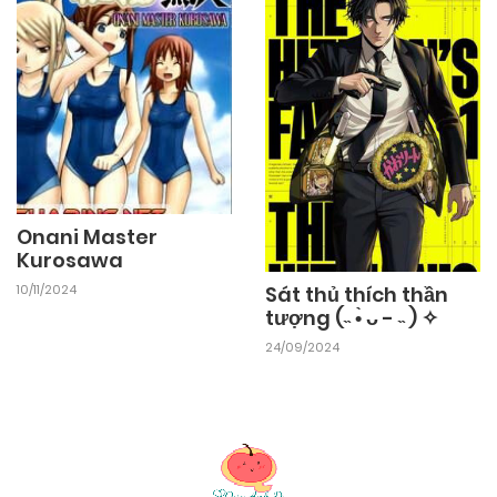
Onani Master
Kurosawa
10/11/2024
Sát thủ thích thần
tượng (˵ •̀ ᴗ - ˵ ) ✧
24/09/2024