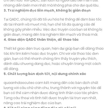
chi tiết nào. Với QADC, bạn luôn là người đầu tiên nắm bắt
những diễn biến mới nhất mà không phải chờ đợi quá lâu.
3. Trải nghiệm đọc liền mạch, không bị gián đoạn
Tại QADC, chúng tôi đã tối ưu hóa hệ thống để đảm bảo tốc
độ tải nhanh và mượt mà, hạn chế tối đa quảng cáo để
không gây phiền nhiễu. Việc đọc truyện của bạn sẽ không bị
gián đoạn, mang đến trải nghiệm liền mạch và thoải mái.
4. Giao diện QADC thân thiện, dễ thao tác
Thiết kế giao diện trực quan, hiện đại giúp bạn dễ dàng thao
tác khi tìm kiếm hoặc đọc truyện. Chỉ với vài thao tác đơn
giản, bạn có thể nhanh chóng tìm thấy truyện yêu thích,
đánh dấu chương đang đọc, hoặc chuyển trang một cách
dễ dàng.
5. Chất lượng bản dịch tốt, nội dung chính xác
quaanhdaocuteo cam kết mang đến các bản dịch chất
lượng với câu chữ chỉn chu, trung thành với nguyên tác để
bạn có thể cảm nhận được đúng tinh thần của tác phẩm.
Từng câu thoại và tình tiết được truyền tải trọn vẹn nhất,
nâng cao trải nghiệm đọc của bạn.
6. Kết nối cùng cộng đồng độc giả sôi nổi