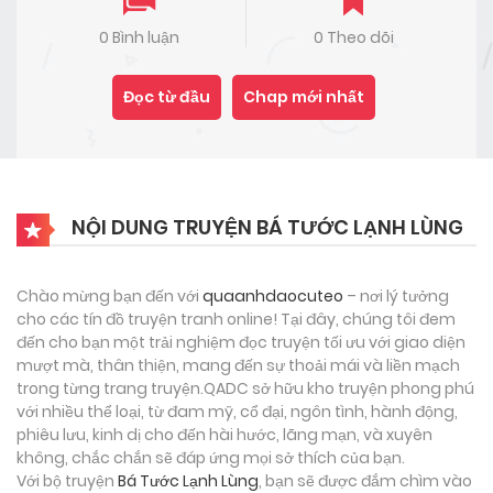
0 Bình luận
0 Theo dõi
Đọc từ đầu
Chap mới nhất
NỘI DUNG TRUYỆN BÁ TƯỚC LẠNH LÙNG
Chào mừng bạn đến với
quaanhdaocuteo
– nơi lý tưởng
cho các tín đồ truyện tranh online! Tại đây, chúng tôi đem
đến cho bạn một trải nghiệm đọc truyện tối ưu với giao diện
mượt mà, thân thiện, mang đến sự thoải mái và liền mạch
trong từng trang truyện.QADC sở hữu kho truyện phong phú
với nhiều thể loại, từ đam mỹ, cổ đại, ngôn tình, hành động,
phiêu lưu, kinh dị cho đến hài hước, lãng mạn, và xuyên
không, chắc chắn sẽ đáp ứng mọi sở thích của bạn.
Với bộ truyện
Bá Tước Lạnh Lùng
, bạn sẽ được đắm chìm vào