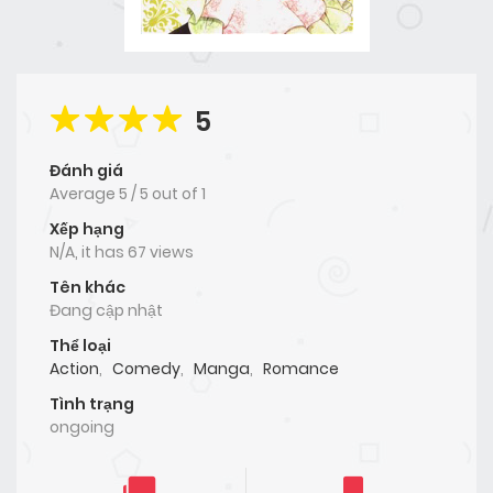
5
Đánh giá
Average
5
/
5
out of
1
Xếp hạng
N/A, it has 67 views
Tên khác
Đang cập nhật
Thể loại
Action
,
Comedy
,
Manga
,
Romance
Tình trạng
ongoing