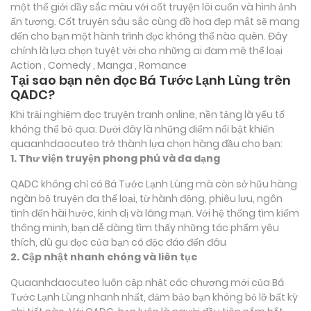
một thế giới đầy sắc màu với cốt truyện lôi cuốn và hình ảnh
ấn tượng. Cốt truyện sâu sắc cùng đồ họa đẹp mắt sẽ mang
đến cho bạn một hành trình đọc không thể nào quên. Đây
chính là lựa chọn tuyệt vời cho những ai đam mê thể loại
Action , Comedy , Manga , Romance
Tại sao bạn nên đọc Bá Tước Lạnh Lùng trên
QADC?
Khi trải nghiệm đọc truyện tranh online, nền tảng là yếu tố
không thể bỏ qua. Dưới đây là những điểm nổi bật khiến
quaanhdaocuteo trở thành lựa chọn hàng đầu cho bạn:
1. Thư viện truyện phong phú và đa dạng
QADC không chỉ có Bá Tước Lạnh Lùng mà còn sở hữu hàng
ngàn bộ truyện đa thể loại, từ hành động, phiêu lưu, ngôn
tình đến hài hước, kinh dị và lãng mạn. Với hệ thống tìm kiếm
thông minh, bạn dễ dàng tìm thấy những tác phẩm yêu
thích, dù gu đọc của bạn có độc đáo đến đâu
2. Cập nhật nhanh chóng và liên tục
Quaanhdaocuteo luôn cập nhật các chương mới của Bá
Tước Lạnh Lùng nhanh nhất, đảm bảo bạn không bỏ lỡ bất kỳ