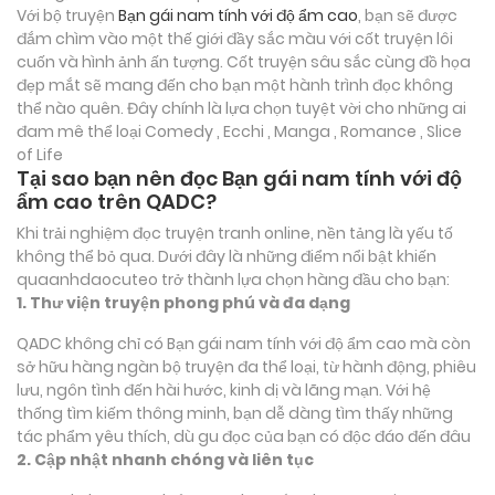
Với bộ truyện
Bạn gái nam tính với độ ẩm cao
, bạn sẽ được
đắm chìm vào một thế giới đầy sắc màu với cốt truyện lôi
cuốn và hình ảnh ấn tượng. Cốt truyện sâu sắc cùng đồ họa
đẹp mắt sẽ mang đến cho bạn một hành trình đọc không
thể nào quên. Đây chính là lựa chọn tuyệt vời cho những ai
đam mê thể loại
Comedy , Ecchi , Manga , Romance , Slice
of Life
Tại sao bạn nên đọc Bạn gái nam tính với độ
ẩm cao trên QADC?
Khi trải nghiệm đọc truyện tranh online, nền tảng là yếu tố
không thể bỏ qua. Dưới đây là những điểm nổi bật khiến
quaanhdaocuteo trở thành lựa chọn hàng đầu cho bạn:
1. Thư viện truyện phong phú và đa dạng
QADC không chỉ có Bạn gái nam tính với độ ẩm cao mà còn
sở hữu hàng ngàn bộ truyện đa thể loại, từ hành động, phiêu
lưu, ngôn tình đến hài hước, kinh dị và lãng mạn. Với hệ
thống tìm kiếm thông minh, bạn dễ dàng tìm thấy những
tác phẩm yêu thích, dù gu đọc của bạn có độc đáo đến đâu
2. Cập nhật nhanh chóng và liên tục