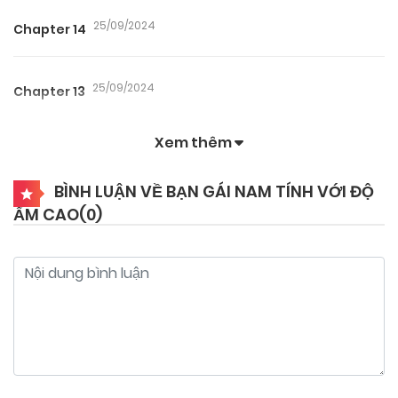
25/09/2024
Chapter 14
25/09/2024
Chapter 13
Xem thêm
25/09/2024
Chapter 12
BÌNH LUẬN VỀ BẠN GÁI NAM TÍNH VỚI ĐỘ
ẨM CAO(
0
)
25/09/2024
Chapter 11
25/09/2024
Chapter 10.5
25/09/2024
Chapter 10