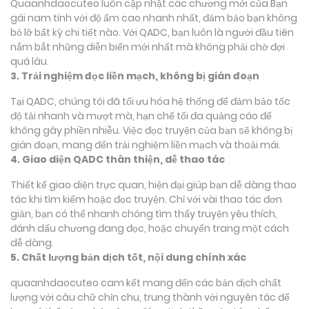
Quaanhdaocuteo luôn cập nhật các chương mới của Bạn
gái nam tính với độ ẩm cao nhanh nhất, đảm bảo bạn không
bỏ lỡ bất kỳ chi tiết nào. Với QADC, bạn luôn là người đầu tiên
nắm bắt những diễn biến mới nhất mà không phải chờ đợi
quá lâu.
3. Trải nghiệm đọc liền mạch, không bị gián đoạn
Tại QADC, chúng tôi đã tối ưu hóa hệ thống để đảm bảo tốc
độ tải nhanh và mượt mà, hạn chế tối đa quảng cáo để
không gây phiền nhiễu. Việc đọc truyện của bạn sẽ không bị
gián đoạn, mang đến trải nghiệm liền mạch và thoải mái.
4. Giao diện QADC thân thiện, dễ thao tác
Thiết kế giao diện trực quan, hiện đại giúp bạn dễ dàng thao
tác khi tìm kiếm hoặc đọc truyện. Chỉ với vài thao tác đơn
giản, bạn có thể nhanh chóng tìm thấy truyện yêu thích,
đánh dấu chương đang đọc, hoặc chuyển trang một cách
dễ dàng.
5. Chất lượng bản dịch tốt, nội dung chính xác
quaanhdaocuteo cam kết mang đến các bản dịch chất
lượng với câu chữ chỉn chu, trung thành với nguyên tác để