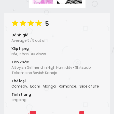
5
Đánh giá
Average
5
/
5
out of
1
Xếp hạng
N/A, it has 310 views
Tên khác
A Boyish Girlfriend in High Humidity • Shitsudo
Takame no Boyish Kanojo
Thể loại
Comedy
,
Ecchi
,
Manga
,
Romance
,
Slice of Life
Tình trạng
ongoing