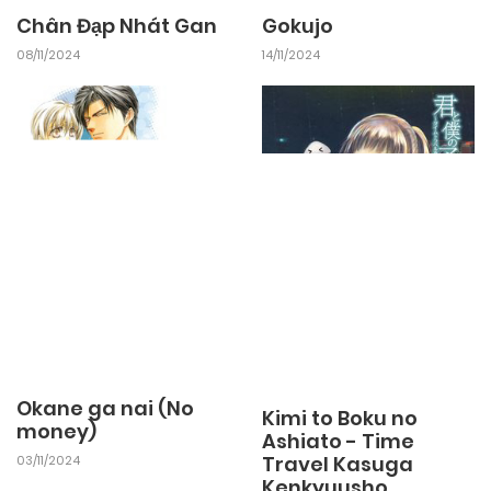
Chân Đạp Nhát Gan
Gokujo
25/09/2024
Chapter 2
08/11/2024
14/11/2024
25/09/2024
Chapter 1
Okane ga nai (No
Kimi to Boku no
money)
Ashiato - Time
Travel Kasuga
03/11/2024
Kenkyuusho