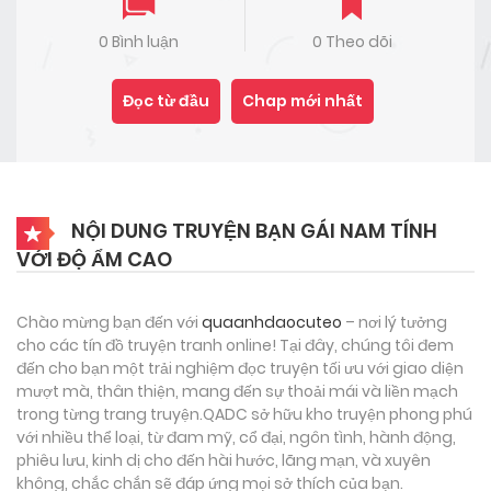
0 Bình luận
0 Theo dõi
Đọc từ đầu
Chap mới nhất
NỘI DUNG TRUYỆN BẠN GÁI NAM TÍNH
VỚI ĐỘ ẨM CAO
Chào mừng bạn đến với
quaanhdaocuteo
– nơi lý tưởng
cho các tín đồ truyện tranh online! Tại đây, chúng tôi đem
đến cho bạn một trải nghiệm đọc truyện tối ưu với giao diện
mượt mà, thân thiện, mang đến sự thoải mái và liền mạch
trong từng trang truyện.QADC sở hữu kho truyện phong phú
với nhiều thể loại, từ đam mỹ, cổ đại, ngôn tình, hành động,
phiêu lưu, kinh dị cho đến hài hước, lãng mạn, và xuyên
không, chắc chắn sẽ đáp ứng mọi sở thích của bạn.