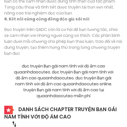
bạn có thể cảm nhận được đúng tinh thần của tác phẩm.
Từng câu thoại và tình tiết được truyền tải trọn vẹn nhất,
nâng cao trải nghiệm đọc của bạn.
6. Kết nối cùng cộng đồng độc giả sôi nổi
Đọc truyện trên QADC còn là cơ hội để bạn tương tác, chia
sẻ cảm nhận với những người cùng sở thích. Các phần bình
luận dưới mỗi chương cho phép bạn thảo luận, trao đổi về nội
dung truyện, tạo thêm hứng thú trong từng chương truyện
bạn đọc.
đọc truyện Bạn gái nam tính với độ ẩm cao
quaanhdaocuteo
,
đọc truyện Bạn gái nam tính với
độ ẩm cao quaanhdaocuteo
,
đọc truyện Bạn gái
nam tính với độ ẩm cao quaanhdaocuteo online
,
truyện Bạn gái nam tính với độ ẩm cao tại
quaanhdaocuteo miễn phí
DANH SÁCH CHAPTER TRUYỆN BẠN GÁI
NAM TÍNH VỚI ĐỘ ẨM CAO