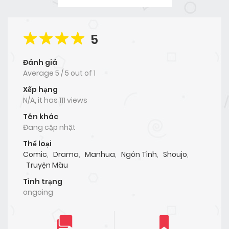
5
Đánh giá
Average
5
/
5
out of
1
Xếp hạng
N/A, it has 111 views
Tên khác
Đang cập nhật
Thể loại
Comic
,
Drama
,
Manhua
,
Ngôn Tình
,
Shoujo
,
Truyện Màu
Tình trạng
ongoing