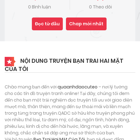
0 Bình luận
0 Theo dõi
Đọc từ đầu
Chap mới nhất
NỘI DUNG TRUYỆN BẠN TRAI HAI MẶT
CỦA TÔI
Chào mừng bạn đến với
quaanhdaocuteo
– nơi lý tưởng
cho các tín đồ truyện tranh online! Tại đây, chúng tôi đem
đến cho bạn một trải nghiệm đọc truyện tối ưu với giao diện
mượt mà, thân thiện, mang đến sự thoải mái và liền mạch
trong từng trang truyện.QADC sở hữu kho truyện phong phú
với nhiều thể loại, từ đam mỹ, cổ đại, ngôn tình, hành động,
phiêu lưu, kinh dị cho đến hài hước, lãng mạn, và xuyên
không, chắc chắn sẽ đáp ứng mọi sở thích của bạn.
Với bộ truyện
Bạn Trai Hai Mặt Của Tôi
, bạn sẽ được đắm