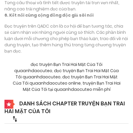
Từng câu thoại và tình tiết được truyền tải trọn vẹn nhất,
nâng cao trải nghiệm đọc của bạn.
6. Kết nối cùng cộng đồng độc giả sôi nổi
Đọc truyện trên QADC còn là cơ hội để bạn tương tác, chia
sẻ cảm nhận với những người cùng sở thích. Các phần bình
luận dưới mỗi chương cho phép bạn thảo luận, trao đổi về nội
dung truyện, tạo thêm hứng thú trong từng chương truyện
bạn đọc.
đọc truyện Bạn Trai Hai Mặt Của Tôi
quaanhdaocuteo
,
đọc truyện Bạn Trai Hai Mặt Của
Tôi quaanhdaocuteo
,
đọc truyện Bạn Trai Hai Mặt
Của Tôi quaanhdaocuteo online
,
truyện Bạn Trai Hai
Mặt Của Tôi tại quaanhdaocuteo miễn phí
DANH SÁCH CHAPTER TRUYỆN BẠN TRAI
HAI MẶT CỦA TÔI