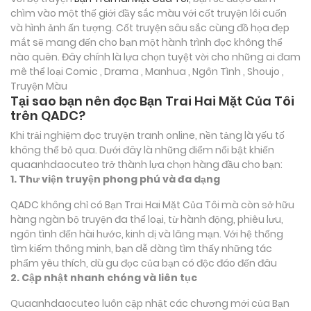
chìm vào một thế giới đầy sắc màu với cốt truyện lôi cuốn
và hình ảnh ấn tượng. Cốt truyện sâu sắc cùng đồ họa đẹp
mắt sẽ mang đến cho bạn một hành trình đọc không thể
nào quên. Đây chính là lựa chọn tuyệt vời cho những ai đam
mê thể loại
Comic , Drama , Manhua , Ngôn Tình , Shoujo ,
Truyện Màu
Tại sao bạn nên đọc Bạn Trai Hai Mặt Của Tôi
trên QADC?
Khi trải nghiệm đọc truyện tranh online, nền tảng là yếu tố
không thể bỏ qua. Dưới đây là những điểm nổi bật khiến
quaanhdaocuteo trở thành lựa chọn hàng đầu cho bạn:
1. Thư viện truyện phong phú và đa dạng
QADC không chỉ có Bạn Trai Hai Mặt Của Tôi mà còn sở hữu
hàng ngàn bộ truyện đa thể loại, từ hành động, phiêu lưu,
ngôn tình đến hài hước, kinh dị và lãng mạn. Với hệ thống
tìm kiếm thông minh, bạn dễ dàng tìm thấy những tác
phẩm yêu thích, dù gu đọc của bạn có độc đáo đến đâu
2. Cập nhật nhanh chóng và liên tục
Quaanhdaocuteo luôn cập nhật các chương mới của Bạn