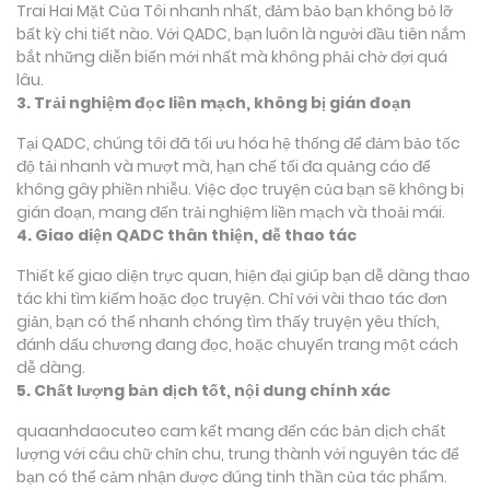
Trai Hai Mặt Của Tôi nhanh nhất, đảm bảo bạn không bỏ lỡ
bất kỳ chi tiết nào. Với QADC, bạn luôn là người đầu tiên nắm
bắt những diễn biến mới nhất mà không phải chờ đợi quá
lâu.
3. Trải nghiệm đọc liền mạch, không bị gián đoạn
Tại QADC, chúng tôi đã tối ưu hóa hệ thống để đảm bảo tốc
độ tải nhanh và mượt mà, hạn chế tối đa quảng cáo để
không gây phiền nhiễu. Việc đọc truyện của bạn sẽ không bị
gián đoạn, mang đến trải nghiệm liền mạch và thoải mái.
4. Giao diện QADC thân thiện, dễ thao tác
Thiết kế giao diện trực quan, hiện đại giúp bạn dễ dàng thao
tác khi tìm kiếm hoặc đọc truyện. Chỉ với vài thao tác đơn
giản, bạn có thể nhanh chóng tìm thấy truyện yêu thích,
đánh dấu chương đang đọc, hoặc chuyển trang một cách
dễ dàng.
5. Chất lượng bản dịch tốt, nội dung chính xác
quaanhdaocuteo cam kết mang đến các bản dịch chất
lượng với câu chữ chỉn chu, trung thành với nguyên tác để
bạn có thể cảm nhận được đúng tinh thần của tác phẩm.