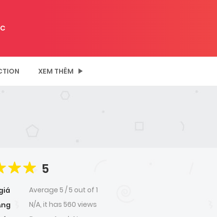
C
CTION
XEM THÊM
5
Average
5
/
5
out of
1
giá
N/A, it has 560 views
ạng