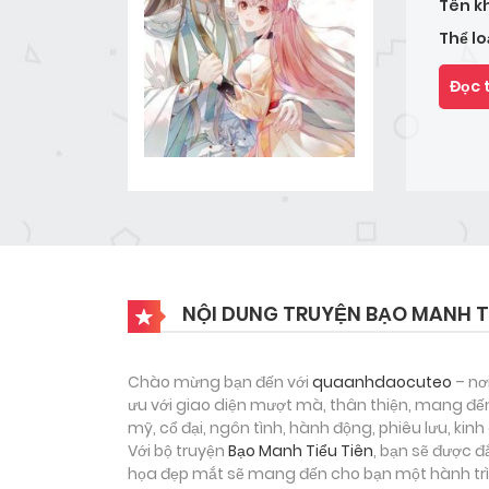
Tên k
Thể lo
Đọc 
NỘI DUNG TRUYỆN BẠO MANH TI
Chào mừng bạn đến với
quaanhdaocuteo
– nơ
ưu với giao diện mượt mà, thân thiện, mang đến
mỹ, cổ đại, ngôn tình, hành động, phiêu lưu, ki
Với bộ truyện
Bạo Manh Tiểu Tiên
, bạn sẽ được đ
họa đẹp mắt sẽ mang đến cho bạn một hành trìn