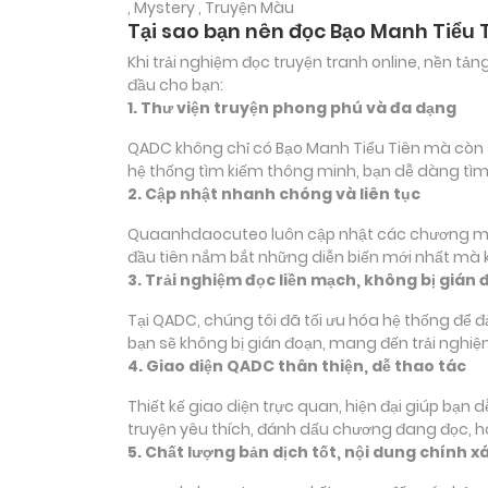
, Mystery , Truyện Màu
Tại sao bạn nên đọc Bạo Manh Tiểu 
Khi trải nghiệm đọc truyện tranh online, nền t
đầu cho bạn:
1. Thư viện truyện phong phú và đa dạng
QADC không chỉ có Bạo Manh Tiểu Tiên mà còn sở 
hệ thống tìm kiếm thông minh, bạn dễ dàng tìm
2. Cập nhật nhanh chóng và liên tục
Quaanhdaocuteo luôn cập nhật các chương mới c
đầu tiên nắm bắt những diễn biến mới nhất mà k
3. Trải nghiệm đọc liền mạch, không bị gián 
Tại QADC, chúng tôi đã tối ưu hóa hệ thống để 
bạn sẽ không bị gián đoạn, mang đến trải nghiệ
4. Giao diện QADC thân thiện, dễ thao tác
Thiết kế giao diện trực quan, hiện đại giúp bạn
truyện yêu thích, đánh dấu chương đang đọc, 
5. Chất lượng bản dịch tốt, nội dung chính x