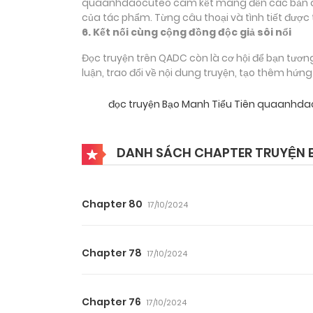
quaanhdaocuteo cam kết mang đến các bản dịch
của tác phẩm. Từng câu thoại và tình tiết được 
6. Kết nối cùng cộng đồng độc giả sôi nổi
Đọc truyện trên QADC còn là cơ hội để bạn tươn
luận, trao đổi về nội dung truyện, tạo thêm hứn
đọc truyện Bạo Manh Tiểu Tiên quaanhd
DANH SÁCH CHAPTER TRUYỆN B
Chapter 80
17/10/2024
Chapter 78
17/10/2024
Chapter 76
17/10/2024