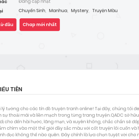
Đang cập nhật
hác
Chuyển Sinh
,
Manhua
,
Mystery
,
Truyện Màu
ại
từ đầu
Chap mới nhất
ỂU TIÊN
i lý tưởng cho các tín đồ truyện tranh online! Tại đây, chúng tôi 
 sự thoải mái và liền mạch trong từng trang truyện.QADC sở hữu 
nh dị cho đến hài hước, lãng mạn, và xuyên không, chắc chắn sẽ đá
ắm chìm vào một thế giới đầy sắc màu với cốt truyện lôi cuốn và
h đọc không thể nào quên. Đây chính là lựa chọn tuyệt vời cho