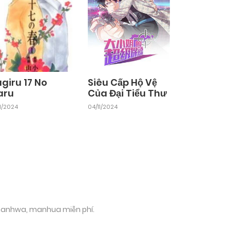
giru 17 No
Siêu Cấp Hộ Vệ
aru
Của Đại Tiểu Thư
11/2024
04/11/2024
 manhwa, manhua miễn phí.