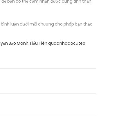
 để bạn có thể cảm nhận được đúng tinh thần
n bình luận dưới mỗi chương cho phép bạn thảo
uyện Bạo Manh Tiểu Tiên quaanhdaocuteo