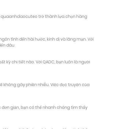
hiến quaanhdaocuteo trở thành lựa chọn hàng
gôn tình đến hài hước, kinh dị và lãng mạn. Với
đến đâu
kỳ chi tiết nào. Với QADC, bạn luôn là người
ể không gây phiền nhiễu. Việc đọc truyện của
tác đơn giản, bạn có thể nhanh chóng tìm thấy