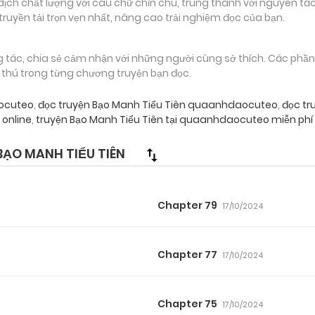
 chất lượng với câu chữ chỉn chu, trung thành với nguyên tác
truyền tải trọn vẹn nhất, nâng cao trải nghiệm đọc của bạn.
g tác, chia sẻ cảm nhận với những người cùng sở thích. Các phầ
g thú trong từng chương truyện bạn đọc.
aocuteo
,
đọc truyện Bạo Manh Tiểu Tiên quaanhdaocuteo
,
đọc tr
online
,
truyện Bạo Manh Tiểu Tiên tại quaanhdaocuteo miễn phí
ẠO MANH TIỂU TIÊN
Chapter 79
17/10/2024
Chapter 77
17/10/2024
Chapter 75
17/10/2024