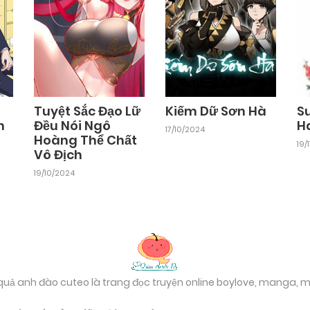
Chapter 46
17/10/2024
Chapter 44
17/10/2024
Tuyệt Sắc Đạo Lữ
Kiếm Dữ Sơn Hà
Su
n
Đều Nói Ngô
H
17/10/2024
Hoàng Thể Chất
Chapter 42
19/
17/10/2024
Vô Địch
19/10/2024
Chapter 40
17/10/2024
Chapter 38
17/10/2024
 quả anh đào cuteo là trang đọc truyện online boylove, manga,
Chapter 36
17/10/2024