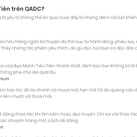
Tiên trên QADC?
ảng là yếu tố không thể bỏ qua. Dưới đây là những điểm nổi bật k
hữu hàng ngàn bộ truyện đa thể loại, từ hành động, phiêu lưu, n
 thấy những tác phẩm yêu thích, dù gu đọc của bạn có độc đáo 
ủa Bạo Manh Tiểu Tiên nhanh nhất, đảm bảo bạn không bỏ lỡ bất 
hông phải chờ đợi quá lâu.
đoạn
đảm bảo tốc độ tải nhanh và mượt mà, hạn chế tối đa quảng cáo đ
m liền mạch và thoải mái.
 dễ dàng thao tác khi tìm kiếm hoặc đọc truyện. Chỉ với vài thao 
hoặc chuyển trang một cách dễ dàng.
ác