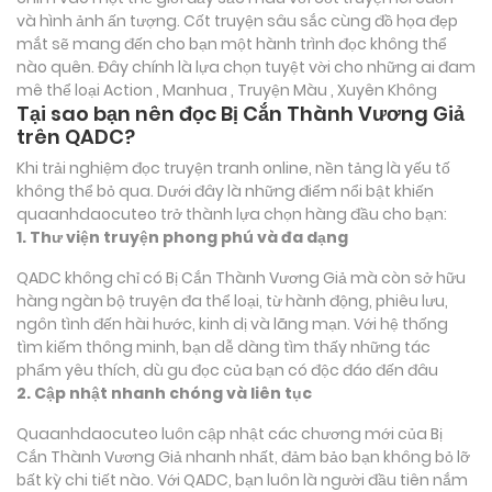
và hình ảnh ấn tượng. Cốt truyện sâu sắc cùng đồ họa đẹp
mắt sẽ mang đến cho bạn một hành trình đọc không thể
nào quên. Đây chính là lựa chọn tuyệt vời cho những ai đam
mê thể loại
Action , Manhua , Truyện Màu , Xuyên Không
Tại sao bạn nên đọc Bị Cắn Thành Vương Giả
trên QADC?
Khi trải nghiệm đọc truyện tranh online, nền tảng là yếu tố
không thể bỏ qua. Dưới đây là những điểm nổi bật khiến
quaanhdaocuteo trở thành lựa chọn hàng đầu cho bạn:
1. Thư viện truyện phong phú và đa dạng
QADC không chỉ có Bị Cắn Thành Vương Giả mà còn sở hữu
hàng ngàn bộ truyện đa thể loại, từ hành động, phiêu lưu,
ngôn tình đến hài hước, kinh dị và lãng mạn. Với hệ thống
tìm kiếm thông minh, bạn dễ dàng tìm thấy những tác
phẩm yêu thích, dù gu đọc của bạn có độc đáo đến đâu
2. Cập nhật nhanh chóng và liên tục
Quaanhdaocuteo luôn cập nhật các chương mới của Bị
Cắn Thành Vương Giả nhanh nhất, đảm bảo bạn không bỏ lỡ
bất kỳ chi tiết nào. Với QADC, bạn luôn là người đầu tiên nắm