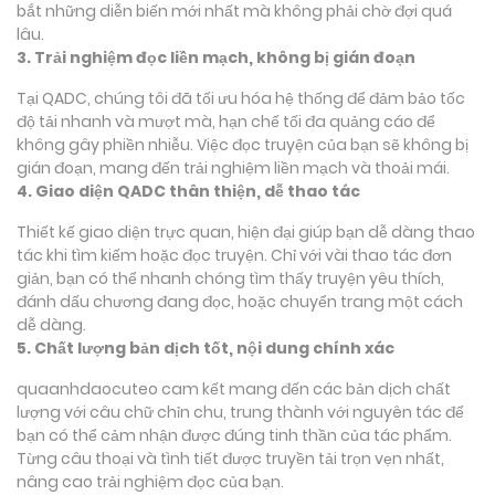
bắt những diễn biến mới nhất mà không phải chờ đợi quá
lâu.
3. Trải nghiệm đọc liền mạch, không bị gián đoạn
Tại QADC, chúng tôi đã tối ưu hóa hệ thống để đảm bảo tốc
độ tải nhanh và mượt mà, hạn chế tối đa quảng cáo để
không gây phiền nhiễu. Việc đọc truyện của bạn sẽ không bị
gián đoạn, mang đến trải nghiệm liền mạch và thoải mái.
4. Giao diện QADC thân thiện, dễ thao tác
Thiết kế giao diện trực quan, hiện đại giúp bạn dễ dàng thao
tác khi tìm kiếm hoặc đọc truyện. Chỉ với vài thao tác đơn
giản, bạn có thể nhanh chóng tìm thấy truyện yêu thích,
đánh dấu chương đang đọc, hoặc chuyển trang một cách
dễ dàng.
5. Chất lượng bản dịch tốt, nội dung chính xác
quaanhdaocuteo cam kết mang đến các bản dịch chất
lượng với câu chữ chỉn chu, trung thành với nguyên tác để
bạn có thể cảm nhận được đúng tinh thần của tác phẩm.
Từng câu thoại và tình tiết được truyền tải trọn vẹn nhất,
nâng cao trải nghiệm đọc của bạn.