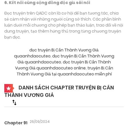
6. Kết nối cùng cộng đồng độc giả sôi nổi
Đọc truyện trên QADC còn là cơ hội để bạn tương tác, chia
sẻ cảm nhận với những người cùng sở thích. Các phần bình
luận dưới mỗi chương cho phép bạn thảo luận, trao đổi về nội
dung truyện, tạo thêm hứng thú trong từng chương truyện
bạn đọc.
đọc truyện Bị Cắn Thành Vương Giả
quaanhdaocuteo
,
đọc truyện Bị Cắn Thành Vương
Giả quaanhdaocuteo
,
đọc truyện Bị Cắn Thành
Vương Giả quaanhdaocuteo online
,
truyện Bị Cắn
Thành Vương Giả tại quaanhdaocuteo miễn phí
DANH SÁCH CHAPTER TRUYỆN BỊ CẮN
THÀNH VƯƠNG GIẢ
26/09/2024
Chapter 91