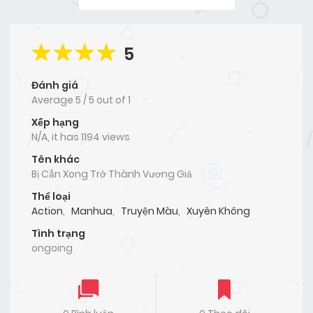
5
Đánh giá
Average
5
/
5
out of
1
Xếp hạng
N/A, it has 1194 views
Tên khác
Bị Cắn Xong Trở Thành Vương Giả
Thể loại
Action
,
Manhua
,
Truyện Màu
,
Xuyên Không
Tình trạng
ongoing