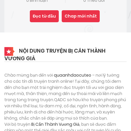
0 Bình luận
0 Theo dõi
Đọc từ đầu
Chap mới nhất
NỘI DUNG TRUYỆN BỊ CẮN THÀNH
VƯƠNG GIẢ
Chào mừng bạn đến với
quaanhdaocuteo
– nơi lý tưởng
cho các tín đồ truyện tranh online! Tại đây, chúng tôi đem
đến cho bạn một trải nghiệm đọc truyện tối ưu với giao diện
mượt mà, thân thiện, mang đến sự thoải mái và liền mạch
trong từng trang truyện.QADC sở hữu kho truyện phong phú
với nhiều thể loại, từ đam mỹ, cổ đại, ngôn tình, hành động,
phiêu lưu, kinh dị cho đến hài hước, lãng mạn, và xuyên
không, chắc chắn sẽ đáp ứng mọi sở thích của bạn.
Với bộ truyện
Bị Cắn Thành Vương Giả
, bạn sẽ được đắm
chìm vào một thế giới đầy sắc màu với cốt truyện lôi cuốn