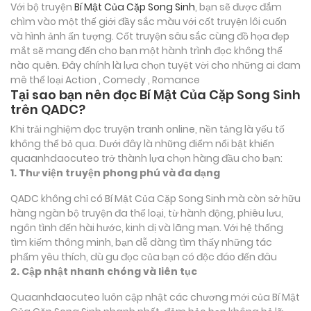
Với bộ truyện
Bí Mật Của Cặp Song Sinh
, bạn sẽ được đắm
chìm vào một thế giới đầy sắc màu với cốt truyện lôi cuốn
và hình ảnh ấn tượng. Cốt truyện sâu sắc cùng đồ họa đẹp
mắt sẽ mang đến cho bạn một hành trình đọc không thể
nào quên. Đây chính là lựa chọn tuyệt vời cho những ai đam
mê thể loại
Action , Comedy , Romance
Tại sao bạn nên đọc Bí Mật Của Cặp Song Sinh
trên QADC?
Khi trải nghiệm đọc truyện tranh online, nền tảng là yếu tố
không thể bỏ qua. Dưới đây là những điểm nổi bật khiến
quaanhdaocuteo trở thành lựa chọn hàng đầu cho bạn:
1. Thư viện truyện phong phú và đa dạng
QADC không chỉ có Bí Mật Của Cặp Song Sinh mà còn sở hữu
hàng ngàn bộ truyện đa thể loại, từ hành động, phiêu lưu,
ngôn tình đến hài hước, kinh dị và lãng mạn. Với hệ thống
tìm kiếm thông minh, bạn dễ dàng tìm thấy những tác
phẩm yêu thích, dù gu đọc của bạn có độc đáo đến đâu
2. Cập nhật nhanh chóng và liên tục
Quaanhdaocuteo luôn cập nhật các chương mới của Bí Mật