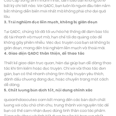
Của Cặp Song Sinh nhanh nhất, đảm bảo bạn không bỏ lỡ
bất kỳ chi tiết nào. Với QADC, bạn luôn là người đầu tiên nắm
bắt những diễn biến mới nhất mà không phải chờ đợi quá
lâu.
3. Trải nghiệm đọc liền mạch, không bị gián đoạn
Tại QADC, chúng tôi đã tối ưu hóa hệ thống để đảm bảo tốc
độ tải nhanh và mượt mà, hạn chế tối đa quảng cáo để
không gây phiền nhiễu. Việc đọc truyện của bạn sẽ không bị
gián đoạn, mang đến trải nghiệm liền mạch và thoải mái.
4. Giao diện QADC thân thiện, dễ thao tác
Thiết kế giao diện trực quan, hiện đại giúp bạn dễ dàng thao
tác khi tìm kiếm hoặc đọc truyện. Chỉ với vài thao tác đơn
giản, bạn có thể nhanh chóng tìm thấy truyện yêu thích,
đánh dấu chương đang đọc, hoặc chuyển trang một cách
dễ dàng.
5. Chất lượng bản dịch tốt, nội dung chính xác
quaanhdaocuteo cam kết mang đến các bản dịch chất
lượng với câu chữ chỉn chu, trung thành với nguyên tác để
bạn có thể cảm nhận được đúng tinh thần của tác phẩm.
Từng câu thoại và tình tiết được truyền tải trọn vẹn nhất,