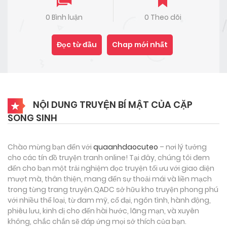
0 Bình luận
0 Theo dõi
Đọc từ đầu
Chap mới nhất
NỘI DUNG TRUYỆN BÍ MẬT CỦA CẶP
SONG SINH
Chào mừng bạn đến với
quaanhdaocuteo
– nơi lý tưởng
cho các tín đồ truyện tranh online! Tại đây, chúng tôi đem
đến cho bạn một trải nghiệm đọc truyện tối ưu với giao diện
mượt mà, thân thiện, mang đến sự thoải mái và liền mạch
trong từng trang truyện.QADC sở hữu kho truyện phong phú
với nhiều thể loại, từ đam mỹ, cổ đại, ngôn tình, hành động,
phiêu lưu, kinh dị cho đến hài hước, lãng mạn, và xuyên
không, chắc chắn sẽ đáp ứng mọi sở thích của bạn.