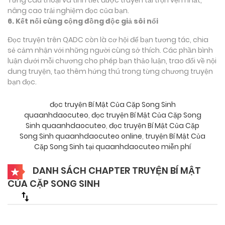
nâng cao trải nghiệm đọc của bạn.
6. Kết nối cùng cộng đồng độc giả sôi nổi
Đọc truyện trên QADC còn là cơ hội để bạn tương tác, chia
sẻ cảm nhận với những người cùng sở thích. Các phần bình
luận dưới mỗi chương cho phép bạn thảo luận, trao đổi về nội
dung truyện, tạo thêm hứng thú trong từng chương truyện
bạn đọc.
đọc truyện Bí Mật Của Cặp Song Sinh
quaanhdaocuteo
,
đọc truyện Bí Mật Của Cặp Song
Sinh quaanhdaocuteo
,
đọc truyện Bí Mật Của Cặp
Song Sinh quaanhdaocuteo online
,
truyện Bí Mật Của
Cặp Song Sinh tại quaanhdaocuteo miễn phí
DANH SÁCH CHAPTER TRUYỆN BÍ MẬT
CỦA CẶP SONG SINH