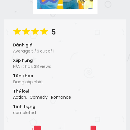
5
Đánh giá
Average
5
/
5
out of
1
Xếp hạng
N/A, it has 38 views
Tên khác
Đang cập nhật
Thể loại
Action
,
Comedy
,
Romance
Tình trạng
completed