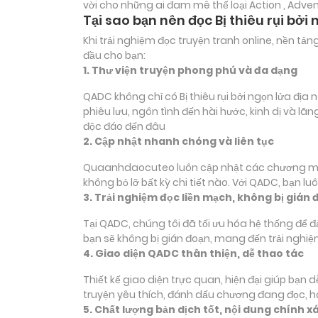
vời cho những ai đam mê thể loại
Action , Adve
Tại sao bạn nên đọc Bị thiêu rụi bở
Khi trải nghiệm đọc truyện tranh online, nền t
đầu cho bạn:
1. Thư viện truyện phong phú và đa dạng
QADC không chỉ có Bị thiêu rụi bởi ngọn lửa địa
phiêu lưu, ngôn tình đến hài hước, kinh dị và 
độc đáo đến đâu
2. Cập nhật nhanh chóng và liên tục
Quaanhdaocuteo luôn cập nhật các chương mới c
không bỏ lỡ bất kỳ chi tiết nào. Với QADC, bạn 
3. Trải nghiệm đọc liền mạch, không bị gián 
Tại QADC, chúng tôi đã tối ưu hóa hệ thống để 
bạn sẽ không bị gián đoạn, mang đến trải nghiệ
4. Giao diện QADC thân thiện, dễ thao tác
Thiết kế giao diện trực quan, hiện đại giúp bạn
truyện yêu thích, đánh dấu chương đang đọc, 
5. Chất lượng bản dịch tốt, nội dung chính x