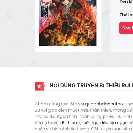
Tên k
Thể lo
Đọc 
NỘI DUNG TRUYỆN BỊ THIÊU RỤ
Chào mừng bạn đến với
quaanhdaocuteo
– nơ
ưu với giao diện mượt mà, thân thiện, mang đến
mỹ, cổ đại, ngôn tình, hành động, phiêu lưu, ki
Với bộ truyện
Bị thiêu rụi bởi ngọn lửa địa ngục 
cuốn và hình ảnh ấn tượng. Cốt truyện sâu sắc