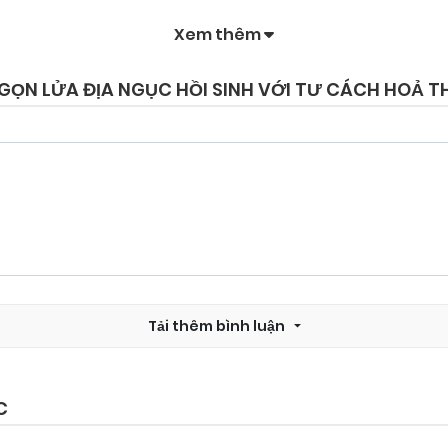
Xem thêm
Chapter 79
24/09/2024
I NGỌN LỬA ĐỊA NGỤC HỒI SINH VỚI TƯ CÁCH HOẢ
Chapter 77
24/09/2024
Chapter 75
24/09/2024
Chapter 73
24/09/2024
Tải thêm bình luận
Chapter 71
24/09/2024
Chapter 69
24/09/2024
C