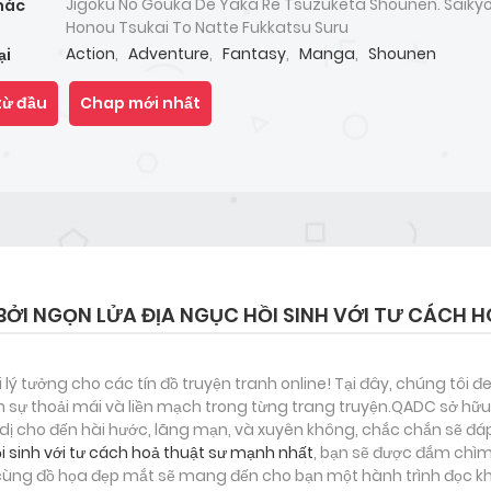
Jigoku No Gouka De Yaka Re Tsuzuketa Shounen. Saiky
hác
Honou Tsukai To Natte Fukkatsu Suru
Action
,
Adventure
,
Fantasy
,
Manga
,
Shounen
ại
từ đầu
Chap mới nhất
I BỞI NGỌN LỬA ĐỊA NGỤC HỒI SINH VỚI TƯ CÁCH
i lý tưởng cho các tín đồ truyện tranh online! Tại đây, chúng tôi 
 sự thoải mái và liền mạch trong từng trang truyện.QADC sở hữu 
nh dị cho đến hài hước, lãng mạn, và xuyên không, chắc chắn sẽ đá
hồi sinh với tư cách hoả thuật sư mạnh nhất
, bạn sẽ được đắm chìm 
 cùng đồ họa đẹp mắt sẽ mang đến cho bạn một hành trình đọc kh