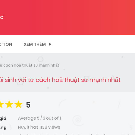
C
CTION
XEM THÊM
ới tư cách hoả thuật sư mạnh nhất
hồi sinh với tư cách hoả thuật sư mạnh nhất
5
Average
5
/
5
out of
1
giá
N/A, it has 1138 views
ạng