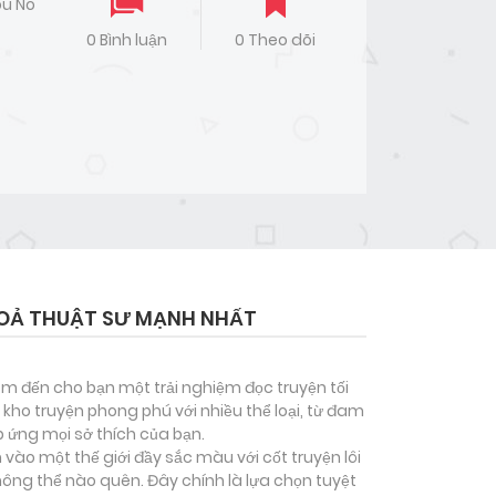
ou No
0 Bình luận
0 Theo dõi
 HOẢ THUẬT SƯ MẠNH NHẤT
đem đến cho bạn một trải nghiệm đọc truyện tối
kho truyện phong phú với nhiều thể loại, từ đam
p ứng mọi sở thích của bạn.
vào một thế giới đầy sắc màu với cốt truyện lôi
ông thể nào quên. Đây chính là lựa chọn tuyệt