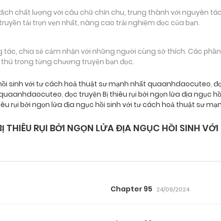
 chất lượng với câu chữ chỉn chu, trung thành với nguyên tác
truyền tải trọn vẹn nhất, nâng cao trải nghiệm đọc của bạn.
g tác, chia sẻ cảm nhận với những người cùng sở thích. Các phầ
g thú trong từng chương truyện bạn đọc.
ục hồi sinh với tư cách hoả thuật sư mạnh nhất quaanhdaocuteo
,
đọ
ất quaanhdaocuteo
,
đọc truyện Bị thiêu rụi bởi ngọn lửa địa ngục h
hiêu rụi bởi ngọn lửa địa ngục hồi sinh với tư cách hoả thuật sư
 THIÊU RỤI BỞI NGỌN LỬA ĐỊA NGỤC HỒI SINH V
Chapter 95
24/09/2024