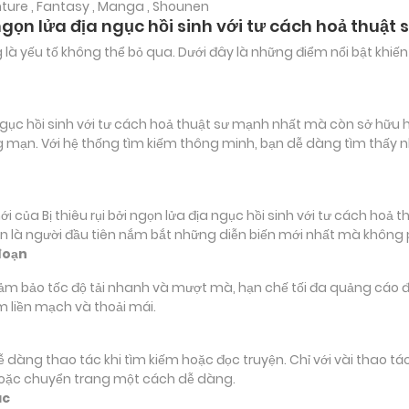
nture , Fantasy , Manga , Shounen
i ngọn lửa địa ngục hồi sinh với tư cách hoả thuậ
ảng là yếu tố không thể bỏ qua. Dưới đây là những điểm nổi bật k
 ngục hồi sinh với tư cách hoả thuật sư mạnh nhất mà còn sở hữu 
lãng mạn. Với hệ thống tìm kiếm thông minh, bạn dễ dàng tìm thấy
ủa Bị thiêu rụi bởi ngọn lửa địa ngục hồi sinh với tư cách hoả
luôn là người đầu tiên nắm bắt những diễn biến mới nhất mà không 
đoạn
đảm bảo tốc độ tải nhanh và mượt mà, hạn chế tối đa quảng cáo đ
m liền mạch và thoải mái.
 dễ dàng thao tác khi tìm kiếm hoặc đọc truyện. Chỉ với vài thao 
hoặc chuyển trang một cách dễ dàng.
ác