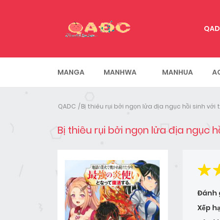
QAD
MANGA
MANHWA
MANHUA
A
QADC
Bị thiêu rụi bởi ngọn lửa địa ngục hồi sinh v
Bị thiêu rụi bởi ngọn lửa địa ngục 
Đánh 
Xếp h