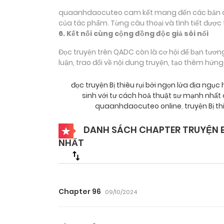
quaanhdaocuteo cam kết mang đến các bản dịch
của tác phẩm. Từng câu thoại và tình tiết được 
6. Kết nối cùng cộng đồng độc giả sôi nổi
Đọc truyện trên QADC còn là cơ hội để bạn tươn
luận, trao đổi về nội dung truyện, tạo thêm hứn
đọc truyện Bị thiêu rụi bởi ngọn lửa địa ng
sinh với tư cách hoả thuật sư mạnh nh
quaanhdaocuteo online
,
truyện Bị t
DANH SÁCH CHAPTER TRUYỆN BỊ
NHẤT
Chapter 96
09/10/2024