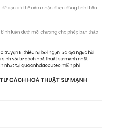
 để bạn có thể cảm nhận được đúng tinh thần
n bình luận dưới mỗi chương cho phép bạn thảo
c truyện Bị thiêu rụi bởi ngọn lửa địa ngục hồi
ồi sinh với tư cách hoả thuật sư mạnh nhất
 mạnh nhất tại quaanhdaocuteo miễn phí
ỚI TƯ CÁCH HOẢ THUẬT SƯ MẠNH