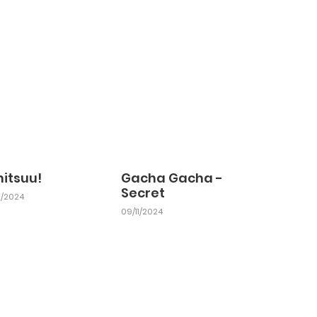
nitsuu!
Gacha Gacha -
Secret
11/2024
09/11/2024