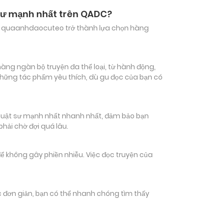
t sư mạnh nhất trên QADC?
hiến quaanhdaocuteo trở thành lựa chọn hàng
hàng ngàn bộ truyện đa thể loại, từ hành động,
 những tác phẩm yêu thích, dù gu đọc của bạn có
 thuật sư mạnh nhất nhanh nhất, đảm bảo bạn
phải chờ đợi quá lâu.
ể không gây phiền nhiễu. Việc đọc truyện của
tác đơn giản, bạn có thể nhanh chóng tìm thấy