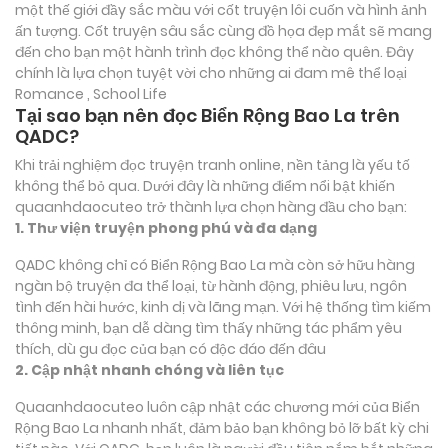
một thế giới đầy sắc màu với cốt truyện lôi cuốn và hình ảnh
ấn tượng. Cốt truyện sâu sắc cùng đồ họa đẹp mắt sẽ mang
đến cho bạn một hành trình đọc không thể nào quên. Đây
chính là lựa chọn tuyệt vời cho những ai đam mê thể loại
Romance , School Life
Tại sao bạn nên đọc Biển Rộng Bao La trên
QADC?
Khi trải nghiệm đọc truyện tranh online, nền tảng là yếu tố
không thể bỏ qua. Dưới đây là những điểm nổi bật khiến
quaanhdaocuteo trở thành lựa chọn hàng đầu cho bạn:
1. Thư viện truyện phong phú và đa dạng
QADC không chỉ có Biển Rộng Bao La mà còn sở hữu hàng
ngàn bộ truyện đa thể loại, từ hành động, phiêu lưu, ngôn
tình đến hài hước, kinh dị và lãng mạn. Với hệ thống tìm kiếm
thông minh, bạn dễ dàng tìm thấy những tác phẩm yêu
thích, dù gu đọc của bạn có độc đáo đến đâu
2. Cập nhật nhanh chóng và liên tục
Quaanhdaocuteo luôn cập nhật các chương mới của Biển
Rộng Bao La nhanh nhất, đảm bảo bạn không bỏ lỡ bất kỳ chi