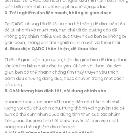
tiết nào. Với QADC, bạn luôn là người đầu tiên nắm bắt những
diễn biến mới nhất mà không phải chờ đợi quá lâu.
3. Trải nghiệm đọc liền mạch, không bị gián đoạn
Tại QADC, chúng tôi đã tối ưu hóa hệ thống để đảm bảo tốc
độ tải nhanh và mượt mà, hạn chế tối đa quảng cáo để
không gây phiền nhiễu. Việc đọc truyện của bạn sẽ không bị
gián đoạn, mang đến trải nghiệm liền mạch và thoải mái.
4. Giao diện QADC thân thiện, dễ thao tác
Thiết kế giao diện trực quan, hiện đại giúp bạn dễ dàng thao
tác khi tìm kiếm hoặc đọc truyện. Chỉ với vài thao tác đơn
giản, bạn có thể nhanh chóng tìm thấy truyện yêu thích,
đánh dấu chương đang đọc, hoặc chuyển trang một cách
dễ dàng.
5. Chất lượng bản dịch tốt, nội dung chính xác
quaanhdaocuteo cam kết mang đến các bản dịch chất
lượng với câu chữ chỉn chu, trung thành với nguyên tác để
bạn có thể cảm nhận được đúng tinh thần của tác phẩm.
Từng câu thoại và tình tiết được truyền tải trọn vẹn nhất,
nâng cao trải nghiệm đọc của bạn.
6. Kết nối cùng cộng đồng độc giả sôi nổi