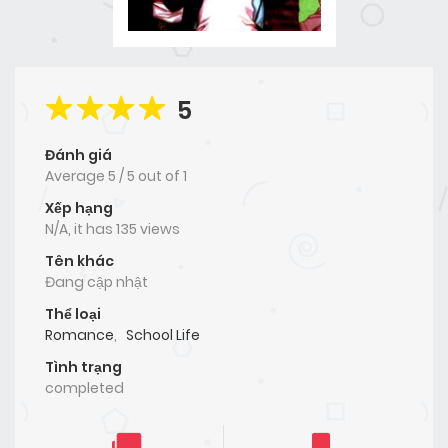
5
Đánh giá
Average
5
/
5
out of
1
Xếp hạng
N/A, it has 135 views
Tên khác
Đang cập nhật
Thể loại
Romance
,
School Life
Tình trạng
completed