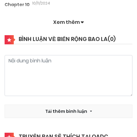
10/11/2024
Chapter 10
Xem thêm
10/11/2024
Chapter 9
BÌNH LUẬN VỀ BIỂN RỘNG BAO LA(
0
)
10/11/2024
Chapter 8
10/11/2024
Chapter 7
10/11/2024
Chapter 6
10/11/2024
Tải thêm bình luận
Chapter 5
10/11/2024
Chapter 4
TRUYỆN BẠN SẼ THÍCH TẠI QADC