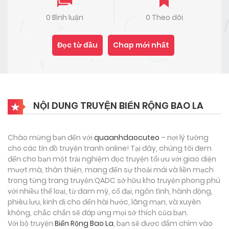
0 Bình luận
0 Theo dõi
Đọc từ đầu
Chap mới nhất
NỘI DUNG TRUYỆN BIỂN RỘNG BAO LA
Chào mừng bạn đến với
quaanhdaocuteo
– nơi lý tưởng
cho các tín đồ truyện tranh online! Tại đây, chúng tôi đem
đến cho bạn một trải nghiệm đọc truyện tối ưu với giao diện
mượt mà, thân thiện, mang đến sự thoải mái và liền mạch
trong từng trang truyện.QADC sở hữu kho truyện phong phú
với nhiều thể loại, từ đam mỹ, cổ đại, ngôn tình, hành động,
phiêu lưu, kinh dị cho đến hài hước, lãng mạn, và xuyên
không, chắc chắn sẽ đáp ứng mọi sở thích của bạn.
Với bộ truyện
Biển Rộng Bao La
, bạn sẽ được đắm chìm vào