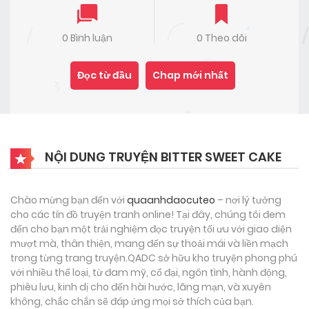
0 Bình luận
0 Theo dõi
Đọc từ đầu
Chap mới nhất
NỘI DUNG TRUYỆN BITTER SWEET CAKE
Chào mừng bạn đến với
quaanhdaocuteo
– nơi lý tưởng
cho các tín đồ truyện tranh online! Tại đây, chúng tôi đem
đến cho bạn một trải nghiệm đọc truyện tối ưu với giao diện
mượt mà, thân thiện, mang đến sự thoải mái và liền mạch
trong từng trang truyện.QADC sở hữu kho truyện phong phú
với nhiều thể loại, từ đam mỹ, cổ đại, ngôn tình, hành động,
phiêu lưu, kinh dị cho đến hài hước, lãng mạn, và xuyên
không, chắc chắn sẽ đáp ứng mọi sở thích của bạn.