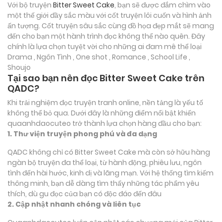
Với bộ truyện
Bitter Sweet Cake
, bạn sẽ được đắm chìm vào
một thế giới đầy sắc màu với cốt truyện lôi cuốn và hình ảnh
ấn tượng. Cốt truyện sâu sắc cùng đồ họa đẹp mắt sẽ mang
đến cho bạn một hành trình đọc không thể nào quên. Đây
chính là lựa chọn tuyệt vời cho những ai đam mê thể loại
Drama , Ngôn Tình , One shot , Romance , School Life ,
Shoujo
Tại sao bạn nên đọc Bitter Sweet Cake trên
QADC?
Khi trải nghiệm đọc truyện tranh online, nền tảng là yếu tố
không thể bỏ qua. Dưới đây là những điểm nổi bật khiến
quaanhdaocuteo trở thành lựa chọn hàng đầu cho bạn:
1. Thư viện truyện phong phú và đa dạng
QADC không chỉ có Bitter Sweet Cake mà còn sở hữu hàng
ngàn bộ truyện đa thể loại, từ hành động, phiêu lưu, ngôn
tình đến hài hước, kinh dị và lãng mạn. Với hệ thống tìm kiếm
thông minh, bạn dễ dàng tìm thấy những tác phẩm yêu
thích, dù gu đọc của bạn có độc đáo đến đâu
2. Cập nhật nhanh chóng và liên tục