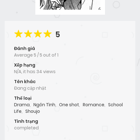
5
Đánh giá
Average
5
/
5
out of
1
Xếp hạng
N/A, it has 34 views
Tên khác
Đang cập nhật
Thể loại
Drama
,
Ngôn Tình
,
One shot
,
Romance
,
School
Life
,
Shoujo
Tình trạng
completed