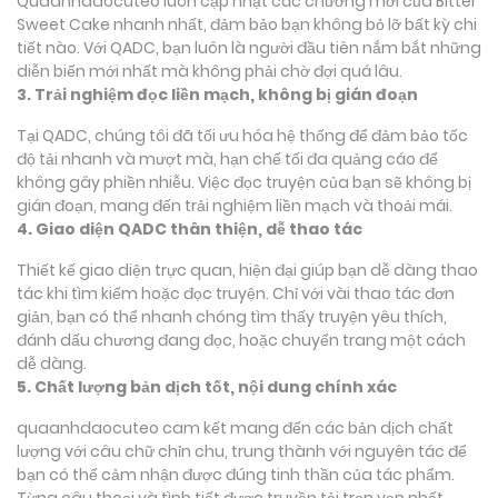
Quaanhdaocuteo luôn cập nhật các chương mới của Bitter
Sweet Cake nhanh nhất, đảm bảo bạn không bỏ lỡ bất kỳ chi
tiết nào. Với QADC, bạn luôn là người đầu tiên nắm bắt những
diễn biến mới nhất mà không phải chờ đợi quá lâu.
3. Trải nghiệm đọc liền mạch, không bị gián đoạn
Tại QADC, chúng tôi đã tối ưu hóa hệ thống để đảm bảo tốc
độ tải nhanh và mượt mà, hạn chế tối đa quảng cáo để
không gây phiền nhiễu. Việc đọc truyện của bạn sẽ không bị
gián đoạn, mang đến trải nghiệm liền mạch và thoải mái.
4. Giao diện QADC thân thiện, dễ thao tác
Thiết kế giao diện trực quan, hiện đại giúp bạn dễ dàng thao
tác khi tìm kiếm hoặc đọc truyện. Chỉ với vài thao tác đơn
giản, bạn có thể nhanh chóng tìm thấy truyện yêu thích,
đánh dấu chương đang đọc, hoặc chuyển trang một cách
dễ dàng.
5. Chất lượng bản dịch tốt, nội dung chính xác
quaanhdaocuteo cam kết mang đến các bản dịch chất
lượng với câu chữ chỉn chu, trung thành với nguyên tác để
bạn có thể cảm nhận được đúng tinh thần của tác phẩm.
Từng câu thoại và tình tiết được truyền tải trọn vẹn nhất,