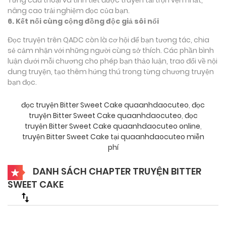
nâng cao trải nghiệm đọc của bạn.
6. Kết nối cùng cộng đồng độc giả sôi nổi
Đọc truyện trên QADC còn là cơ hội để bạn tương tác, chia
sẻ cảm nhận với những người cùng sở thích. Các phần bình
luận dưới mỗi chương cho phép bạn thảo luận, trao đổi về nội
dung truyện, tạo thêm hứng thú trong từng chương truyện
bạn đọc.
đọc truyện Bitter Sweet Cake quaanhdaocuteo
,
đọc
truyện Bitter Sweet Cake quaanhdaocuteo
,
đọc
truyện Bitter Sweet Cake quaanhdaocuteo online
,
truyện Bitter Sweet Cake tại quaanhdaocuteo miễn
phí
DANH SÁCH CHAPTER TRUYỆN BITTER
SWEET CAKE