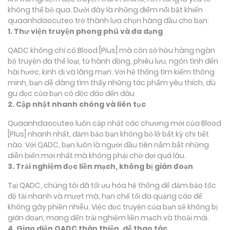
không thể bỏ qua. Dưới đây là những điểm nổi bật khiến
quaanhdaocuteo trở thành lựa chọn hàng đầu cho bạn:
1. Thư viện truyện phong phú và đa dạng
QADC không chỉ có Blood [Plus] mà còn sở hữu hàng ngàn
bộ truyện đa thể loại, từ hành động, phiêu lưu, ngôn tình đến
hài hước, kinh dị và lãng mạn. Với hệ thống tìm kiếm thông
minh, bạn dễ dàng tìm thấy những tác phẩm yêu thích, dù
gu đọc của bạn có độc đáo đến đâu
2. Cập nhật nhanh chóng và liên tục
Quaanhdaocuteo luôn cập nhật các chương mới của Blood
[Plus] nhanh nhất, đảm bảo bạn không bỏ lỡ bất kỳ chi tiết
nào. Với QADC, bạn luôn là người đầu tiên nắm bắt những
diễn biến mới nhất mà không phải chờ đợi quá lâu.
3. Trải nghiệm đọc liền mạch, không bị gián đoạn
Tại QADC, chúng tôi đã tối ưu hóa hệ thống để đảm bảo tốc
độ tải nhanh và mượt mà, hạn chế tối đa quảng cáo để
không gây phiền nhiễu. Việc đọc truyện của bạn sẽ không bị
gián đoạn, mang đến trải nghiệm liền mạch và thoải mái.
4. Giao diện QADC thân thiện, dễ thao tác