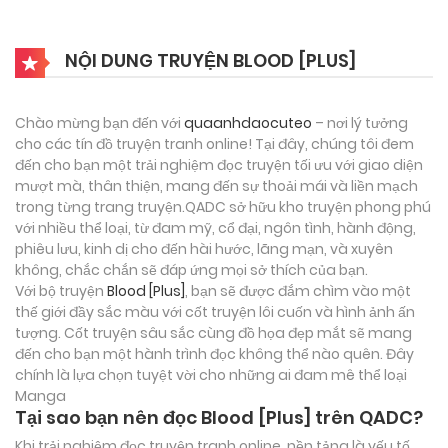
NỘI DUNG TRUYỆN BLOOD [PLUS]
Chào mừng bạn đến với
quaanhdaocuteo
– nơi lý tưởng
cho các tín đồ truyện tranh online! Tại đây, chúng tôi đem
đến cho bạn một trải nghiệm đọc truyện tối ưu với giao diện
mượt mà, thân thiện, mang đến sự thoải mái và liền mạch
trong từng trang truyện.QADC sở hữu kho truyện phong phú
với nhiều thể loại, từ đam mỹ, cổ đại, ngôn tình, hành động,
phiêu lưu, kinh dị cho đến hài hước, lãng mạn, và xuyên
không, chắc chắn sẽ đáp ứng mọi sở thích của bạn.
Với bộ truyện
Blood [Plus]
, bạn sẽ được đắm chìm vào một
thế giới đầy sắc màu với cốt truyện lôi cuốn và hình ảnh ấn
tượng. Cốt truyện sâu sắc cùng đồ họa đẹp mắt sẽ mang
đến cho bạn một hành trình đọc không thể nào quên. Đây
chính là lựa chọn tuyệt vời cho những ai đam mê thể loại
Manga
Tại sao bạn nên đọc Blood [Plus] trên QADC?
Khi trải nghiệm đọc truyện tranh online, nền tảng là yếu tố