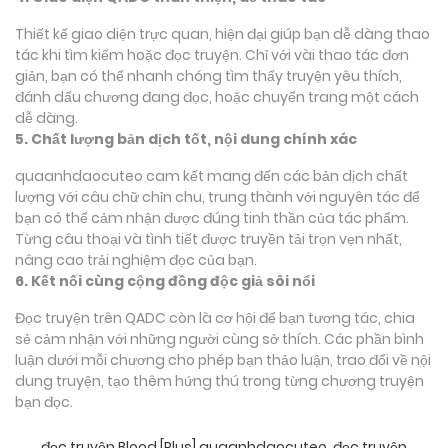
Thiết kế giao diện trực quan, hiện đại giúp bạn dễ dàng thao
tác khi tìm kiếm hoặc đọc truyện. Chỉ với vài thao tác đơn
giản, bạn có thể nhanh chóng tìm thấy truyện yêu thích,
đánh dấu chương đang đọc, hoặc chuyển trang một cách
dễ dàng.
5. Chất lượng bản dịch tốt, nội dung chính xác
quaanhdaocuteo cam kết mang đến các bản dịch chất
lượng với câu chữ chỉn chu, trung thành với nguyên tác để
bạn có thể cảm nhận được đúng tinh thần của tác phẩm.
Từng câu thoại và tình tiết được truyền tải trọn vẹn nhất,
nâng cao trải nghiệm đọc của bạn.
6. Kết nối cùng cộng đồng độc giả sôi nổi
Đọc truyện trên QADC còn là cơ hội để bạn tương tác, chia
sẻ cảm nhận với những người cùng sở thích. Các phần bình
luận dưới mỗi chương cho phép bạn thảo luận, trao đổi về nội
dung truyện, tạo thêm hứng thú trong từng chương truyện
bạn đọc.
đọc truyện Blood [Plus] quaanhdaocuteo
,
đọc truyện