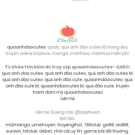
quaanhdaocuteo
, qadc, quả anh đào cuteo là trang đọc
truyện online boylove, manga, manhwa, manhua miễn phí.
Từ khóa tìm kiếm để truy cập quaanhdaocuteo- QADC:
qua anh dao cuteo
,
qua anh đào cuteo
,
quả anh đào cuteo bl
,
quả anh đào cuteo
,
quả anh đào cute
,
quaanhdaocuteo
,
quả
anh đào cute bl
,
quaanhdaocuteo bl
,
quả đào cute
,
truyện
tranh đam mỹ quaanhdaocuteo
Liên hệ
Liên hệ Quảng cáo: @asphuwn
Đối tác:
mi2manga
,
umetruyen
,
truyengihot
,
789club
,
go88
,
red88
,
sunwin
,
hitclub
,
debet
,
nhà cái uy tín
,
game bài đổi thưởng
,