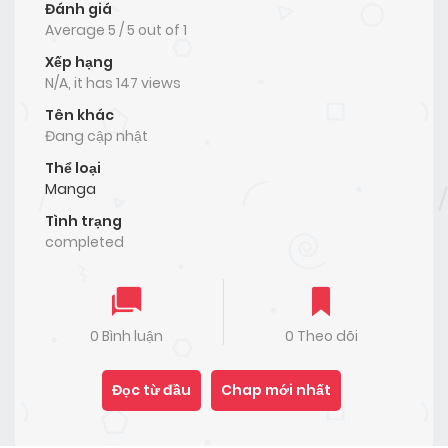
Đánh giá
Average
5
/
5
out of
1
Xếp hạng
N/A, it has 147 views
Tên khác
Đang cập nhật
Thể loại
Manga
Tình trạng
completed
0 Bình luận
0 Theo dõi
Đọc từ đầu
Chap mới nhất