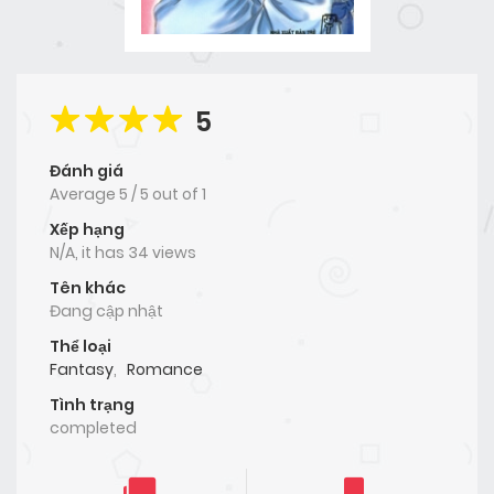
5
Đánh giá
Average
5
/
5
out of
1
Xếp hạng
N/A, it has 34 views
Tên khác
Đang cập nhật
Thể loại
Fantasy
,
Romance
Tình trạng
completed