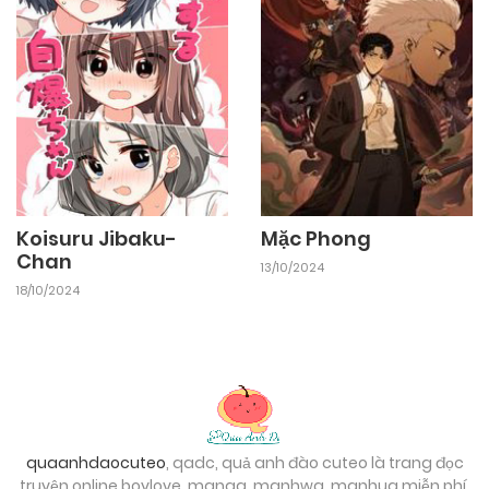
Koisuru Jibaku-
Mặc Phong
Chan
13/10/2024
18/10/2024
quaanhdaocuteo
, qadc, quả anh đào cuteo là trang đọc
truyện online boylove, manga, manhwa, manhua miễn phí.