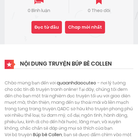
0 Bình luận
0 Theo dõi
Đọc từ đầu
Chap mới nhất
NỘI DUNG TRUYỆN BÚP BÊ COLLEN
Chào mừng bạn đến với
quaanhdaocuteo
– nơi lý tưởng
cho các tín đồ truyện tranh online! Tại đây, chúng tôi đem
đến cho bạn một trải nghiệm đọc truyện tối ưu với giao diện
mượt mà, thân thiện, mang đến sự thoải mái và liền mạch
trong từng trang truyện.QADC sở hữu kho truyện phong phú
với nhiều thể loại, từ đam mỹ, cổ đại, ngôn tình, hành động,
phiêu lưu, kinh dị cho đến hài hước, lãng mạn, và xuyên
không, chắc chắn sẽ đáp ứng mọi sở thích của bạn.
Với bộ truyện
Búp bê Collen
, bạn sẽ được đắm chìm vào một