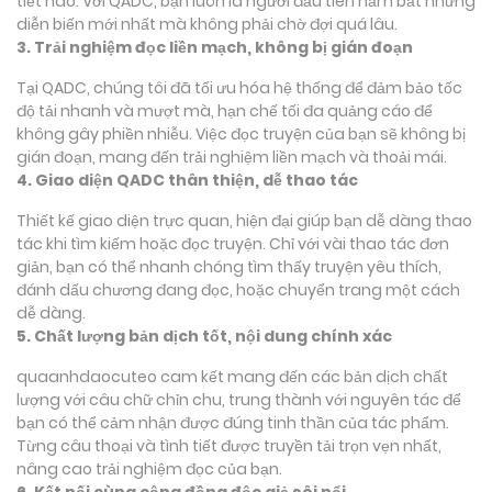
tiết nào. Với QADC, bạn luôn là người đầu tiên nắm bắt những
diễn biến mới nhất mà không phải chờ đợi quá lâu.
3. Trải nghiệm đọc liền mạch, không bị gián đoạn
Tại QADC, chúng tôi đã tối ưu hóa hệ thống để đảm bảo tốc
độ tải nhanh và mượt mà, hạn chế tối đa quảng cáo để
không gây phiền nhiễu. Việc đọc truyện của bạn sẽ không bị
gián đoạn, mang đến trải nghiệm liền mạch và thoải mái.
4. Giao diện QADC thân thiện, dễ thao tác
Thiết kế giao diện trực quan, hiện đại giúp bạn dễ dàng thao
tác khi tìm kiếm hoặc đọc truyện. Chỉ với vài thao tác đơn
giản, bạn có thể nhanh chóng tìm thấy truyện yêu thích,
đánh dấu chương đang đọc, hoặc chuyển trang một cách
dễ dàng.
5. Chất lượng bản dịch tốt, nội dung chính xác
quaanhdaocuteo cam kết mang đến các bản dịch chất
lượng với câu chữ chỉn chu, trung thành với nguyên tác để
bạn có thể cảm nhận được đúng tinh thần của tác phẩm.
Từng câu thoại và tình tiết được truyền tải trọn vẹn nhất,
nâng cao trải nghiệm đọc của bạn.
6. Kết nối cùng cộng đồng độc giả sôi nổi