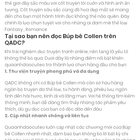
thế giới đầy sắc màu với cốt truyện lôi cuốn và hình ảnh ấn
tượng. Cốt truyện sâu sắc cùng đồ họa đẹp mắt sẽ mang
đến cho bạn một hành trình đọc không thể nào quên. Đây
chính là lựa chọn tuyệt vời cho những ai đam mê thể loại
Fantasy , Romance
Tại sao bạn nên đọc Búp bê Collen trên
QADC?
Khi trải nghiệm đọc truyện tranh online, nền tảng là yếu tố
không thể bỏ qua. Dưới đây là những điểm nổi bật khiến
quaanhdaocuteo trở thành lựa chọn hàng đầu cho bạn:
1. Thư viện truyện phong phú và đa dạng
QADC không chỉ có Búp bê Collen mà còn sở hữu hàng
ngàn bộ truyện đa thể loại, từ hành động, phiêu lưu, ngôn
tình đến hài hước, kinh dị và lãng mạn. Với hệ thống tìm kiếm
thông minh, bạn dễ dàng tìm thấy những tác phẩm yêu
thích, dù gu đọc của bạn có độc đáo đến đâu
2. Cập nhật nhanh chóng và liên tục
Quaanhdaocuteo luôn cập nhật các chương mới của Búp
bê Collen nhanh nhất, đảm bảo bạn không bỏ lỡ bất kỳ chi