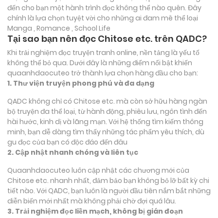
đến cho bạn một hành trình đọc không thể nào quên. Đây
chính là lựa chọn tuyệt vời cho những ai đam mê thể loại
Manga , Romance , School Life
Tại sao bạn nên đọc Chitose etc. trên QADC?
Khi trải nghiệm đọc truyện tranh online, nền tảng là yếu tố
không thể bỏ qua. Dưới đây là những điểm nổi bật khiến
quaanhdaocuteo trở thành lựa chọn hàng đầu cho bạn:
1. Thư viện truyện phong phú và đa dạng
QADC không chỉ có Chitose etc. mà còn sở hữu hàng ngàn
bộ truyện đa thể loại, từ hành động, phiêu lưu, ngôn tình đến
hài hước, kinh dị và lãng mạn. Với hệ thống tìm kiếm thông
minh, bạn dễ dàng tìm thấy những tác phẩm yêu thích, dù
gu đọc của bạn có độc đáo đến đâu
2. Cập nhật nhanh chóng và liên tục
Quaanhdaocuteo luôn cập nhật các chương mới của
Chitose etc. nhanh nhất, đảm bảo bạn không bỏ lỡ bất kỳ chi
tiết nào. Với QADC, bạn luôn là người đầu tiên nắm bắt những
diễn biến mới nhất mà không phải chờ đợi quá lâu.
3. Trải nghiệm đọc liền mạch, không bị gián đoạn