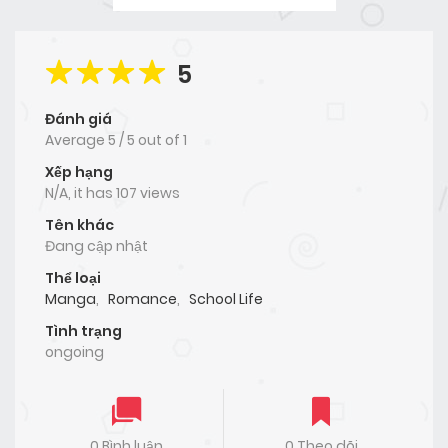
5
Đánh giá
Average
5
/
5
out of
1
Xếp hạng
N/A, it has 107 views
Tên khác
Đang cập nhật
Thể loại
Manga
,
Romance
,
School Life
Tình trạng
ongoing
0 Bình luận
0 Theo dõi