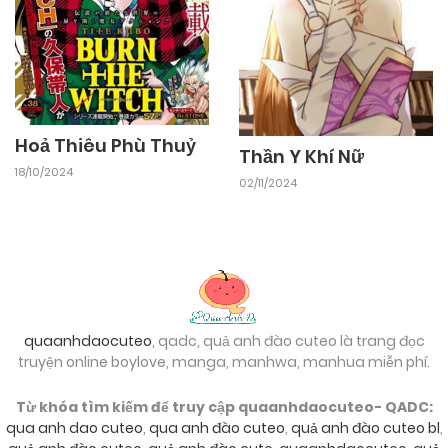
Hoả Thiêu Phù Thuỷ
Thần Y Khí Nữ
18/10/2024
02/11/2024
quaanhdaocuteo
, qadc, quả anh đào cuteo là trang đọc
truyện online boylove, manga, manhwa, manhua miễn phí.
Từ khóa tìm kiếm để truy cập quaanhdaocuteo- QADC:
qua anh dao cuteo
,
qua anh đào cuteo
,
quả anh đào cuteo bl
,