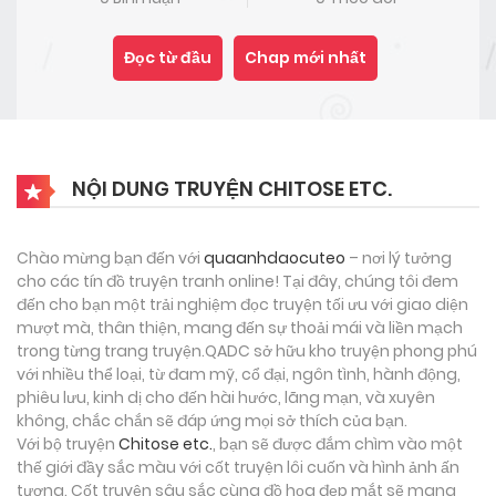
Đọc từ đầu
Chap mới nhất
NỘI DUNG TRUYỆN CHITOSE ETC.
Chào mừng bạn đến với
quaanhdaocuteo
– nơi lý tưởng
cho các tín đồ truyện tranh online! Tại đây, chúng tôi đem
đến cho bạn một trải nghiệm đọc truyện tối ưu với giao diện
mượt mà, thân thiện, mang đến sự thoải mái và liền mạch
trong từng trang truyện.QADC sở hữu kho truyện phong phú
với nhiều thể loại, từ đam mỹ, cổ đại, ngôn tình, hành động,
phiêu lưu, kinh dị cho đến hài hước, lãng mạn, và xuyên
không, chắc chắn sẽ đáp ứng mọi sở thích của bạn.
Với bộ truyện
Chitose etc.
, bạn sẽ được đắm chìm vào một
thế giới đầy sắc màu với cốt truyện lôi cuốn và hình ảnh ấn
tượng. Cốt truyện sâu sắc cùng đồ họa đẹp mắt sẽ mang