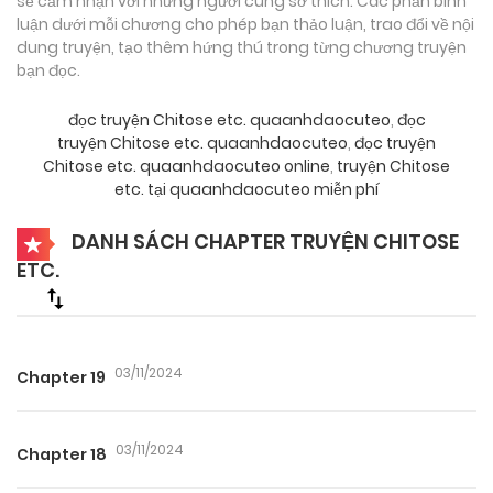
sẻ cảm nhận với những người cùng sở thích. Các phần bình
luận dưới mỗi chương cho phép bạn thảo luận, trao đổi về nội
dung truyện, tạo thêm hứng thú trong từng chương truyện
bạn đọc.
đọc truyện Chitose etc. quaanhdaocuteo
,
đọc
truyện Chitose etc. quaanhdaocuteo
,
đọc truyện
Chitose etc. quaanhdaocuteo online
,
truyện Chitose
etc. tại quaanhdaocuteo miễn phí
DANH SÁCH CHAPTER TRUYỆN CHITOSE
ETC.
03/11/2024
Chapter 19
03/11/2024
Chapter 18