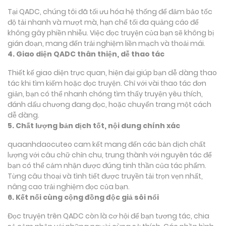
Tại QADC, chúng tôi đã tối ưu hóa hệ thống để đảm bảo tốc
độ tải nhanh và mượt mà, hạn chế tối đa quảng cáo để
không gây phiền nhiễu. Việc đọc truyện của bạn sẽ không bị
gián đoạn, mang đến trải nghiệm liền mạch và thoải mái.
4. Giao diện QADC thân thiện, dễ thao tác
Thiết kế giao diện trực quan, hiện đại giúp bạn dễ dàng thao
tác khi tìm kiếm hoặc đọc truyện. Chỉ với vài thao tác đơn
giản, bạn có thể nhanh chóng tìm thấy truyện yêu thích,
đánh dấu chương đang đọc, hoặc chuyển trang một cách
dễ dàng.
5. Chất lượng bản dịch tốt, nội dung chính xác
quaanhdaocuteo cam kết mang đến các bản dịch chất
lượng với câu chữ chỉn chu, trung thành với nguyên tác để
bạn có thể cảm nhận được đúng tinh thần của tác phẩm.
Từng câu thoại và tình tiết được truyền tải trọn vẹn nhất,
nâng cao trải nghiệm đọc của bạn.
6. Kết nối cùng cộng đồng độc giả sôi nổi
Đọc truyện trên QADC còn là cơ hội để bạn tương tác, chia