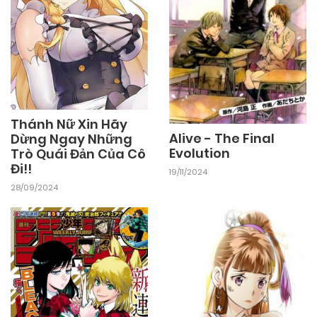
Thánh Nữ Xin Hãy
Alive - The Final
Dừng Ngay Những
Evolution
Trò Quái Đản Của Cô
Đi!!
19/11/2024
28/09/2024