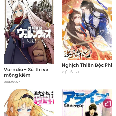
03/11/2024
Chapter 3
03/11/2024
Chapter 2
03/11/2024
Chapter 1
Nghịch Thiên Độc Phi
Verndio - Sử thi về
28/09/2024
mộng kiếm
09/10/2024