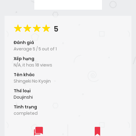
5
Đánh giá
Average
5
/
5
out of
1
Xếp hạng
N/A, it has 18 views
Tên khác
Shingeki No Kyojin
Thể loại
Doujinshi
Tình trạng
completed