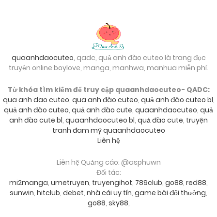
quaanhdaocuteo
, qadc, quả anh đào cuteo là trang đọc
truyện online boylove, manga, manhwa, manhua miễn phí.
Từ khóa tìm kiếm để truy cập quaanhdaocuteo- QADC:
qua anh dao cuteo
,
qua anh đào cuteo
,
quả anh đào cuteo bl
,
quả anh đào cuteo
,
quả anh đào cute
,
quaanhdaocuteo
,
quả
anh đào cute bl
,
quaanhdaocuteo bl
,
quả đào cute
,
truyện
tranh đam mỹ quaanhdaocuteo
Liên hệ
Liên hệ Quảng cáo: @asphuwn
Đối tác:
mi2manga
,
umetruyen
,
truyengihot
,
789club
,
go88
,
red88
,
sunwin
,
hitclub
,
debet
,
nhà cái uy tín
,
game bài đổi thưởng
,
go88
,
sky88
,