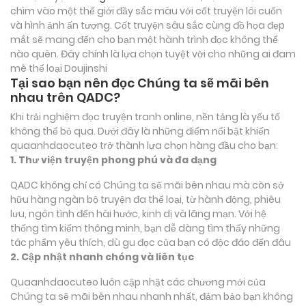
chìm vào một thế giới đầy sắc màu với cốt truyện lôi cuốn
và hình ảnh ấn tượng. Cốt truyện sâu sắc cùng đồ họa đẹp
mắt sẽ mang đến cho bạn một hành trình đọc không thể
nào quên. Đây chính là lựa chọn tuyệt vời cho những ai đam
mê thể loại
Doujinshi
Tại sao bạn nên đọc Chúng ta sẽ mãi bên
nhau trên QADC?
Khi trải nghiệm đọc truyện tranh online, nền tảng là yếu tố
không thể bỏ qua. Dưới đây là những điểm nổi bật khiến
quaanhdaocuteo trở thành lựa chọn hàng đầu cho bạn:
1. Thư viện truyện phong phú và đa dạng
QADC không chỉ có Chúng ta sẽ mãi bên nhau mà còn sở
hữu hàng ngàn bộ truyện đa thể loại, từ hành động, phiêu
lưu, ngôn tình đến hài hước, kinh dị và lãng mạn. Với hệ
thống tìm kiếm thông minh, bạn dễ dàng tìm thấy những
tác phẩm yêu thích, dù gu đọc của bạn có độc đáo đến đâu
2. Cập nhật nhanh chóng và liên tục
Quaanhdaocuteo luôn cập nhật các chương mới của
Chúng ta sẽ mãi bên nhau nhanh nhất, đảm bảo bạn không