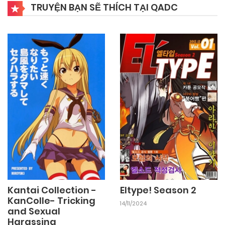
TRUYỆN BẠN SẼ THÍCH TẠI QADC
Kantai Collection -
Eltype! Season 2
KanColle- Tricking
14/11/2024
and Sexual
Harassing