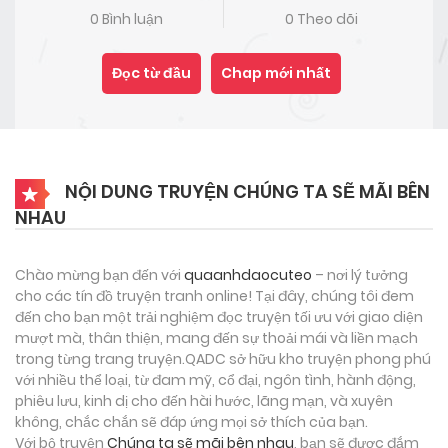
0 Bình luận
0 Theo dõi
Đọc từ đầu
Chap mới nhất
NỘI DUNG TRUYỆN CHÚNG TA SẼ MÃI BÊN
NHAU
Chào mừng bạn đến với
quaanhdaocuteo
– nơi lý tưởng
cho các tín đồ truyện tranh online! Tại đây, chúng tôi đem
đến cho bạn một trải nghiệm đọc truyện tối ưu với giao diện
mượt mà, thân thiện, mang đến sự thoải mái và liền mạch
trong từng trang truyện.QADC sở hữu kho truyện phong phú
với nhiều thể loại, từ đam mỹ, cổ đại, ngôn tình, hành động,
phiêu lưu, kinh dị cho đến hài hước, lãng mạn, và xuyên
không, chắc chắn sẽ đáp ứng mọi sở thích của bạn.
Với bộ truyện
Chúng ta sẽ mãi bên nhau
, bạn sẽ được đắm