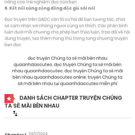
nâng cao trải nghiệm đọc của bạn.
6. Kết nối cùng cộng đồng độc giả sôi nổi
Đọc truyện trên QADC còn là cơ hội để bạn tương tác, chia
sẻ cảm nhận với những người cùng sở thích. Các phần bình
luận dưới mỗi chương cho phép bạn thảo luận, trao đổi về nội
dung truyện, tạo thêm hứng thú trong từng chương truyện
bạn đọc.
đọc truyện Chúng ta sẽ mãi bên nhau
quaanhdaocuteo
,
đọc truyện Chúng ta sẽ mãi bên
nhau quaanhdaocuteo
,
đọc truyện Chúng ta sẽ mãi
bên nhau quaanhdaocuteo online
,
truyện Chúng ta
sẽ mãi bên nhau tại quaanhdaocuteo miễn phí
DANH SÁCH CHAPTER TRUYỆN CHÚNG
TA SẼ MÃI BÊN NHAU
09/11/2024
Chapter 1