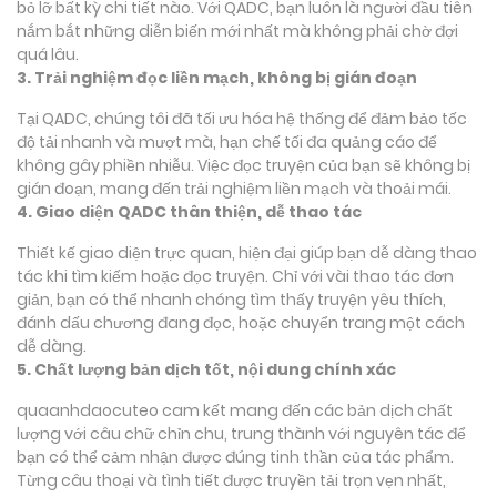
bỏ lỡ bất kỳ chi tiết nào. Với QADC, bạn luôn là người đầu tiên
nắm bắt những diễn biến mới nhất mà không phải chờ đợi
quá lâu.
3. Trải nghiệm đọc liền mạch, không bị gián đoạn
Tại QADC, chúng tôi đã tối ưu hóa hệ thống để đảm bảo tốc
độ tải nhanh và mượt mà, hạn chế tối đa quảng cáo để
không gây phiền nhiễu. Việc đọc truyện của bạn sẽ không bị
gián đoạn, mang đến trải nghiệm liền mạch và thoải mái.
4. Giao diện QADC thân thiện, dễ thao tác
Thiết kế giao diện trực quan, hiện đại giúp bạn dễ dàng thao
tác khi tìm kiếm hoặc đọc truyện. Chỉ với vài thao tác đơn
giản, bạn có thể nhanh chóng tìm thấy truyện yêu thích,
đánh dấu chương đang đọc, hoặc chuyển trang một cách
dễ dàng.
5. Chất lượng bản dịch tốt, nội dung chính xác
quaanhdaocuteo cam kết mang đến các bản dịch chất
lượng với câu chữ chỉn chu, trung thành với nguyên tác để
bạn có thể cảm nhận được đúng tinh thần của tác phẩm.
Từng câu thoại và tình tiết được truyền tải trọn vẹn nhất,