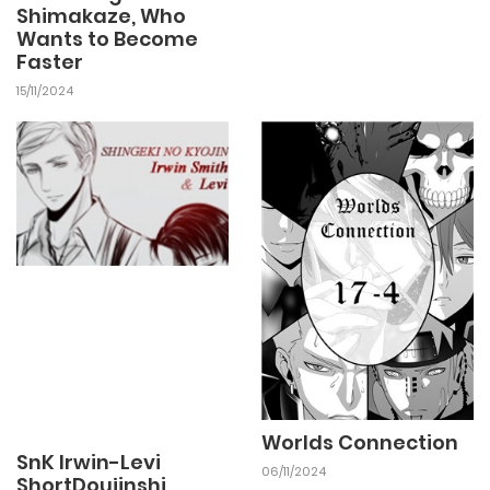
Shimakaze, Who
Wants to Become
Faster
15/11/2024
Worlds Connection
SnK Irwin-Levi
06/11/2024
ShortDoujinshi