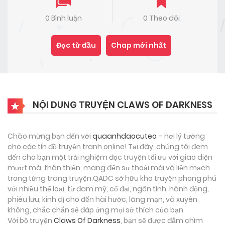
0 Bình luận
0 Theo dõi
Đọc từ đầu
Chap mới nhất
NỘI DUNG TRUYỆN CLAWS OF DARKNESS
Chào mừng bạn đến với
quaanhdaocuteo
– nơi lý tưởng
cho các tín đồ truyện tranh online! Tại đây, chúng tôi đem
đến cho bạn một trải nghiệm đọc truyện tối ưu với giao diện
mượt mà, thân thiện, mang đến sự thoải mái và liền mạch
trong từng trang truyện.QADC sở hữu kho truyện phong phú
với nhiều thể loại, từ đam mỹ, cổ đại, ngôn tình, hành động,
phiêu lưu, kinh dị cho đến hài hước, lãng mạn, và xuyên
không, chắc chắn sẽ đáp ứng mọi sở thích của bạn.
Với bộ truyện
Claws Of Darkness
, bạn sẽ được đắm chìm