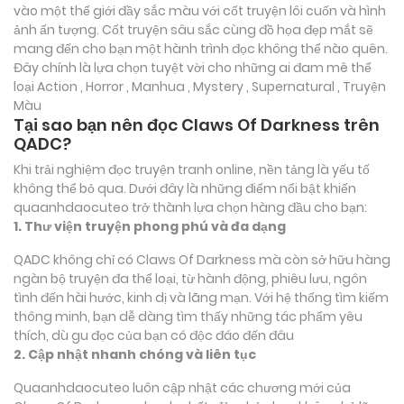
vào một thế giới đầy sắc màu với cốt truyện lôi cuốn và hình
ảnh ấn tượng. Cốt truyện sâu sắc cùng đồ họa đẹp mắt sẽ
mang đến cho bạn một hành trình đọc không thể nào quên.
Đây chính là lựa chọn tuyệt vời cho những ai đam mê thể
loại
Action , Horror , Manhua , Mystery , Supernatural , Truyện
Màu
Tại sao bạn nên đọc Claws Of Darkness trên
QADC?
Khi trải nghiệm đọc truyện tranh online, nền tảng là yếu tố
không thể bỏ qua. Dưới đây là những điểm nổi bật khiến
quaanhdaocuteo trở thành lựa chọn hàng đầu cho bạn:
1. Thư viện truyện phong phú và đa dạng
QADC không chỉ có Claws Of Darkness mà còn sở hữu hàng
ngàn bộ truyện đa thể loại, từ hành động, phiêu lưu, ngôn
tình đến hài hước, kinh dị và lãng mạn. Với hệ thống tìm kiếm
thông minh, bạn dễ dàng tìm thấy những tác phẩm yêu
thích, dù gu đọc của bạn có độc đáo đến đâu
2. Cập nhật nhanh chóng và liên tục
Quaanhdaocuteo luôn cập nhật các chương mới của