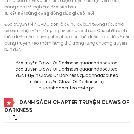
Từng câu thoại và tình tiết được truyền tải trọn vẹn nhất,
nâng cao trải nghiệm đọc của bạn.
6. Kết nối cùng cộng đồng độc giả sôi nổi
Đọc truyện trên QADC còn là cơ hội để bạn tương tác, chia
sẻ cảm nhận với những người cùng sở thích. Các phần bình
luận dưới mỗi chương cho phép bạn thảo luận, trao đổi về nội
dung truyện, tạo thêm hứng thú trong từng chương truyện
bạn đọc.
đọc truyện Claws Of Darkness quaanhdaocuteo
,
đọc truyện Claws Of Darkness quaanhdaocuteo
,
đọc truyện Claws Of Darkness quaanhdaocuteo
online
,
truyện Claws Of Darkness tại
quaanhdaocuteo miễn phí
DANH SÁCH CHAPTER TRUYỆN CLAWS OF
DARKNESS