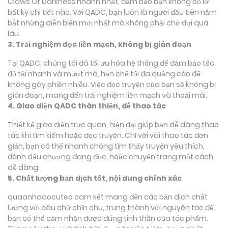
Claws Of Darkness nhanh nhất, đảm bảo bạn không bỏ lỡ
bất kỳ chi tiết nào. Với QADC, bạn luôn là người đầu tiên nắm
bắt những diễn biến mới nhất mà không phải chờ đợi quá
lâu.
3. Trải nghiệm đọc liền mạch, không bị gián đoạn
Tại QADC, chúng tôi đã tối ưu hóa hệ thống để đảm bảo tốc
độ tải nhanh và mượt mà, hạn chế tối đa quảng cáo để
không gây phiền nhiễu. Việc đọc truyện của bạn sẽ không bị
gián đoạn, mang đến trải nghiệm liền mạch và thoải mái.
4. Giao diện QADC thân thiện, dễ thao tác
Thiết kế giao diện trực quan, hiện đại giúp bạn dễ dàng thao
tác khi tìm kiếm hoặc đọc truyện. Chỉ với vài thao tác đơn
giản, bạn có thể nhanh chóng tìm thấy truyện yêu thích,
đánh dấu chương đang đọc, hoặc chuyển trang một cách
dễ dàng.
5. Chất lượng bản dịch tốt, nội dung chính xác
quaanhdaocuteo cam kết mang đến các bản dịch chất
lượng với câu chữ chỉn chu, trung thành với nguyên tác để
bạn có thể cảm nhận được đúng tinh thần của tác phẩm.