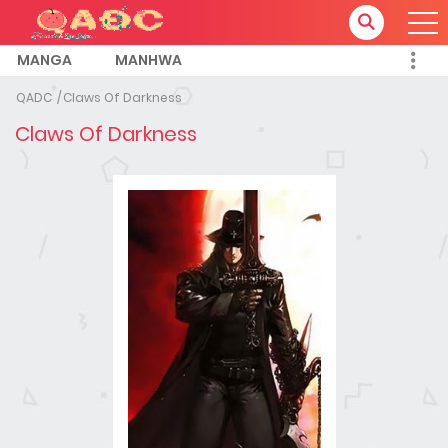
MANGA
MANHWA
QADC
Claws Of Darkness
Claws Of Darkness