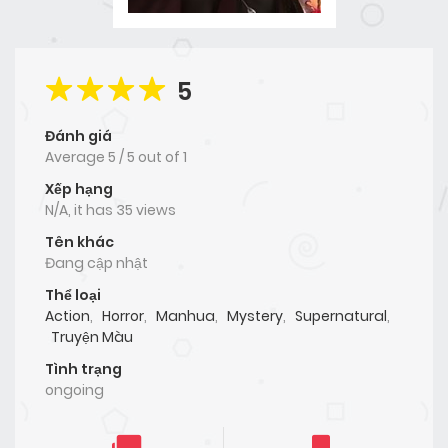
5
Đánh giá
Average
5
/
5
out of
1
Xếp hạng
N/A, it has 35 views
Tên khác
Đang cập nhật
Thể loại
Action
,
Horror
,
Manhua
,
Mystery
,
Supernatural
,
Truyện Màu
Tình trạng
ongoing