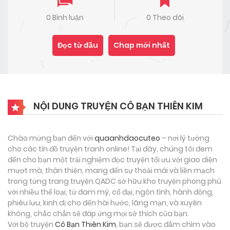
0 Bình luận
0 Theo dõi
Đọc từ đầu
Chap mới nhất
NỘI DUNG TRUYỆN CÔ BẠN THIÊN KIM
Chào mừng bạn đến với
quaanhdaocuteo
– nơi lý tưởng
cho các tín đồ truyện tranh online! Tại đây, chúng tôi đem
đến cho bạn một trải nghiệm đọc truyện tối ưu với giao diện
mượt mà, thân thiện, mang đến sự thoải mái và liền mạch
trong từng trang truyện.QADC sở hữu kho truyện phong phú
với nhiều thể loại, từ đam mỹ, cổ đại, ngôn tình, hành động,
phiêu lưu, kinh dị cho đến hài hước, lãng mạn, và xuyên
không, chắc chắn sẽ đáp ứng mọi sở thích của bạn.
Với bộ truyện
Cô Bạn Thiên Kim
, bạn sẽ được đắm chìm vào