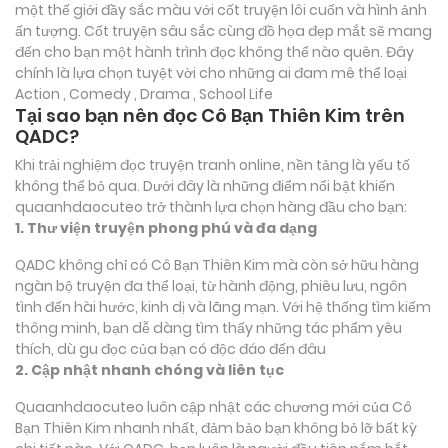
một thế giới đầy sắc màu với cốt truyện lôi cuốn và hình ảnh
ấn tượng. Cốt truyện sâu sắc cùng đồ họa đẹp mắt sẽ mang
đến cho bạn một hành trình đọc không thể nào quên. Đây
chính là lựa chọn tuyệt vời cho những ai đam mê thể loại
Action , Comedy , Drama , School Life
Tại sao bạn nên đọc Cô Bạn Thiên Kim trên
QADC?
Khi trải nghiệm đọc truyện tranh online, nền tảng là yếu tố
không thể bỏ qua. Dưới đây là những điểm nổi bật khiến
quaanhdaocuteo trở thành lựa chọn hàng đầu cho bạn:
1. Thư viện truyện phong phú và đa dạng
QADC không chỉ có Cô Bạn Thiên Kim mà còn sở hữu hàng
ngàn bộ truyện đa thể loại, từ hành động, phiêu lưu, ngôn
tình đến hài hước, kinh dị và lãng mạn. Với hệ thống tìm kiếm
thông minh, bạn dễ dàng tìm thấy những tác phẩm yêu
thích, dù gu đọc của bạn có độc đáo đến đâu
2. Cập nhật nhanh chóng và liên tục
Quaanhdaocuteo luôn cập nhật các chương mới của Cô
Bạn Thiên Kim nhanh nhất, đảm bảo bạn không bỏ lỡ bất kỳ