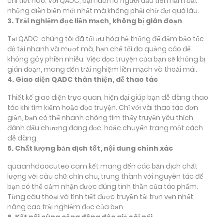
chi tiết nào. Với QADC, bạn luôn là người đầu tiên nắm bắt
những diễn biến mới nhất mà không phải chờ đợi quá lâu.
3. Trải nghiệm đọc liền mạch, không bị gián đoạn
Tại QADC, chúng tôi đã tối ưu hóa hệ thống để đảm bảo tốc
độ tải nhanh và mượt mà, hạn chế tối đa quảng cáo để
không gây phiền nhiễu. Việc đọc truyện của bạn sẽ không bị
gián đoạn, mang đến trải nghiệm liền mạch và thoải mái.
4. Giao diện QADC thân thiện, dễ thao tác
Thiết kế giao diện trực quan, hiện đại giúp bạn dễ dàng thao
tác khi tìm kiếm hoặc đọc truyện. Chỉ với vài thao tác đơn
giản, bạn có thể nhanh chóng tìm thấy truyện yêu thích,
đánh dấu chương đang đọc, hoặc chuyển trang một cách
dễ dàng.
5. Chất lượng bản dịch tốt, nội dung chính xác
quaanhdaocuteo cam kết mang đến các bản dịch chất
lượng với câu chữ chỉn chu, trung thành với nguyên tác để
bạn có thể cảm nhận được đúng tinh thần của tác phẩm.
Từng câu thoại và tình tiết được truyền tải trọn vẹn nhất,
nâng cao trải nghiệm đọc của bạn.
6. Kết nối cùng cộng đồng độc giả sôi nổi