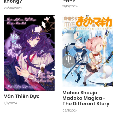
không?
13/10/2024
26/09/2024
Mahou Shoujo
Vân Thiên Dực
Madoka Magica -
The Different Story
11/11/2024
02/11/2024