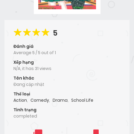
5
Đánh giá
Average
5
/
5
out of
1
Xếp hạng
N/A, it has 31 views
Tên khác
Đang cập nhật
Thể loại
Action
,
Comedy
,
Drama
,
School Life
Tình trạng
completed