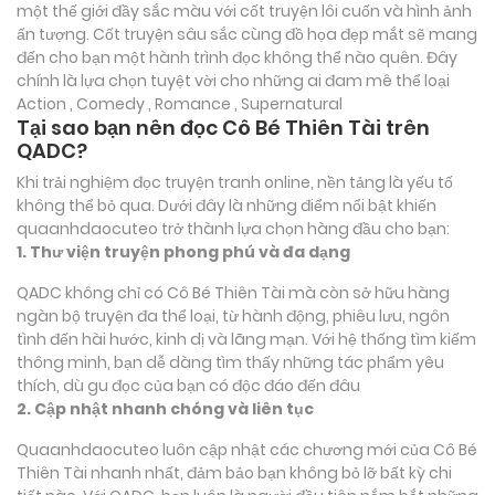
một thế giới đầy sắc màu với cốt truyện lôi cuốn và hình ảnh
ấn tượng. Cốt truyện sâu sắc cùng đồ họa đẹp mắt sẽ mang
đến cho bạn một hành trình đọc không thể nào quên. Đây
chính là lựa chọn tuyệt vời cho những ai đam mê thể loại
Action , Comedy , Romance , Supernatural
Tại sao bạn nên đọc Cô Bé Thiên Tài trên
QADC?
Khi trải nghiệm đọc truyện tranh online, nền tảng là yếu tố
không thể bỏ qua. Dưới đây là những điểm nổi bật khiến
quaanhdaocuteo trở thành lựa chọn hàng đầu cho bạn:
1. Thư viện truyện phong phú và đa dạng
QADC không chỉ có Cô Bé Thiên Tài mà còn sở hữu hàng
ngàn bộ truyện đa thể loại, từ hành động, phiêu lưu, ngôn
tình đến hài hước, kinh dị và lãng mạn. Với hệ thống tìm kiếm
thông minh, bạn dễ dàng tìm thấy những tác phẩm yêu
thích, dù gu đọc của bạn có độc đáo đến đâu
2. Cập nhật nhanh chóng và liên tục
Quaanhdaocuteo luôn cập nhật các chương mới của Cô Bé
Thiên Tài nhanh nhất, đảm bảo bạn không bỏ lỡ bất kỳ chi