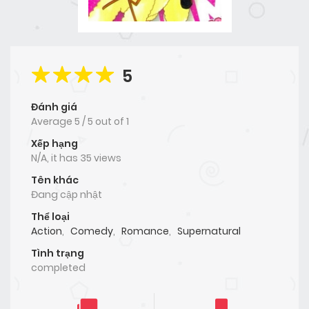
5
Đánh giá
Average
5
/
5
out of
1
Xếp hạng
N/A, it has 35 views
Tên khác
Đang cập nhật
Thể loại
Action
,
Comedy
,
Romance
,
Supernatural
Tình trạng
completed