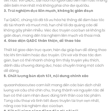
tiết nào. Với QADC, bạn luôn là người đầu tiên nắm bắt những
diễn biến mới nhất mà không phải chờ đợi quá lâu.
3. Trải nghiệm đọc liền mạch, không bị gián đoạn
Tại QADC, chúng tôi đã tối ưu hóa hệ thống để đảm bảo tốc
độ tải nhanh và mượt mà, hạn chế tối đa quảng cáo để
không gây phiền nhiễu. Việc đọc truyện của bạn sẽ không bị
gián đoạn, mang đến trải nghiệm liền mạch và thoải mái.
4. Giao diện QADC thân thiện, dễ thao tác
Thiết kế giao diện trực quan, hiện đại giúp bạn dễ dàng thao
tác khi tìm kiếm hoặc đọc truyện. Chỉ với vài thao tác đơn
giản, bạn có thể nhanh chóng tìm thấy truyện yêu thích,
đánh dấu chương đang đọc, hoặc chuyển trang một cách
dễ dàng.
5. Chất lượng bản dịch tốt, nội dung chính xác
quaanhdaocuteo cam kết mang đến các bản dịch chất
lượng với câu chữ chỉn chu, trung thành với nguyên tác để
bạn có thể cảm nhận được đúng tinh thần của tác phẩm.
Từng câu thoại và tình tiết được truyền tải trọn vẹn nhất,
nâng cao trải nghiệm đọc của bạn.
6. Kết nối cùng cộng đồng độc giả sôi nổi