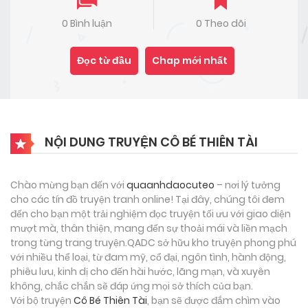
0 Bình luận
0 Theo dõi
Đọc từ đầu
Chap mới nhất
NỘI DUNG TRUYỆN CÔ BÉ THIÊN TÀI
Chào mừng bạn đến với
quaanhdaocuteo
– nơi lý tưởng
cho các tín đồ truyện tranh online! Tại đây, chúng tôi đem
đến cho bạn một trải nghiệm đọc truyện tối ưu với giao diện
mượt mà, thân thiện, mang đến sự thoải mái và liền mạch
trong từng trang truyện.QADC sở hữu kho truyện phong phú
với nhiều thể loại, từ đam mỹ, cổ đại, ngôn tình, hành động,
phiêu lưu, kinh dị cho đến hài hước, lãng mạn, và xuyên
không, chắc chắn sẽ đáp ứng mọi sở thích của bạn.
Với bộ truyện
Cô Bé Thiên Tài
, bạn sẽ được đắm chìm vào