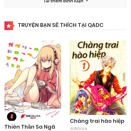
Tải thêm bình luận
TRUYỆN BẠN SẼ THÍCH TẠI QADC
Chàng trai hào hiệp
Thiên Thần Sa Ngã
20/11/2024