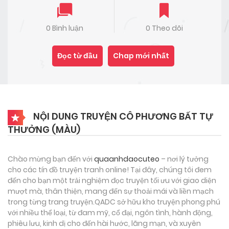
0 Bình luận
0 Theo dõi
Đọc từ đầu
Chap mới nhất
NỘI DUNG TRUYỆN CÔ PHƯƠNG BẤT TỰ
THƯỞNG (MÀU)
Chào mừng bạn đến với
quaanhdaocuteo
– nơi lý tưởng
cho các tín đồ truyện tranh online! Tại đây, chúng tôi đem
đến cho bạn một trải nghiệm đọc truyện tối ưu với giao diện
mượt mà, thân thiện, mang đến sự thoải mái và liền mạch
trong từng trang truyện.QADC sở hữu kho truyện phong phú
với nhiều thể loại, từ đam mỹ, cổ đại, ngôn tình, hành động,
phiêu lưu, kinh dị cho đến hài hước, lãng mạn, và xuyên