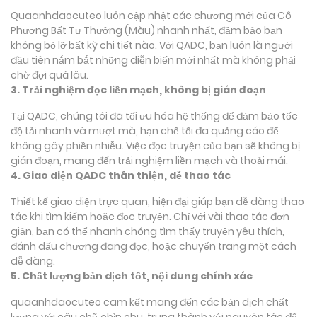
Quaanhdaocuteo luôn cập nhật các chương mới của Cô
Phương Bất Tự Thưởng (Màu) nhanh nhất, đảm bảo bạn
không bỏ lỡ bất kỳ chi tiết nào. Với QADC, bạn luôn là người
đầu tiên nắm bắt những diễn biến mới nhất mà không phải
chờ đợi quá lâu.
3. Trải nghiệm đọc liền mạch, không bị gián đoạn
Tại QADC, chúng tôi đã tối ưu hóa hệ thống để đảm bảo tốc
độ tải nhanh và mượt mà, hạn chế tối đa quảng cáo để
không gây phiền nhiễu. Việc đọc truyện của bạn sẽ không bị
gián đoạn, mang đến trải nghiệm liền mạch và thoải mái.
4. Giao diện QADC thân thiện, dễ thao tác
Thiết kế giao diện trực quan, hiện đại giúp bạn dễ dàng thao
tác khi tìm kiếm hoặc đọc truyện. Chỉ với vài thao tác đơn
giản, bạn có thể nhanh chóng tìm thấy truyện yêu thích,
đánh dấu chương đang đọc, hoặc chuyển trang một cách
dễ dàng.
5. Chất lượng bản dịch tốt, nội dung chính xác
quaanhdaocuteo cam kết mang đến các bản dịch chất
lượng với câu chữ chỉn chu, trung thành với nguyên tác để