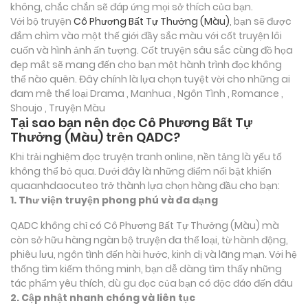
không, chắc chắn sẽ đáp ứng mọi sở thích của bạn.
Với bộ truyện
Cô Phương Bất Tự Thưởng (Màu)
, bạn sẽ được
đắm chìm vào một thế giới đầy sắc màu với cốt truyện lôi
cuốn và hình ảnh ấn tượng. Cốt truyện sâu sắc cùng đồ họa
đẹp mắt sẽ mang đến cho bạn một hành trình đọc không
thể nào quên. Đây chính là lựa chọn tuyệt vời cho những ai
đam mê thể loại
Drama , Manhua , Ngôn Tình , Romance ,
Shoujo , Truyện Màu
Tại sao bạn nên đọc Cô Phương Bất Tự
Thưởng (Màu) trên QADC?
Khi trải nghiệm đọc truyện tranh online, nền tảng là yếu tố
không thể bỏ qua. Dưới đây là những điểm nổi bật khiến
quaanhdaocuteo trở thành lựa chọn hàng đầu cho bạn:
1. Thư viện truyện phong phú và đa dạng
QADC không chỉ có Cô Phương Bất Tự Thưởng (Màu) mà
còn sở hữu hàng ngàn bộ truyện đa thể loại, từ hành động,
phiêu lưu, ngôn tình đến hài hước, kinh dị và lãng mạn. Với hệ
thống tìm kiếm thông minh, bạn dễ dàng tìm thấy những
tác phẩm yêu thích, dù gu đọc của bạn có độc đáo đến đâu
2. Cập nhật nhanh chóng và liên tục