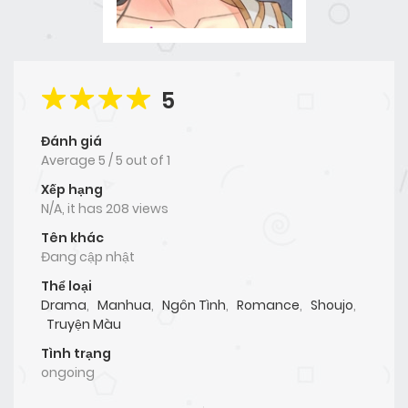
5
Đánh giá
Average
5
/
5
out of
1
Xếp hạng
N/A, it has 208 views
Tên khác
Đang cập nhật
Thể loại
Drama
,
Manhua
,
Ngôn Tình
,
Romance
,
Shoujo
,
Truyện Màu
Tình trạng
ongoing