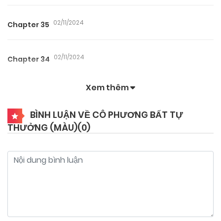
02/11/2024
Chapter 35
02/11/2024
Chapter 34
Xem thêm
02/11/2024
Chapter 33
BÌNH LUẬN VỀ CÔ PHƯƠNG BẤT TỰ
THƯỞNG (MÀU)(
0
)
02/11/2024
Chapter 32
02/11/2024
Chapter 31
02/11/2024
Chapter 30