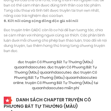
bạn có thể cảm nhận được đúng tinh thần của tác phẩm.
Từng câu thoại và tình tiết được truyền tải trọn vẹn nhất,
nâng cao trải nghiệm đọc của bạn.
6. Kết nối cùng cộng đồng độc giả sôi nổi
Đọc truyện trên QADC còn là cơ hội để bạn tương tác, chia
sẻ cảm nhận với những người cùng sở thích. Các phần bình
luận dưới mỗi chương cho phép bạn thảo luận, trao đổi về nội
dung truyện, tạo thêm hứng thú trong từng chương truyện
bạn đọc.
đọc truyện Cô Phương Bất Tự Thưởng (Màu)
quaanhdaocuteo
,
đọc truyện Cô Phương Bất Tự
Thưởng (Màu) quaanhdaocuteo
,
đọc truyện Cô
Phương Bất Tự Thưởng (Màu) quaanhdaocuteo
online
,
truyện Cô Phương Bất Tự Thưởng (Màu) tại
quaanhdaocuteo miễn phí
DANH SÁCH CHAPTER TRUYỆN CÔ
PHƯƠNG BẤT TỰ THƯỞNG (MÀU)