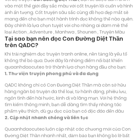
vào một thế giới đầy sắc màu với cốt truyện lôi cuốn và hình
ảnh ấn tượng. Cốt truyện sâu sắc cùng đồ họa đẹp mắt sẽ
mang đến cho bạn một hành trình đọc không thể nào quên.
Đây chính là lựa chọn tuyệt vời cho những ai đam mê thể
loại
Action , Adventure , Manhwa , Shounen , Truyện Màu
Tại sao bạn nên đọc Con Đường Diệt Thần
trên QADC?
Khi trải nghiệm đọc truyện tranh online, nền tảng là yếu tố
không thể bỏ qua. Dưới đây là những điểm nổi bật khiến
quaanhdaocuteo trở thành lựa chọn hàng đầu cho bạn:
1. Thư viện truyện phong phú và đa dạng
QADC không chỉ có Con Đường Diệt Thần mà còn sở hữu
hàng ngàn bộ truyện đa thể loại, từ hành động, phiêu lưu,
ngôn tình đến hài hước, kinh dị và lãng mạn. Với hệ thống
tìm kiếm thông minh, bạn dễ dàng tìm thấy những tác
phẩm yêu thích, dù gu đọc của bạn có độc đáo đến đâu
2. Cập nhật nhanh chóng và liên tục
Quaanhdaocuteo luôn cập nhật các chương mới của Con
Đường Diệt Thần nhanh nhất, đảm bảo bạn không bỏ lỡ bất