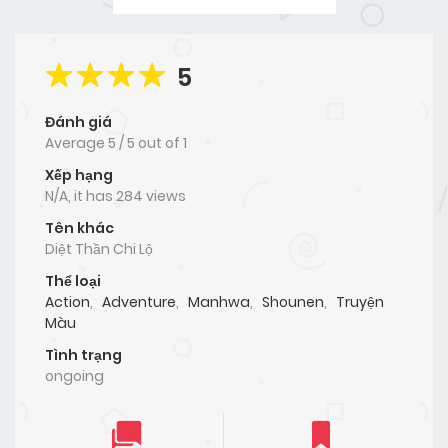
5
Đánh giá
Average
5
/
5
out of
1
Xếp hạng
N/A, it has 284 views
Tên khác
Diệt Thần Chi Lộ
Thể loại
Action
,
Adventure
,
Manhwa
,
Shounen
,
Truyện
Màu
Tình trạng
ongoing