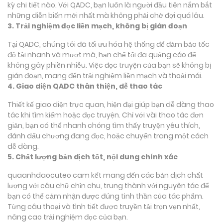
kỳ chi tiết nào. Với QADC, bạn luôn là người đầu tiên nắm bắt
những diễn biến mới nhất mà không phải chờ đợi quá lâu.
3. Trải nghiệm đọc liền mạch, không bị gián đoạn
Tại QADC, chúng tôi đã tối ưu hóa hệ thống để đảm bảo tốc
độ tải nhanh và mượt mà, hạn chế tối đa quảng cáo để
không gây phiền nhiễu. Việc đọc truyện của bạn sẽ không bị
gián đoạn, mang đến trải nghiệm liền mạch và thoải mái.
4. Giao diện QADC thân thiện, dễ thao tác
Thiết kế giao diện trực quan, hiện đại giúp bạn dễ dàng thao
tác khi tìm kiếm hoặc đọc truyện. Chỉ với vài thao tác đơn
giản, bạn có thể nhanh chóng tìm thấy truyện yêu thích,
đánh dấu chương đang đọc, hoặc chuyển trang một cách
dễ dàng.
5. Chất lượng bản dịch tốt, nội dung chính xác
quaanhdaocuteo cam kết mang đến các bản dịch chất
lượng với câu chữ chỉn chu, trung thành với nguyên tác để
bạn có thể cảm nhận được đúng tinh thần của tác phẩm.
Từng câu thoại và tình tiết được truyền tải trọn vẹn nhất,
nâng cao trải nghiệm đọc của bạn.