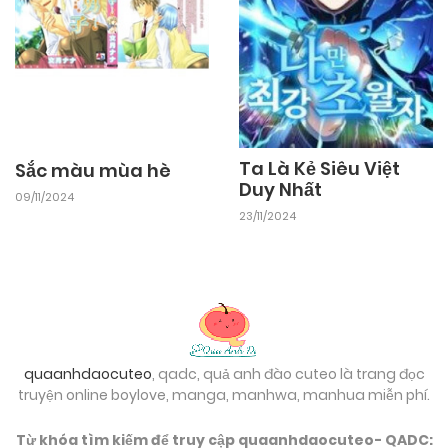
13/10/2024
Chapter 1
Ta Là Kẻ Siêu Việt
Sắc màu mùa hè
Duy Nhất
09/11/2024
23/11/2024
quaanhdaocuteo
, qadc, quả anh đào cuteo là trang đọc
truyện online boylove, manga, manhwa, manhua miễn phí.
Từ khóa tìm kiếm để truy cập quaanhdaocuteo- QADC: