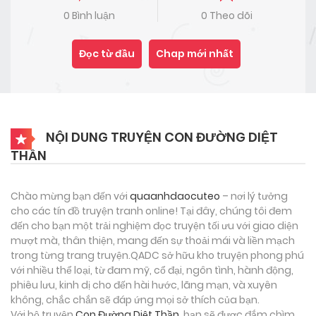
0 Bình luận
0 Theo dõi
Đọc từ đầu
Chap mới nhất
NỘI DUNG TRUYỆN CON ĐƯỜNG DIỆT
THẦN
Chào mừng bạn đến với
quaanhdaocuteo
– nơi lý tưởng
cho các tín đồ truyện tranh online! Tại đây, chúng tôi đem
đến cho bạn một trải nghiệm đọc truyện tối ưu với giao diện
mượt mà, thân thiện, mang đến sự thoải mái và liền mạch
trong từng trang truyện.QADC sở hữu kho truyện phong phú
với nhiều thể loại, từ đam mỹ, cổ đại, ngôn tình, hành động,
phiêu lưu, kinh dị cho đến hài hước, lãng mạn, và xuyên
không, chắc chắn sẽ đáp ứng mọi sở thích của bạn.
Với bộ truyện
Con Đường Diệt Thần
, bạn sẽ được đắm chìm