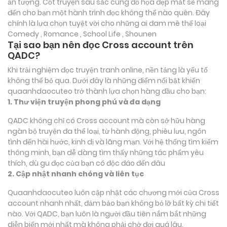
ấn tượng. Cốt truyện sâu sắc cùng đồ họa đẹp mắt sẽ mang
đến cho bạn một hành trình đọc không thể nào quên. Đây
chính là lựa chọn tuyệt vời cho những ai đam mê thể loại
Comedy , Romance , School Life , Shounen
Tại sao bạn nên đọc Cross account trên
QADC?
Khi trải nghiệm đọc truyện tranh online, nền tảng là yếu tố
không thể bỏ qua. Dưới đây là những điểm nổi bật khiến
quaanhdaocuteo trở thành lựa chọn hàng đầu cho bạn:
1. Thư viện truyện phong phú và đa dạng
QADC không chỉ có Cross account mà còn sở hữu hàng
ngàn bộ truyện đa thể loại, từ hành động, phiêu lưu, ngôn
tình đến hài hước, kinh dị và lãng mạn. Với hệ thống tìm kiếm
thông minh, bạn dễ dàng tìm thấy những tác phẩm yêu
thích, dù gu đọc của bạn có độc đáo đến đâu
2. Cập nhật nhanh chóng và liên tục
Quaanhdaocuteo luôn cập nhật các chương mới của Cross
account nhanh nhất, đảm bảo bạn không bỏ lỡ bất kỳ chi tiết
nào. Với QADC, bạn luôn là người đầu tiên nắm bắt những
diễn biến mới nhất mà không phải chờ đợi quá lâu.