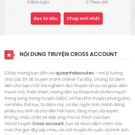
0 Bình luận
0 Theo dõi
Đọc từ đầu
Chap mới nhất
NỘI DUNG TRUYỆN CROSS ACCOUNT
Chào mừng bạn đến với
quaanhdaocuteo
– nơi lý tưởng
cho các tín đồ truyện tranh online! Tại đây, chúng tôi đem
đến cho bạn một trải nghiệm đọc truyện tối ưu với giao diện
mượt mà, thân thiện, mang đến sự thoải mái và liền mạch
trong từng trang truyện.QADC sở hữu kho truyện phong phú
với nhiều thể loại, từ đam mỹ, cổ đại, ngôn tình, hành động,
phiêu lưu, kinh dị cho đến hài hước, lãng mạn, và xuyên
không, chắc chắn sẽ đáp ứng mọi sở thích của bạn.
Với bộ truyện
Cross account
, bạn sẽ được đắm chìm vào
một thế giới đầy sắc màu với cốt truyện lôi cuốn và hình ảnh