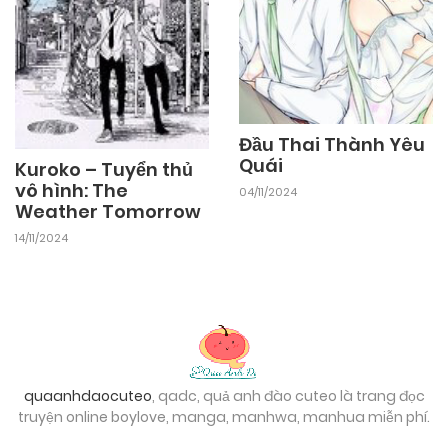
03/11/2024
Chapter 2
03/11/2024
Chapter 1
Đầu Thai Thành Yêu
Quái
Kuroko – Tuyển thủ
vô hình: The
04/11/2024
Weather Tomorrow
14/11/2024
quaanhdaocuteo
, qadc, quả anh đào cuteo là trang đọc
truyện online boylove, manga, manhwa, manhua miễn phí.