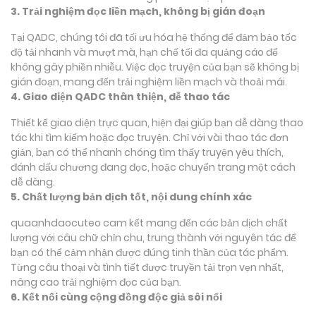
3. Trải nghiệm đọc liền mạch, không bị gián đoạn
Tại QADC, chúng tôi đã tối ưu hóa hệ thống để đảm bảo tốc
độ tải nhanh và mượt mà, hạn chế tối đa quảng cáo để
không gây phiền nhiễu. Việc đọc truyện của bạn sẽ không bị
gián đoạn, mang đến trải nghiệm liền mạch và thoải mái.
4. Giao diện QADC thân thiện, dễ thao tác
Thiết kế giao diện trực quan, hiện đại giúp bạn dễ dàng thao
tác khi tìm kiếm hoặc đọc truyện. Chỉ với vài thao tác đơn
giản, bạn có thể nhanh chóng tìm thấy truyện yêu thích,
đánh dấu chương đang đọc, hoặc chuyển trang một cách
dễ dàng.
5. Chất lượng bản dịch tốt, nội dung chính xác
quaanhdaocuteo cam kết mang đến các bản dịch chất
lượng với câu chữ chỉn chu, trung thành với nguyên tác để
bạn có thể cảm nhận được đúng tinh thần của tác phẩm.
Từng câu thoại và tình tiết được truyền tải trọn vẹn nhất,
nâng cao trải nghiệm đọc của bạn.
6. Kết nối cùng cộng đồng độc giả sôi nổi