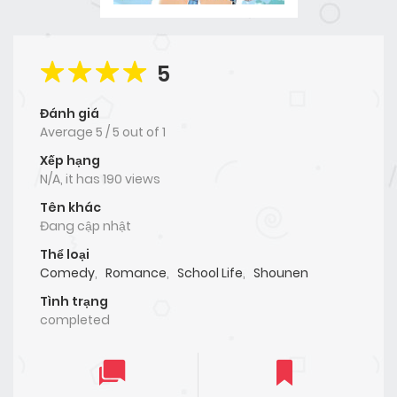
5
Đánh giá
Average
5
/
5
out of
1
Xếp hạng
N/A, it has 190 views
Tên khác
Đang cập nhật
Thể loại
Comedy
,
Romance
,
School Life
,
Shounen
Tình trạng
completed