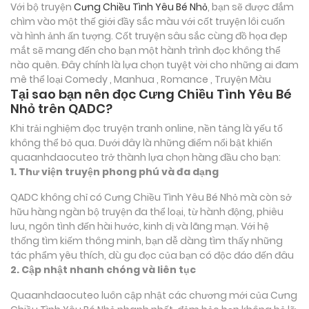
Với bộ truyện
Cưng Chiều Tình Yêu Bé Nhỏ
, bạn sẽ được đắm
chìm vào một thế giới đầy sắc màu với cốt truyện lôi cuốn
và hình ảnh ấn tượng. Cốt truyện sâu sắc cùng đồ họa đẹp
mắt sẽ mang đến cho bạn một hành trình đọc không thể
nào quên. Đây chính là lựa chọn tuyệt vời cho những ai đam
mê thể loại
Comedy , Manhua , Romance , Truyện Màu
Tại sao bạn nên đọc Cưng Chiều Tình Yêu Bé
Nhỏ trên QADC?
Khi trải nghiệm đọc truyện tranh online, nền tảng là yếu tố
không thể bỏ qua. Dưới đây là những điểm nổi bật khiến
quaanhdaocuteo trở thành lựa chọn hàng đầu cho bạn:
1. Thư viện truyện phong phú và đa dạng
QADC không chỉ có Cưng Chiều Tình Yêu Bé Nhỏ mà còn sở
hữu hàng ngàn bộ truyện đa thể loại, từ hành động, phiêu
lưu, ngôn tình đến hài hước, kinh dị và lãng mạn. Với hệ
thống tìm kiếm thông minh, bạn dễ dàng tìm thấy những
tác phẩm yêu thích, dù gu đọc của bạn có độc đáo đến đâu
2. Cập nhật nhanh chóng và liên tục
Quaanhdaocuteo luôn cập nhật các chương mới của Cưng