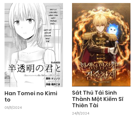
Sát Thủ Tái Sinh
Han Tomei no Kimi
Thành Một Kiếm Sĩ
to
Thiên Tài
05/11/2024
24/11/2024