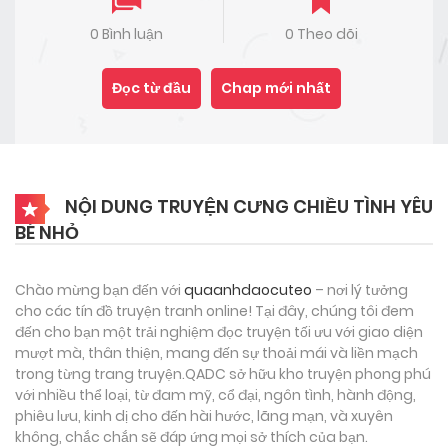
0 Bình luận
0 Theo dõi
Đọc từ đầu
Chap mới nhất
NỘI DUNG TRUYỆN CƯNG CHIỀU TÌNH YÊU
BÉ NHỎ
Chào mừng bạn đến với
quaanhdaocuteo
– nơi lý tưởng
cho các tín đồ truyện tranh online! Tại đây, chúng tôi đem
đến cho bạn một trải nghiệm đọc truyện tối ưu với giao diện
mượt mà, thân thiện, mang đến sự thoải mái và liền mạch
trong từng trang truyện.QADC sở hữu kho truyện phong phú
với nhiều thể loại, từ đam mỹ, cổ đại, ngôn tình, hành động,
phiêu lưu, kinh dị cho đến hài hước, lãng mạn, và xuyên
không, chắc chắn sẽ đáp ứng mọi sở thích của bạn.