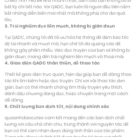
Chiều Tình Yêu Bé Nhỏ nhanh nhất, đảm bảo bạn không bỏ lỡ
bất kỳ chi tiết nào. Với QADC, bạn luôn là người đầu tiên nắm
bắt những diễn biến mới nhất mà không phải chờ đợi quá
lâu.
3. Trải nghiệm đọc liền mạch, không bị gián đoạn
Tại QADC, chúng tôi đã tối ưu hóa hệ thống để đảm bảo tốc
độ tải nhanh và mượt mà, hạn chế tối đa quảng cáo để
không gây phiền nhiễu. Việc đọc truyện của bạn sẽ không bị
gián đoạn, mang đến trải nghiệm liền mạch và thoải mái.
4. Giao diện QADC thân thiện, dễ thao tác
Thiết kế giao diện trực quan, hiện đại giúp bạn dễ dàng thao
tác khi tìm kiếm hoặc đọc truyện. Chỉ với vài thao tác đơn
giản, bạn có thể nhanh chóng tìm thấy truyện yêu thích,
đánh dấu chương đang đọc, hoặc chuyển trang một cách
dễ dàng.
5. Chất lượng bản dịch tốt, nội dung chính xác
quaanhdaocuteo cam kết mang đến các bản dịch chất
lượng với câu chữ chỉn chu, trung thành với nguyên tác để
bạn có thể cảm nhận được đúng tinh thần của tác phẩm.
Từng câu thoại và tình tiết được truyền tải trọn vẹn nhất,