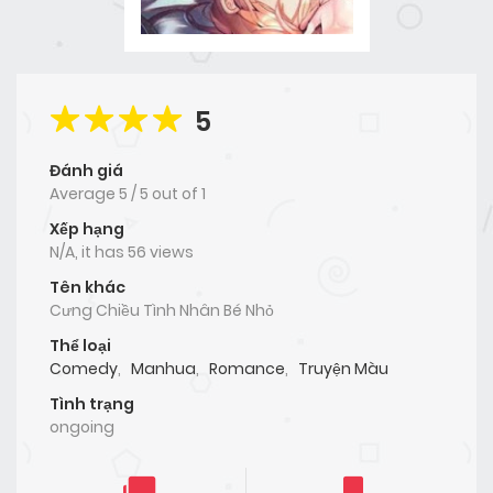
5
Đánh giá
Average
5
/
5
out of
1
Xếp hạng
N/A, it has 56 views
Tên khác
Cưng Chiều Tình Nhân Bé Nhỏ
Thể loại
Comedy
,
Manhua
,
Romance
,
Truyện Màu
Tình trạng
ongoing