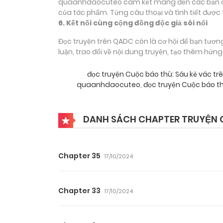
quaanhdaocuteo cam kết mang đến các bản dịch
của tác phẩm. Từng câu thoại và tình tiết được 
6. Kết nối cùng cộng đồng độc giả sôi nổi
Đọc truyện trên QADC còn là cơ hội để bạn tươn
luận, trao đổi về nội dung truyện, tạo thêm hứn
đọc truyện Cuộc báo thù: Sáu kẻ vác t
quaanhdaocuteo
,
đọc truyện Cuộc báo th
DANH SÁCH CHAPTER TRUYỆN C
Chapter 35
17/10/2024
Chapter 33
17/10/2024