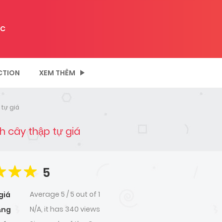
C
CTION
XEM THÊM
 tự giá
h cây thập tự giá
5
Average
5
/
5
out of
1
giá
N/A, it has 340 views
ạng