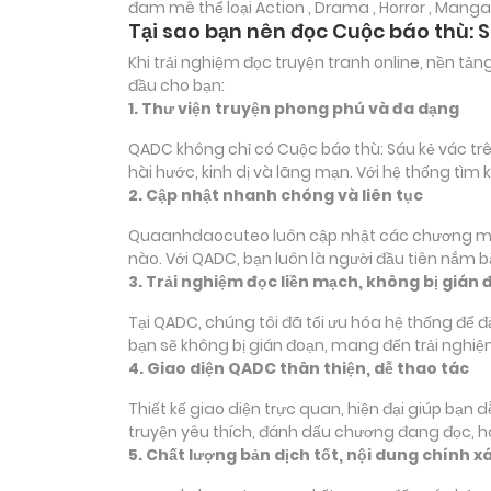
đam mê thể loại
Action , Drama , Horror , Manga
Tại sao bạn nên đọc Cuộc báo thù: 
Khi trải nghiệm đọc truyện tranh online, nền t
đầu cho bạn:
1. Thư viện truyện phong phú và đa dạng
QADC không chỉ có Cuộc báo thù: Sáu kẻ vác trê
hài hước, kinh dị và lãng mạn. Với hệ thống tì
2. Cập nhật nhanh chóng và liên tục
Quaanhdaocuteo luôn cập nhật các chương mới c
nào. Với QADC, bạn luôn là người đầu tiên nắm 
3. Trải nghiệm đọc liền mạch, không bị gián 
Tại QADC, chúng tôi đã tối ưu hóa hệ thống để 
bạn sẽ không bị gián đoạn, mang đến trải nghiệ
4. Giao diện QADC thân thiện, dễ thao tác
Thiết kế giao diện trực quan, hiện đại giúp bạn
truyện yêu thích, đánh dấu chương đang đọc, 
5. Chất lượng bản dịch tốt, nội dung chính x