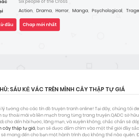
Six people of the Cross
hác
Action
,
Drama
,
Horror
,
Manga
,
Psychological
,
Trag
ại
từ đầu
Chap mới nhất
Ù: SÁU KẺ VÁC TRÊN MÌNH CÂY THẬP TỰ GIÁ
i lý tưởng cho các tín đồ truyện tranh online! Tại đây, chúng tôi 
 sự thoải mái và liền mạch trong từng trang truyện.QADC sở hữu 
nh dị cho đến hài hước, lãng mạn, và xuyên không, chắc chắn sẽ đá
h cây thập tự giá
, bạn sẽ được đắm chìm vào một thế giới đầy sắc
 sẽ mang đến cho bạn một hành trình đọc không thể nào quên. Đâ