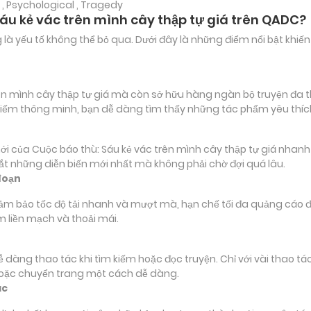
 , Psychological , Tragedy
Sáu kẻ vác trên mình cây thập tự giá trên QADC?
ảng là yếu tố không thể bỏ qua. Dưới đây là những điểm nổi bật k
n mình cây thập tự giá mà còn sở hữu hàng ngàn bộ truyện đa thể
m kiếm thông minh, bạn dễ dàng tìm thấy những tác phẩm yêu thí
ủa Cuộc báo thù: Sáu kẻ vác trên mình cây thập tự giá nhanh nh
bắt những diễn biến mới nhất mà không phải chờ đợi quá lâu.
đoạn
đảm bảo tốc độ tải nhanh và mượt mà, hạn chế tối đa quảng cáo đ
m liền mạch và thoải mái.
 dễ dàng thao tác khi tìm kiếm hoặc đọc truyện. Chỉ với vài thao 
hoặc chuyển trang một cách dễ dàng.
ác