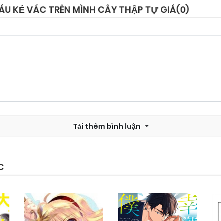
ÁU KẺ VÁC TRÊN MÌNH CÂY THẬP TỰ GIÁ(
0
)
Chapter 16
17/10/2024
Chapter 14
17/10/2024
Chapter 12
17/10/2024
Tải thêm bình luận
Chapter 10
17/10/2024
Chapter 8
17/10/2024
C
Chapter 6
17/10/2024