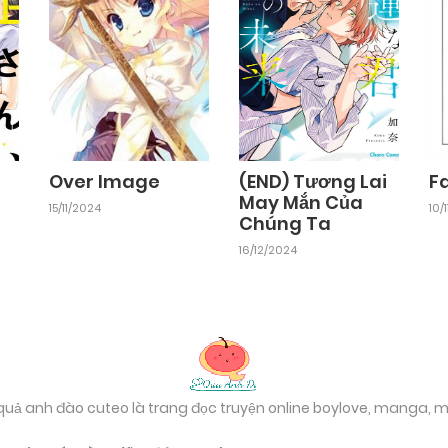
Chapter 4
17/10/2024
Chapter 2
17/10/2024
Over Image
(END) Tương Lai
F
May Mắn Của
15/11/2024
10/
Chúng Ta
16/12/2024
 quả anh đào cuteo là trang đọc truyện online boylove, manga,