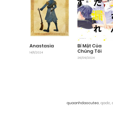
Chapter 5
17/10/2024
Chapter 3
17/10/2024
Chapter 1
17/10/2024
Anastasia
Bí Mật Của
Chúng Tôi
14/11/2024
26/09/2024
quaanhdaocuteo
, qadc,