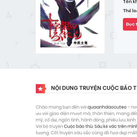
Tên k
Thể lo
Đọc 
NỘI DUNG TRUYỆN CUỘC BÁO TH
Chào mừng bạn đến với
quaanhdaocuteo
– nơ
ưu với giao diện mượt mà, thân thiện, mang đến
mỹ, cổ đại, ngôn tình, hành động, phiêu lưu, ki
Với bộ truyện
Cuộc báo thù: Sáu kẻ vác trên mìn
tượng. Cốt truyện sâu sắc cùng đồ họa đẹp mắt