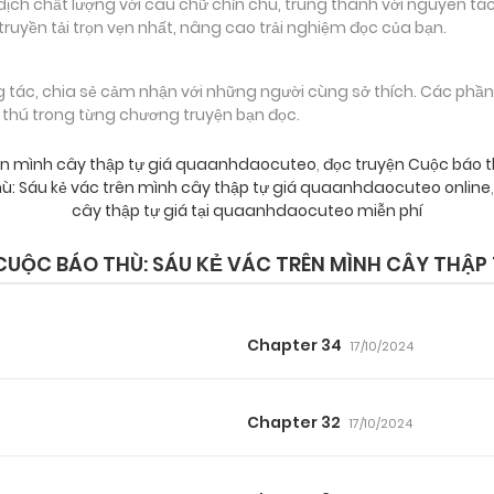
 chất lượng với câu chữ chỉn chu, trung thành với nguyên tác
truyền tải trọn vẹn nhất, nâng cao trải nghiệm đọc của bạn.
g tác, chia sẻ cảm nhận với những người cùng sở thích. Các phầ
g thú trong từng chương truyện bạn đọc.
rên mình cây thập tự giá quaanhdaocuteo
,
đọc truyện Cuộc báo th
ù: Sáu kẻ vác trên mình cây thập tự giá quaanhdaocuteo online
,
cây thập tự giá tại quaanhdaocuteo miễn phí
UỘC BÁO THÙ: SÁU KẺ VÁC TRÊN MÌNH CÂY THẬP 
Chapter 34
17/10/2024
Chapter 32
17/10/2024