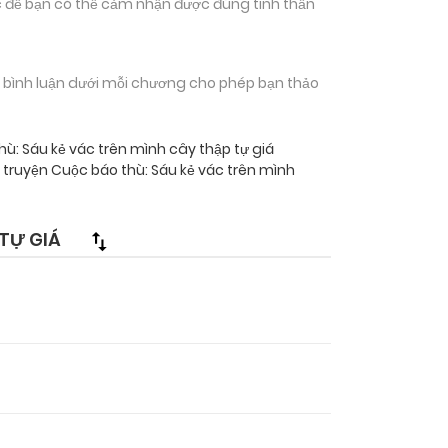
 để bạn có thể cảm nhận được đúng tinh thần
n bình luận dưới mỗi chương cho phép bạn thảo
ù: Sáu kẻ vác trên mình cây thập tự giá
truyện Cuộc báo thù: Sáu kẻ vác trên mình
TỰ GIÁ