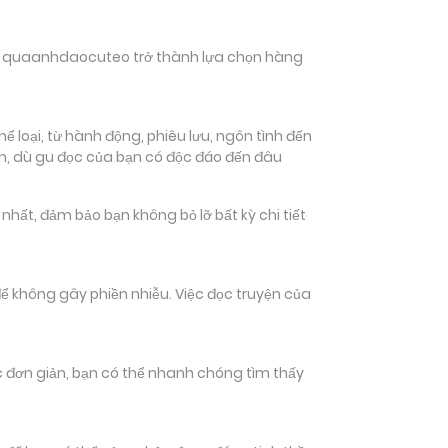
hiến quaanhdaocuteo trở thành lựa chọn hàng
 loại, từ hành động, phiêu lưu, ngôn tình đến
ch, dù gu đọc của bạn có độc đáo đến đâu
ất, đảm bảo bạn không bỏ lỡ bất kỳ chi tiết
ể không gây phiền nhiễu. Việc đọc truyện của
tác đơn giản, bạn có thể nhanh chóng tìm thấy