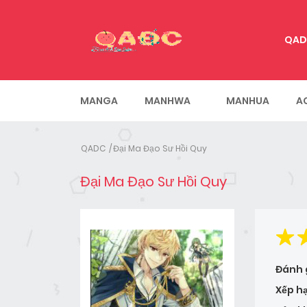
QAD
MANGA
MANHWA
MANHUA
A
QADC
Đại Ma Đạo Sư Hồi Quy
Đại Ma Đạo Sư Hồi Quy
Đánh 
Xếp h