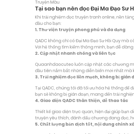
Truyện Màu
Tại sao bạn nên đọc Đại Ma Đạo Sư 
Khi trải nghiệm đọc truyện tranh online, nền t
đầu cho bạn:
1. Thư viện truyện phong phú và đa dạng
QADC không chỉ có Đại Ma Đạo Sư Hồi Quy mà còn 
Với hệ thống tìm kiếm thông minh, bạn dễ dàng
2. Cập nhật nhanh chóng và liên tục
Quaanhdaocuteo luôn cập nhật các chương mới c
đầu tiên nắm bắt những diễn biến mới nhất mà k
3. Trải nghiệm đọc liền mạch, không bị gián 
Tại QADC, chúng tôi đã tối ưu hóa hệ thống để 
bạn sẽ không bị gián đoạn, mang đến trải nghiệ
4. Giao diện QADC thân thiện, dễ thao tác
Thiết kế giao diện trực quan, hiện đại giúp bạn
truyện yêu thích, đánh dấu chương đang đọc, 
5. Chất lượng bản dịch tốt, nội dung chính x