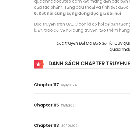
quaanhdaocuteo cam kết mang đến các bản dịch
của tác phẩm. Từng câu thoại và tình tiết được 
6. Kết nối cùng cộng đồng độc giả sôi nổi
Đọc truyện trên QADC còn là cơ hội để bạn tươn
luận, trao đổi về nội dung truyện, tạo thêm hứn
đọc truyện Đại Ma Đạo Sư Hồi Quy 
quaanhda
DANH SÁCH CHAPTER TRUYỆN Đ
Chapter 117
13/11/2024
Chapter 115
13/11/2024
Chapter 113
30/10/2024