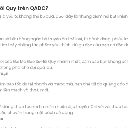
Hồi Quy trên QADC?
ảng là yếu tố không thể bỏ qua. Dưới đây là những điểm nổi bật k
sở hữu hàng ngàn bộ truyện đa thể loại, từ hành động, phiêu lưu
 tìm thấy những tác phẩm yêu thích, dù gu đọc của bạn có độc 
ủa Đại Ma Đạo Sư Hồi Quy nhanh nhất, đảm bảo bạn không bỏ lỡ bấ
hông phải chờ đợi quá lâu.
đoạn
đảm bảo tốc độ tải nhanh và mượt mà, hạn chế tối đa quảng cáo đ
m liền mạch và thoải mái.
 dễ dàng thao tác khi tìm kiếm hoặc đọc truyện. Chỉ với vài thao 
hoặc chuyển trang một cách dễ dàng.
ác