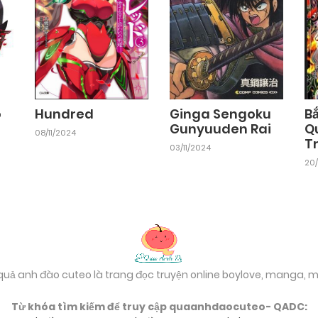
Chapter 84
24/09/2024
Chapter 82
24/09/2024
o
Hundred
Ginga Sengoku
B
Gunyuuden Rai
Q
08/11/2024
T
Chapter 80
03/11/2024
24/09/2024
20/
Chapter 78
24/09/2024
Chapter 76
24/09/2024
 quả anh đào cuteo là trang đọc truyện online boylove, manga,
Chapter 74
24/09/2024
Từ khóa tìm kiếm để truy cập quaanhdaocuteo- QADC: