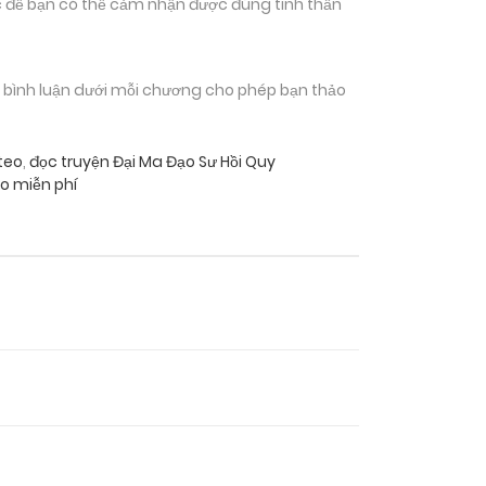
 để bạn có thể cảm nhận được đúng tinh thần
n bình luận dưới mỗi chương cho phép bạn thảo
teo
,
đọc truyện Đại Ma Đạo Sư Hồi Quy
o miễn phí