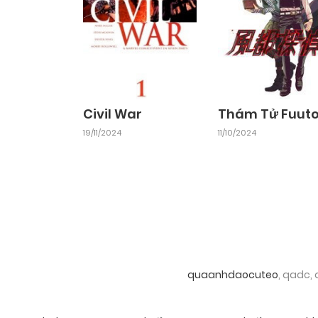
Chapter 85
24/09/2024
Chapter 83
24/09/2024
Civil War
Thám Tử Fuut
19/11/2024
11/10/2024
Chapter 81
24/09/2024
Chapter 79
24/09/2024
Chapter 77
24/09/2024
quaanhdaocuteo
, qadc,
Chapter 75
24/09/2024