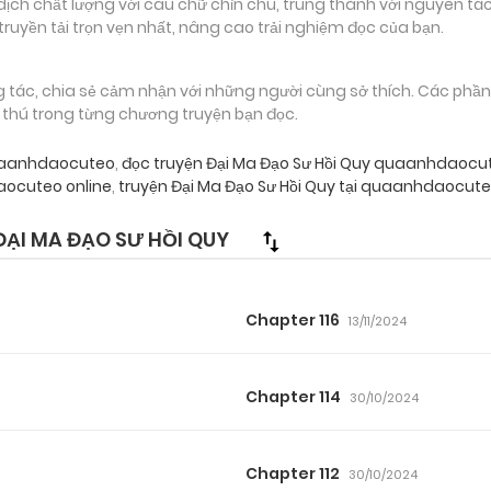
 chất lượng với câu chữ chỉn chu, trung thành với nguyên tác
truyền tải trọn vẹn nhất, nâng cao trải nghiệm đọc của bạn.
g tác, chia sẻ cảm nhận với những người cùng sở thích. Các phầ
g thú trong từng chương truyện bạn đọc.
quaanhdaocuteo
,
đọc truyện Đại Ma Đạo Sư Hồi Quy quaanhdaocu
ocuteo online
,
truyện Đại Ma Đạo Sư Hồi Quy tại quaanhdaocute
ẠI MA ĐẠO SƯ HỒI QUY
Chapter 116
13/11/2024
Chapter 114
30/10/2024
Chapter 112
30/10/2024