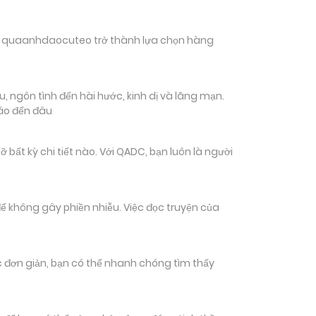
hiến quaanhdaocuteo trở thành lựa chọn hàng
, ngôn tình đến hài hước, kinh dị và lãng mạn.
đáo đến đâu
t kỳ chi tiết nào. Với QADC, bạn luôn là người
ể không gây phiền nhiễu. Việc đọc truyện của
tác đơn giản, bạn có thể nhanh chóng tìm thấy