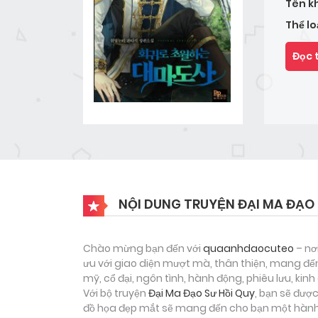
Tên k
Thể lo
Đọc 
NỘI DUNG TRUYỆN ĐẠI MA ĐẠO 
Chào mừng bạn đến với
quaanhdaocuteo
– nơ
ưu với giao diện mượt mà, thân thiện, mang đến
mỹ, cổ đại, ngôn tình, hành động, phiêu lưu, ki
Với bộ truyện
Đại Ma Đạo Sư Hồi Quy
, bạn sẽ đượ
đồ họa đẹp mắt sẽ mang đến cho bạn một hành t