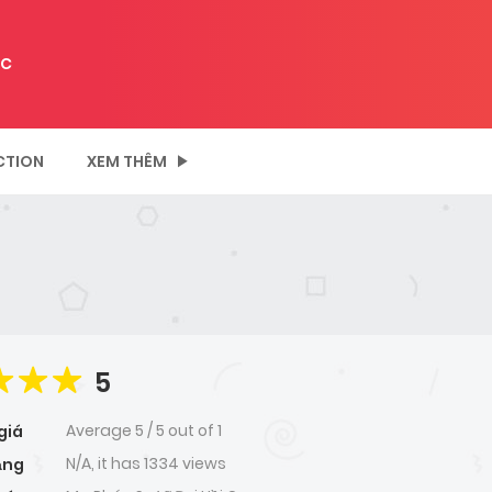
C
CTION
XEM THÊM
5
Average
5
/
5
out of
1
giá
N/A, it has 1334 views
ạng