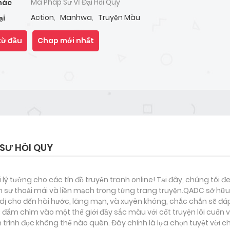
Ma Pháp Sư Vĩ Đại Hồi Quy
hác
Action
,
Manhwa
,
Truyện Màu
ại
từ đầu
Chap mới nhất
SƯ HỒI QUY
i lý tưởng cho các tín đồ truyện tranh online! Tại đây, chúng tôi 
 sự thoải mái và liền mạch trong từng trang truyện.QADC sở hữu 
nh dị cho đến hài hước, lãng mạn, và xuyên không, chắc chắn sẽ đá
c đắm chìm vào một thế giới đầy sắc màu với cốt truyện lôi cuốn 
rình đọc không thể nào quên. Đây chính là lựa chọn tuyệt vời c