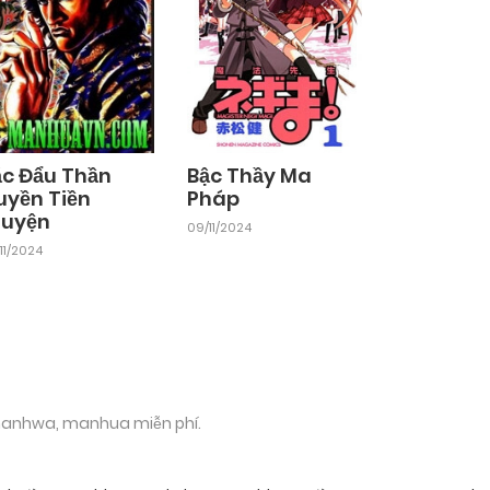
ắc Đẩu Thần
Bậc Thầy Ma
uyền Tiền
Pháp
ruyện
09/11/2024
11/2024
 manhwa, manhua miễn phí.