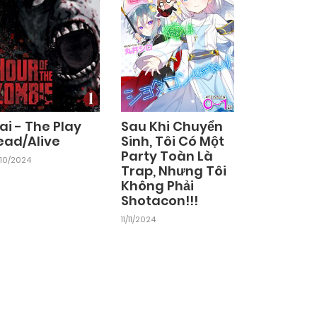
ai - The Play
Sau Khi Chuyển
ead/Alive
Sinh, Tôi Có Một
Party Toàn Là
10/2024
Trap, Nhưng Tôi
Không Phải
Shotacon!!!
11/11/2024