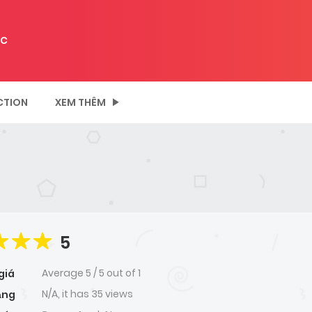
C
CTION
XEM THÊM
5
Average
5
/
5
out of
1
giá
N/A, it has 35 views
ạng