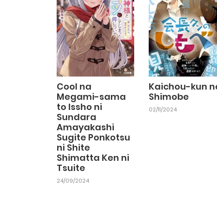
Cool na
Kaichou-kun n
Megami-sama
Shimobe
to Issho ni
02/11/2024
Sundara
Amayakashi
Sugite Ponkotsu
ni Shite
Shimatta Ken ni
Tsuite
24/09/2024