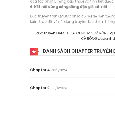
của tác phẩm. Từng câu thoại và tình tiết được 
6. Kết nối cùng cộng đồng độc giả sôi nổi
Đọc truyện trên QADC còn là cơ hội để bạn tươn
luận, trao đổi về nội dung truyện, tạo thêm hứn
đọc truyện ĐÀM THOẠI CÙNG MA CÀ RỒNG 
CÀ RỒNG quaanhda
DANH SÁCH CHAPTER TRUYỆN 
Chapter 4
03/11/2024
Chapter 2
03/11/2024