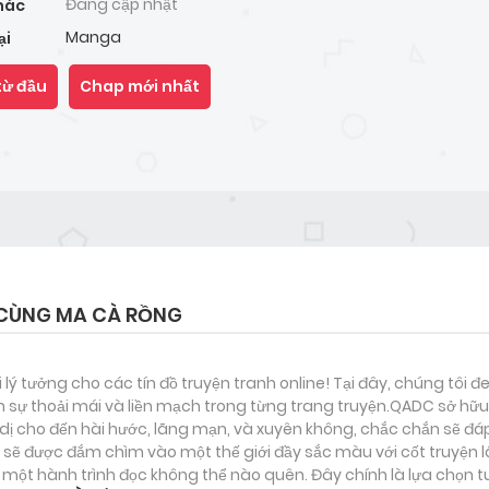
Đang cập nhật
hác
Manga
ại
từ đầu
Chap mới nhất
 CÙNG MA CÀ RỒNG
i lý tưởng cho các tín đồ truyện tranh online! Tại đây, chúng tôi 
 sự thoải mái và liền mạch trong từng trang truyện.QADC sở hữu 
nh dị cho đến hài hước, lãng mạn, và xuyên không, chắc chắn sẽ đá
n sẽ được đắm chìm vào một thế giới đầy sắc màu với cốt truyện l
ột hành trình đọc không thể nào quên. Đây chính là lựa chọn t