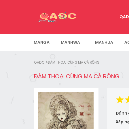
QAD
MANGA
MANHWA
MANHUA
A
QADC
ĐÀM THOẠI CÙNG MA CÀ RỒNG
ĐÀM THOẠI CÙNG MA CÀ RỒNG
Đánh 
Xếp h