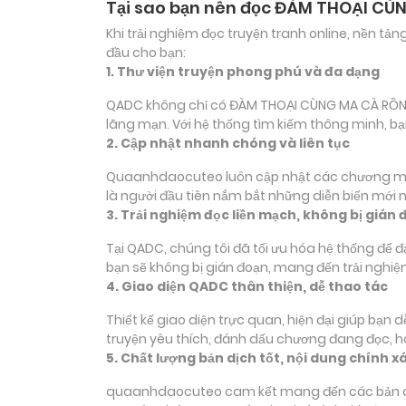
Tại sao bạn nên đọc ĐÀM THOẠI CÙ
Khi trải nghiệm đọc truyện tranh online, nền t
đầu cho bạn:
1. Thư viện truyện phong phú và đa dạng
QADC không chỉ có ĐÀM THOẠI CÙNG MA CÀ RỒNG m
lãng mạn. Với hệ thống tìm kiếm thông minh, b
2. Cập nhật nhanh chóng và liên tục
Quaanhdaocuteo luôn cập nhật các chương mới 
là người đầu tiên nắm bắt những diễn biến mới 
3. Trải nghiệm đọc liền mạch, không bị gián 
Tại QADC, chúng tôi đã tối ưu hóa hệ thống để 
bạn sẽ không bị gián đoạn, mang đến trải nghiệ
4. Giao diện QADC thân thiện, dễ thao tác
Thiết kế giao diện trực quan, hiện đại giúp bạn
truyện yêu thích, đánh dấu chương đang đọc, 
5. Chất lượng bản dịch tốt, nội dung chính x
quaanhdaocuteo cam kết mang đến các bản dịch