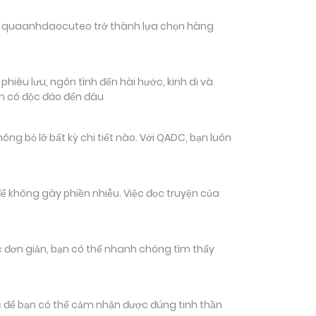
hiến quaanhdaocuteo trở thành lựa chọn hàng
êu lưu, ngôn tình đến hài hước, kinh dị và
ạn có độc đáo đến đâu
bỏ lỡ bất kỳ chi tiết nào. Với QADC, bạn luôn
ể không gây phiền nhiễu. Việc đọc truyện của
tác đơn giản, bạn có thể nhanh chóng tìm thấy
 để bạn có thể cảm nhận được đúng tinh thần