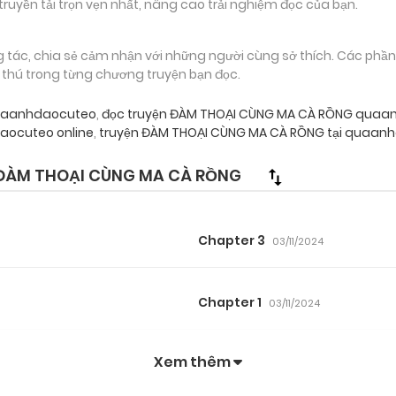
truyền tải trọn vẹn nhất, nâng cao trải nghiệm đọc của bạn.
g tác, chia sẻ cảm nhận với những người cùng sở thích. Các phầ
g thú trong từng chương truyện bạn đọc.
quaanhdaocuteo
,
đọc truyện ĐÀM THOẠI CÙNG MA CÀ RỒNG quaa
ocuteo online
,
truyện ĐÀM THOẠI CÙNG MA CÀ RỒNG tại quaanh
ĐÀM THOẠI CÙNG MA CÀ RỒNG
Chapter 3
03/11/2024
Chapter 1
03/11/2024
Xem thêm