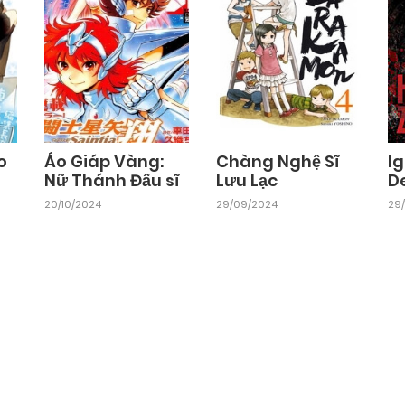
o
Áo Giáp Vàng:
Chàng Nghệ Sĩ
Ig
Nữ Thánh Đấu sĩ
Lưu Lạc
D
20/10/2024
29/09/2024
29/