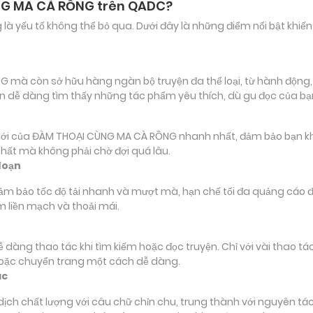
NG MA CÀ RỒNG trên QADC?
ảng là yếu tố không thể bỏ qua. Dưới đây là những điểm nổi bật k
à còn sở hữu hàng ngàn bộ truyện đa thể loại, từ hành động, phi
ạn dễ dàng tìm thấy những tác phẩm yêu thích, dù gu đọc của b
của ĐÀM THOẠI CÙNG MA CÀ RỒNG nhanh nhất, đảm bảo bạn không 
nhất mà không phải chờ đợi quá lâu.
đoạn
đảm bảo tốc độ tải nhanh và mượt mà, hạn chế tối đa quảng cáo đ
m liền mạch và thoải mái.
 dễ dàng thao tác khi tìm kiếm hoặc đọc truyện. Chỉ với vài thao 
hoặc chuyển trang một cách dễ dàng.
ác
 chất lượng với câu chữ chỉn chu, trung thành với nguyên tác