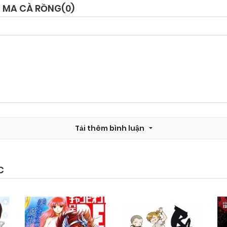
G MA CÀ RỒNG(
0
)
Tải thêm bình luận
C