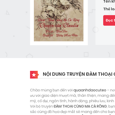
Tên k
Thể lo
Đọc 
NỘI DUNG TRUYỆN ĐÀM THOẠI
Chào mừng bạn đến với
quaanhdaocuteo
– nơ
ưu với giao diện mượt mà, thân thiện, mang đến
mỹ, cổ đại, ngôn tình, hành động, phiêu lưu, ki
Với bộ truyện
ĐÀM THOẠI CÙNG MA CÀ RỒNG
, bạ
sắc cùng đồ họa đẹp mắt sẽ mang đến cho bạn m