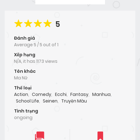
5
Đánh giá
Average
5
/
5
out of
1
Xếp hạng
N/A, it has 1173 views
Tên khác
Ma Nữ
Thể loại
Action
,
Comedy
,
Ecchi
,
Fantasy
,
Manhua
,
School Life
,
Seinen
,
Truyện Màu
Tình trạng
ongoing