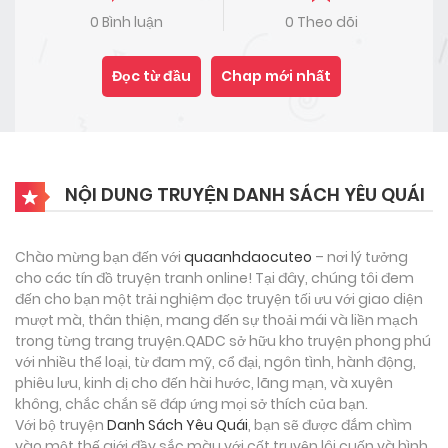
0 Bình luận
0 Theo dõi
Đọc từ đầu
Chap mới nhất
NỘI DUNG TRUYỆN DANH SÁCH YÊU QUÁI
Chào mừng bạn đến với
quaanhdaocuteo
– nơi lý tưởng
cho các tín đồ truyện tranh online! Tại đây, chúng tôi đem
đến cho bạn một trải nghiệm đọc truyện tối ưu với giao diện
mượt mà, thân thiện, mang đến sự thoải mái và liền mạch
trong từng trang truyện.QADC sở hữu kho truyện phong phú
với nhiều thể loại, từ đam mỹ, cổ đại, ngôn tình, hành động,
phiêu lưu, kinh dị cho đến hài hước, lãng mạn, và xuyên
không, chắc chắn sẽ đáp ứng mọi sở thích của bạn.
Với bộ truyện
Danh Sách Yêu Quái
, bạn sẽ được đắm chìm
vào một thế giới đầy sắc màu với cốt truyện lôi cuốn và hình