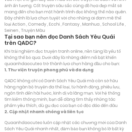
ảnh ấn tượng. Cốt truyện sâu sắc cùng đồ họa đẹp mắt sẽ
mang đến cho bạn một hành trình đọc không thể nào quên.
Đây chính là lựa chọn tuyệt vời cho những ai đam mê thể
loại
Action , Comedy , Ecchi , Fantasy , Manhua , School Life ,
Seinen , Truyện Màu
Tại sao bạn nên đọc Danh Sách Yêu Quái
trên QADC?
Khi trải nghiệm đọc truyện tranh online, nền tảng là yếu tố
không thể bỏ qua. Dưới đây là những điểm nổi bật khiến
quaanhdaocuteo trở thành lựa chọn hàng đầu cho bạn:
1. Thư viện truyện phong phú và đa dạng
QADC không chỉ có Danh Sách Yêu Quái mà còn sở hữu
hàng ngàn bộ truyện đa thể loại, từ hành động, phiêu lưu,
ngôn tình đến hài hước, kinh dị và lãng mạn. Với hệ thống
tìm kiếm thông minh, bạn dễ dàng tìm thấy những tác
phẩm yêu thích, dù gu đọc của bạn có độc đáo đến đâu
2. Cập nhật nhanh chóng và liên tục
Quaanhdaocuteo luôn cập nhật các chương mới của Danh
Sách Yêu Quái nhanh nhất, đảm bảo bạn không bỏ lỡ bất kỳ