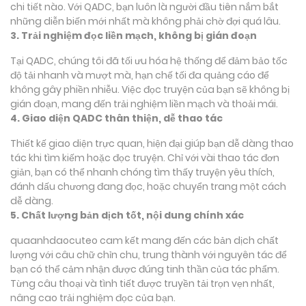
chi tiết nào. Với QADC, bạn luôn là người đầu tiên nắm bắt
những diễn biến mới nhất mà không phải chờ đợi quá lâu.
3. Trải nghiệm đọc liền mạch, không bị gián đoạn
Tại QADC, chúng tôi đã tối ưu hóa hệ thống để đảm bảo tốc
độ tải nhanh và mượt mà, hạn chế tối đa quảng cáo để
không gây phiền nhiễu. Việc đọc truyện của bạn sẽ không bị
gián đoạn, mang đến trải nghiệm liền mạch và thoải mái.
4. Giao diện QADC thân thiện, dễ thao tác
Thiết kế giao diện trực quan, hiện đại giúp bạn dễ dàng thao
tác khi tìm kiếm hoặc đọc truyện. Chỉ với vài thao tác đơn
giản, bạn có thể nhanh chóng tìm thấy truyện yêu thích,
đánh dấu chương đang đọc, hoặc chuyển trang một cách
dễ dàng.
5. Chất lượng bản dịch tốt, nội dung chính xác
quaanhdaocuteo cam kết mang đến các bản dịch chất
lượng với câu chữ chỉn chu, trung thành với nguyên tác để
bạn có thể cảm nhận được đúng tinh thần của tác phẩm.
Từng câu thoại và tình tiết được truyền tải trọn vẹn nhất,
nâng cao trải nghiệm đọc của bạn.