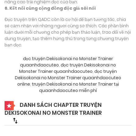
nâng cao trải nghiệm đọc của bạn.
6. Kết nối cùng cộng đồng độc giả sôi nổi
Đọc truyện trên QADC còn là cơ hội để bạn tương tác, chia
sẻ cảm nhận với những người cùng sở thích. Các phần bình
luận dưới mỗi chương cho phép bạn thảo luận, trao đổi về nội
dung truyện, tạo thêm hứng thú trong từng chương truyện
bạn đọc.
đọc truyện Dekisokonai no Monster Trainer
quaanhdaocuteo
,
đọc truyện Dekisokonai no
Monster Trainer quaanhdaocuteo
,
đọc truyện
Dekisokonai no Monster Trainer quaanhdaocuteo
online
,
truyện Dekisokonai no Monster Trainer tại
quaanhdaocuteo miễn phí
DANH SÁCH CHAPTER TRUYỆN
DEKISOKONAI NO MONSTER TRAINER