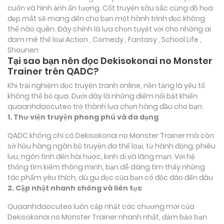
cuốn và hình ảnh ấn tượng. Cốt truyện sâu sắc cùng đồ họa
đẹp mắt sẽ mang đến cho bạn một hành trình đọc không
thể nào quên. Đây chính là lựa chọn tuyệt vời cho những ai
đam mê thể loại
Action , Comedy , Fantasy , School Life ,
Shounen
Tại sao bạn nên đọc Dekisokonai no Monster
Trainer trên QADC?
Khi trải nghiệm đọc truyện tranh online, nền tảng là yếu tố
không thể bỏ qua. Dưới đây là những điểm nổi bật khiến
quaanhdaocuteo trở thành lựa chọn hàng đầu cho bạn:
1. Thư viện truyện phong phú và đa dạng
QADC không chỉ có Dekisokonai no Monster Trainer mà còn
sở hữu hàng ngàn bộ truyện đa thể loại, từ hành động, phiêu
lưu, ngôn tình đến hài hước, kinh dị và lãng mạn. Với hệ
thống tìm kiếm thông minh, bạn dễ dàng tìm thấy những
tác phẩm yêu thích, dù gu đọc của bạn có độc đáo đến đâu
2. Cập nhật nhanh chóng và liên tục
Quaanhdaocuteo luôn cập nhật các chương mới của
Dekisokonai no Monster Trainer nhanh nhất, đảm bảo bạn