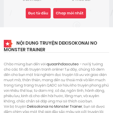
Đọc từ đầu
Chap mới nhất
NỘI DUNG TRUYỆN DEKISOKONAI NO
MONSTER TRAINER
Chào mừng bạn đến với
quaanhdaocuteo
– nơi lý tưởng
cho các tín đồ truyện tranh online! Tại đây, chúng tôi đem
đến cho bạn một trải nghiệm đọc truyện tối ưu với giao diện
mượt mà, thân thiện, mang đến sự thoải mái và liền mạch
trong từng trang truyện.QADC sở hữu kho truyện phong phú
với nhiều thể loại, từ đam mỹ, cổ đại, ngôn tình, hành động,
phiêu lưu, kinh dị cho đến hài hước, lãng mạn, và xuyên
không, chắc chắn sẽ đáp ứng mọi sở thích của bạn.
Với bộ truyện
Dekisokonai no Monster Trainer
, bạn sẽ được
đắm chìm vào một thế giới đầy sắc màu với cốt truyện lôi