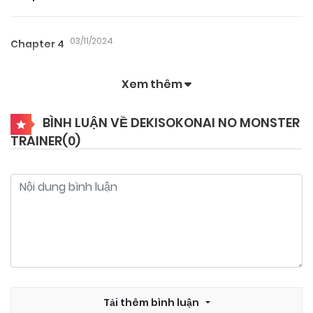
03/11/2024
Chapter 4
Xem thêm
03/11/2024
Chapter 3
BÌNH LUẬN VỀ DEKISOKONAI NO MONSTER
TRAINER(
0
)
03/11/2024
Chapter 2.2
03/11/2024
Chapter 2
03/11/2024
Chapter 1
Tải thêm bình luận