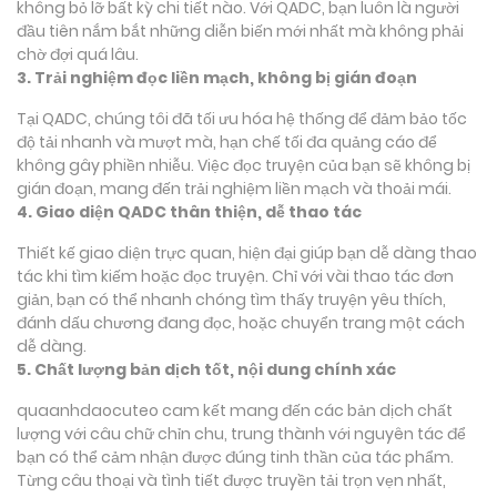
không bỏ lỡ bất kỳ chi tiết nào. Với QADC, bạn luôn là người
đầu tiên nắm bắt những diễn biến mới nhất mà không phải
chờ đợi quá lâu.
3. Trải nghiệm đọc liền mạch, không bị gián đoạn
Tại QADC, chúng tôi đã tối ưu hóa hệ thống để đảm bảo tốc
độ tải nhanh và mượt mà, hạn chế tối đa quảng cáo để
không gây phiền nhiễu. Việc đọc truyện của bạn sẽ không bị
gián đoạn, mang đến trải nghiệm liền mạch và thoải mái.
4. Giao diện QADC thân thiện, dễ thao tác
Thiết kế giao diện trực quan, hiện đại giúp bạn dễ dàng thao
tác khi tìm kiếm hoặc đọc truyện. Chỉ với vài thao tác đơn
giản, bạn có thể nhanh chóng tìm thấy truyện yêu thích,
đánh dấu chương đang đọc, hoặc chuyển trang một cách
dễ dàng.
5. Chất lượng bản dịch tốt, nội dung chính xác
quaanhdaocuteo cam kết mang đến các bản dịch chất
lượng với câu chữ chỉn chu, trung thành với nguyên tác để
bạn có thể cảm nhận được đúng tinh thần của tác phẩm.
Từng câu thoại và tình tiết được truyền tải trọn vẹn nhất,