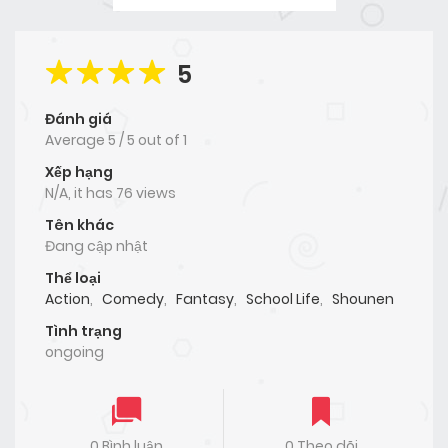
5
Đánh giá
Average
5
/
5
out of
1
Xếp hạng
N/A, it has 76 views
Tên khác
Đang cập nhật
Thể loại
Action
,
Comedy
,
Fantasy
,
School Life
,
Shounen
Tình trạng
ongoing
0 Bình luận
0 Theo dõi