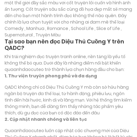
một thế giới đầy sắc màu với cốt truyện lôi cuốn và hình ảnh
ấn tượng. Cốt truyện sâu sắc cùng đồ họa đẹp mắt sẽ mang
đến cho bạn một hành trình đọc không thể nào quên. Đây
chính là lựa chọn tuyệt vời cho những ai đam mê thể loại
Comedy , Manhua , Romance , School Life , Slice of Life ,
Supernatural , Truyện Màu
Tại sao bạn nên đọc Diệu Thủ Cuồng Y trên
QADC?
Khi trải nghiệm đọc truyện tranh online, nền tảng là yếu tố
không thể bỏ qua. Dưới đây là những điểm nổi bật khiến
quaanhdaocuteo trở thành lựa chọn hàng đầu cho bạn:
1. Thư viện truyện phong phú và đa dạng
QADC không chỉ có Diệu Thủ Cuồng Y mà còn sở hữu hàng
ngàn bộ truyện đa thể loại, từ hành động, phiêu lưu, ngôn
tình đến hài hước, kinh dị và lãng mạn. Với hệ thống tìm kiếm
thông minh, bạn dễ dàng tìm thấy những tác phẩm yêu
thích, dù gu đọc của bạn có độc đáo đến đâu
2. Cập nhật nhanh chóng và liên tục
Quaanhdaocuteo luôn cập nhật các chương mới của Diệu
Thủ Cuồng Y nhanh nhất, đảm bảo bạn không bỏ lỡ bất kỳ chi