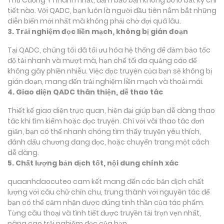
tiết nào. Với QADC, bạn luôn là người đầu tiên nắm bắt những
diễn biến mới nhất mà không phải chờ đợi quá lâu.
3. Trải nghiệm đọc liền mạch, không bị gián đoạn
Tại QADC, chúng tôi đã tối ưu hóa hệ thống để đảm bảo tốc
độ tải nhanh và mượt mà, hạn chế tối đa quảng cáo để
không gây phiền nhiễu. Việc đọc truyện của bạn sẽ không bị
gián đoạn, mang đến trải nghiệm liền mạch và thoải mái.
4. Giao diện QADC thân thiện, dễ thao tác
Thiết kế giao diện trực quan, hiện đại giúp bạn dễ dàng thao
tác khi tìm kiếm hoặc đọc truyện. Chỉ với vài thao tác đơn
giản, bạn có thể nhanh chóng tìm thấy truyện yêu thích,
đánh dấu chương đang đọc, hoặc chuyển trang một cách
dễ dàng.
5. Chất lượng bản dịch tốt, nội dung chính xác
quaanhdaocuteo cam kết mang đến các bản dịch chất
lượng với câu chữ chỉn chu, trung thành với nguyên tác để
bạn có thể cảm nhận được đúng tinh thần của tác phẩm.
Từng câu thoại và tình tiết được truyền tải trọn vẹn nhất,
nâng cao trải nghiệm đọc của bạn.