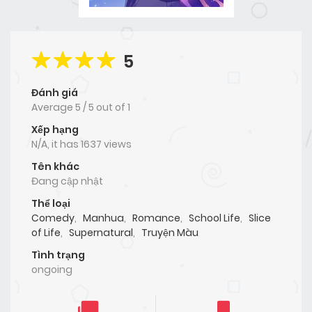
5
Đánh giá
Average
5
/
5
out of
1
Xếp hạng
N/A, it has 1637 views
Tên khác
Đang cập nhật
Thể loại
Comedy
,
Manhua
,
Romance
,
School Life
,
Slice
of Life
,
Supernatural
,
Truyện Màu
Tình trạng
ongoing