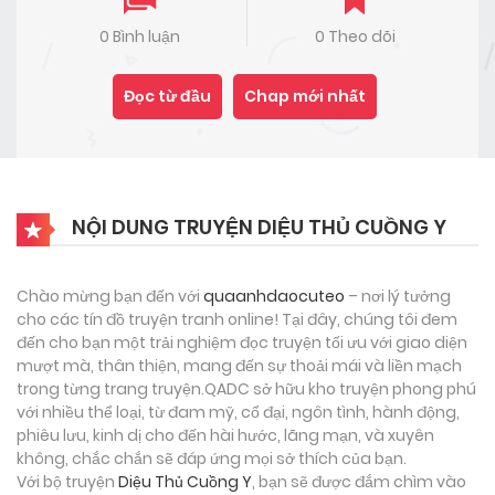
0 Bình luận
0 Theo dõi
Đọc từ đầu
Chap mới nhất
NỘI DUNG TRUYỆN DIỆU THỦ CUỒNG Y
Chào mừng bạn đến với
quaanhdaocuteo
– nơi lý tưởng
cho các tín đồ truyện tranh online! Tại đây, chúng tôi đem
đến cho bạn một trải nghiệm đọc truyện tối ưu với giao diện
mượt mà, thân thiện, mang đến sự thoải mái và liền mạch
trong từng trang truyện.QADC sở hữu kho truyện phong phú
với nhiều thể loại, từ đam mỹ, cổ đại, ngôn tình, hành động,
phiêu lưu, kinh dị cho đến hài hước, lãng mạn, và xuyên
không, chắc chắn sẽ đáp ứng mọi sở thích của bạn.
Với bộ truyện
Diệu Thủ Cuồng Y
, bạn sẽ được đắm chìm vào