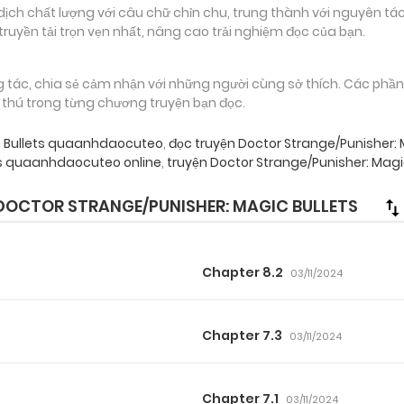
 chất lượng với câu chữ chỉn chu, trung thành với nguyên tác
truyền tải trọn vẹn nhất, nâng cao trải nghiệm đọc của bạn.
g tác, chia sẻ cảm nhận với những người cùng sở thích. Các phầ
g thú trong từng chương truyện bạn đọc.
ic Bullets quaanhdaocuteo
,
đọc truyện Doctor Strange/Punisher
ts quaanhdaocuteo online
,
truyện Doctor Strange/Punisher: Magi
OCTOR STRANGE/PUNISHER: MAGIC BULLETS
Chapter 8.2
03/11/2024
Chapter 7.3
03/11/2024
Chapter 7.1
03/11/2024