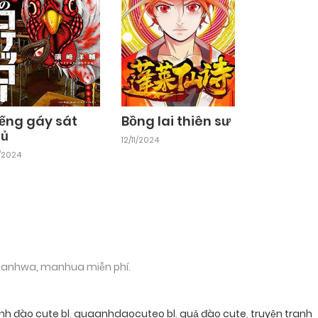
iếng gáy sát
Bồng lai thiên sư
hủ
12/11/2024
11/2024
 manhwa, manhua miễn phí.
nh đào cute bl
,
quaanhdaocuteo bl
,
quả đào cute
,
truyện tranh