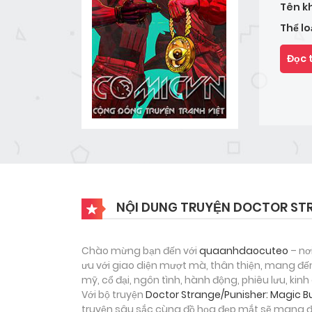
Tên k
Thể lo
Đọc 
NỘI DUNG TRUYỆN DOCTOR STR
Chào mừng bạn đến với
quaanhdaocuteo
– nơ
ưu với giao diện mượt mà, thân thiện, mang đến
mỹ, cổ đại, ngôn tình, hành động, phiêu lưu, ki
Với bộ truyện
Doctor Strange/Punisher: Magic Bu
truyện sâu sắc cùng đồ họa đẹp mắt sẽ mang đế