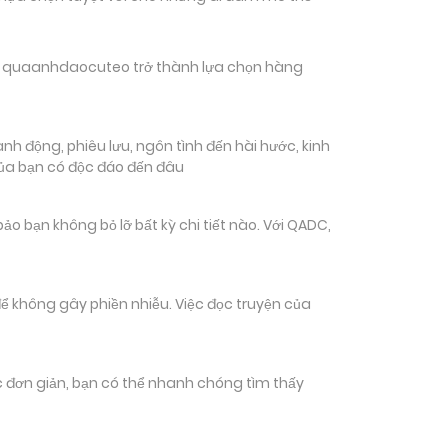
hiến quaanhdaocuteo trở thành lựa chọn hàng
h động, phiêu lưu, ngôn tình đến hài hước, kinh
của bạn có độc đáo đến đâu
bạn không bỏ lỡ bất kỳ chi tiết nào. Với QADC,
ể không gây phiền nhiễu. Việc đọc truyện của
tác đơn giản, bạn có thể nhanh chóng tìm thấy