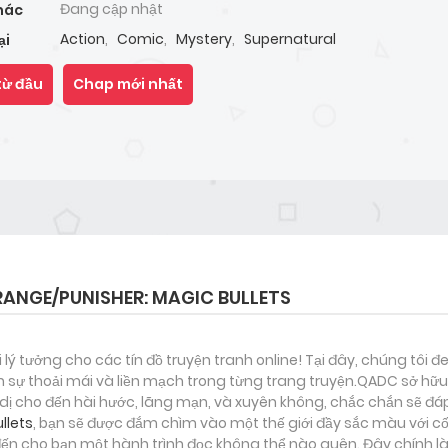
Đang cập nhật
hác
Action
,
Comic
,
Mystery
,
Supernatural
ại
từ đầu
Chap mới nhất
ANGE/PUNISHER: MAGIC BULLETS
i lý tưởng cho các tín đồ truyện tranh online! Tại đây, chúng tôi 
 sự thoải mái và liền mạch trong từng trang truyện.QADC sở hữu 
nh dị cho đến hài hước, lãng mạn, và xuyên không, chắc chắn sẽ đá
llets
, bạn sẽ được đắm chìm vào một thế giới đầy sắc màu với cốt
n cho bạn một hành trình đọc không thể nào quên. Đây chính là