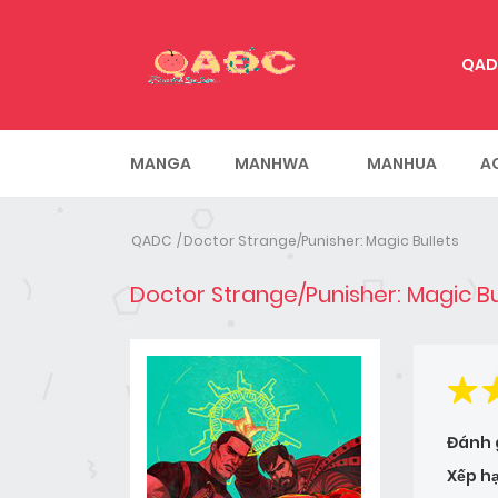
QAD
MANGA
MANHWA
MANHUA
A
QADC
Doctor Strange/Punisher: Magic Bullets
Doctor Strange/Punisher: Magic Bu
Đánh 
Xếp h