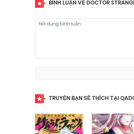
BÌNH LUẬN VỀ DOCTOR STRANGE
Chapter 2.3
03/11/2024
Chapter 2.1
03/11/2024
Chapter 1.2
03/11/2024
TRUYỆN BẠN SẼ THÍCH TẠI QAD