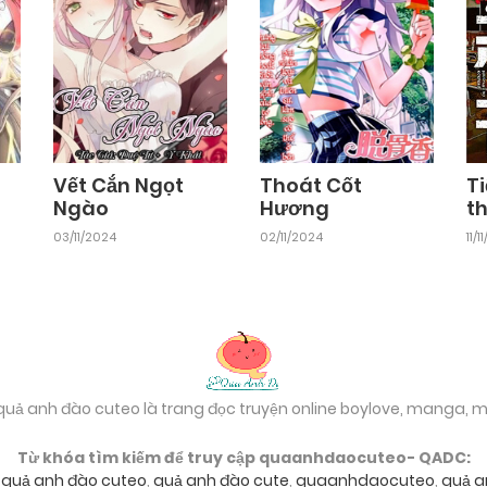
Vết Cắn Ngọt
Thoát Cốt
T
Ngào
Hương
t
03/11/2024
02/11/2024
11/
 quả anh đào cuteo là trang đọc truyện online boylove, manga,
Từ khóa tìm kiếm để truy cập quaanhdaocuteo- QADC:
,
quả anh đào cuteo
,
quả anh đào cute
,
quaanhdaocuteo
,
quả a