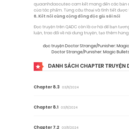
quaanhdaocuteo cam kết mang đến các bản dịch
của tác phẩm. Từng câu thoại và tình tiết được 
6. Kết nối cùng cộng đồng độc giả sôi nổi
Đọc truyện trên QADC còn là cơ hội để bạn tươn
luận, trao đổi về nội dung truyện, tạo thêm hứn
đọc truyện Doctor Strange/Punisher: Mag
Doctor Strange/Punisher: Magic Bulle
DANH SÁCH CHAPTER TRUYỆN D
Chapter 8.3
03/11/2024
Chapter 8.1
03/11/2024
Chapter 7.2
03/11/2024