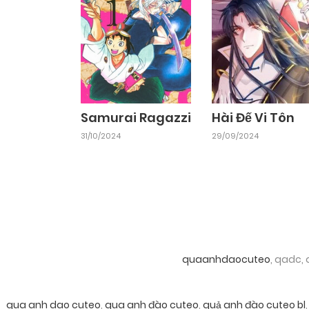
Samurai Ragazzi
Hài Đế Vi Tôn
31/10/2024
29/09/2024
quaanhdaocuteo
, qadc,
qua anh dao cuteo
,
qua anh đào cuteo
,
quả anh đào cuteo bl