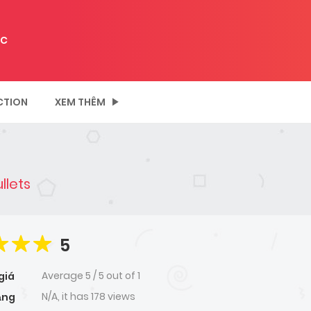
C
CTION
XEM THÊM
llets
5
Average
5
/
5
out of
1
giá
N/A, it has 178 views
ạng