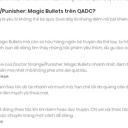
/Punisher: Magic Bullets trên QADC?
ảng là yếu tố không thể bỏ qua. Dưới đây là những điểm nổi bật k
ic Bullets mà còn sở hữu hàng ngàn bộ truyện đa thể loại, từ hàn
inh, bạn dễ dàng tìm thấy những tác phẩm yêu thích, dù gu đọc 
ủa Doctor Strange/Punisher: Magic Bullets nhanh nhất, đảm bảo 
biến mới nhất mà không phải chờ đợi quá lâu.
đoạn
đảm bảo tốc độ tải nhanh và mượt mà, hạn chế tối đa quảng cáo đ
m liền mạch và thoải mái.
 dễ dàng thao tác khi tìm kiếm hoặc đọc truyện. Chỉ với vài thao 
hoặc chuyển trang một cách dễ dàng.
ác