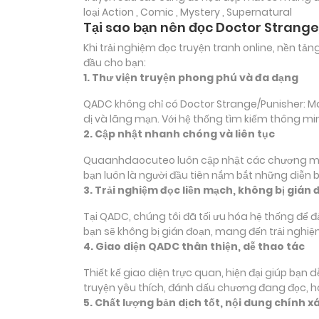
loại
Action , Comic , Mystery , Supernatural
Tại sao bạn nên đọc Doctor Strange
Khi trải nghiệm đọc truyện tranh online, nền t
đầu cho bạn:
1. Thư viện truyện phong phú và đa dạng
QADC không chỉ có Doctor Strange/Punisher: Mag
dị và lãng mạn. Với hệ thống tìm kiếm thông m
2. Cập nhật nhanh chóng và liên tục
Quaanhdaocuteo luôn cập nhật các chương mới c
bạn luôn là người đầu tiên nắm bắt những diễn 
3. Trải nghiệm đọc liền mạch, không bị gián 
Tại QADC, chúng tôi đã tối ưu hóa hệ thống để 
bạn sẽ không bị gián đoạn, mang đến trải nghiệ
4. Giao diện QADC thân thiện, dễ thao tác
Thiết kế giao diện trực quan, hiện đại giúp bạn
truyện yêu thích, đánh dấu chương đang đọc, 
5. Chất lượng bản dịch tốt, nội dung chính x