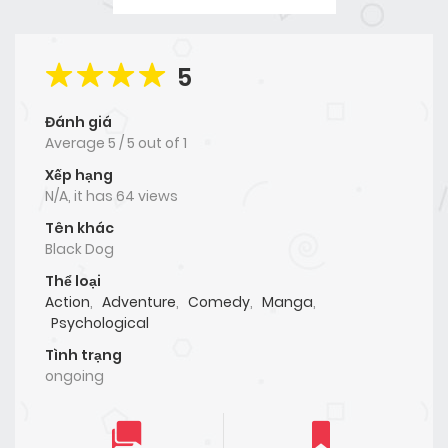
5
Đánh giá
Average
5
/
5
out of
1
Xếp hạng
N/A, it has 64 views
Tên khác
Black Dog
Thể loại
Action
,
Adventure
,
Comedy
,
Manga
,
Psychological
Tình trạng
ongoing