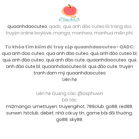
quaanhdaocuteo
, qadc, quả anh đào cuteo là trang đọc
truyện online boylove, manga, manhwa, manhua miễn phí.
Từ khóa tìm kiếm để truy cập quaanhdaocuteo- QADC:
qua anh dao cuteo
,
qua anh đào cuteo
,
quả anh đào cuteo bl
,
quả anh đào cuteo
,
quả anh đào cute
,
quaanhdaocuteo
,
quả
anh đào cute bl
,
quaanhdaocuteo bl
,
quả đào cute
,
truyện
tranh đam mỹ quaanhdaocuteo
Liên hệ
Liên hệ Quảng cáo: @asphuwn
Đối tác:
mi2manga
,
umetruyen
,
truyengihot
,
789club
,
go88
,
red88
,
sunwin
,
hitclub
,
debet
,
nhà cái uy tín
,
game bài đổi thưởng
,
go88
,
sky88
,