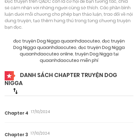
Đọc truyện trên QADC còn là cơ hội để bạn tương tác, chia
sẻ cảm nhận với những người cùng sở thích. Các phần bình
luận dưới mỗi chương cho phép bạn thảo luận, trao đổi về nội
dung truyện, tạo thêm hứng thú trong từng chương truyện
bạn đọc.
đọc truyện Dog Nigga quaanhdaocuteo
,
đọc truyện
Dog Nigga quaanhdaocuteo
,
đọc truyện Dog Nigga
quaanhdaocuteo online
,
truyện Dog Nigga tại
quaanhdaocuteo miễn phí
DANH SÁCH CHAPTER TRUYỆN DOG
NIGGA
17/10/2024
Chapter 4
17/10/2024
Chapter 3