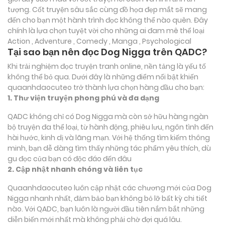
tượng. Cốt truyện sâu sắc cùng đồ họa đẹp mắt sẽ mang
đến cho bạn một hành trình đọc không thể nào quên. Đây
chính là lựa chọn tuyệt vời cho những ai đam mê thể loại
Action , Adventure , Comedy , Manga , Psychological
Tại sao bạn nên đọc Dog Nigga trên QADC?
Khi trải nghiệm đọc truyện tranh online, nền tảng là yếu tố
không thể bỏ qua. Dưới đây là những điểm nổi bật khiến
quaanhdaocuteo trở thành lựa chọn hàng đầu cho bạn:
1. Thư viện truyện phong phú và đa dạng
QADC không chỉ có Dog Nigga mà còn sở hữu hàng ngàn
bộ truyện đa thể loại, từ hành động, phiêu lưu, ngôn tình đến
hài hước, kinh dị và lãng mạn. Với hệ thống tìm kiếm thông
minh, bạn dễ dàng tìm thấy những tác phẩm yêu thích, dù
gu đọc của bạn có độc đáo đến đâu
2. Cập nhật nhanh chóng và liên tục
Quaanhdaocuteo luôn cập nhật các chương mới của Dog
Nigga nhanh nhất, đảm bảo bạn không bỏ lỡ bất kỳ chi tiết
nào. Với QADC, bạn luôn là người đầu tiên nắm bắt những
diễn biến mới nhất mà không phải chờ đợi quá lâu.