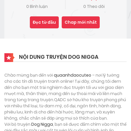
0 Bình luận
0 Theo dõi
Đọc từ đầu
Chap mới nhất
NỘI DUNG TRUYỆN DOG NIGGA
Chào mừng bạn đến với
quaanhdaocuteo
– nơi lý tưởng
cho các tín đồ truyện tranh online! Tại đây, chúng tôi đem
đến cho bạn một trải nghiệm đọc truyện tối ưu với giao diện
mượt mà, thân thiện, mang đến sự thoải mái và liền mạch
trong từng trang truyện.QADC sở hữu kho truyện phong phú
với nhiều thể loại, từ đam mỹ, cổ đại, ngôn tình, hành động,
phiêu lưu, kinh dị cho đến hài hước, lãng mạn, và xuyên
không, chắc chắn sẽ đáp ứng mọi sở thích của bạn.
Với bộ truyện
Dog Nigga
, bạn sẽ được đắm chìm vào một thế
giới đầy sắc màu với cốt truyện lôi cuốn và hình ảnh ấn