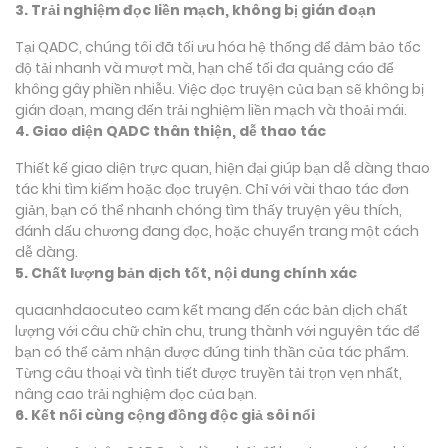
3. Trải nghiệm đọc liền mạch, không bị gián đoạn
Tại QADC, chúng tôi đã tối ưu hóa hệ thống để đảm bảo tốc
độ tải nhanh và mượt mà, hạn chế tối đa quảng cáo để
không gây phiền nhiễu. Việc đọc truyện của bạn sẽ không bị
gián đoạn, mang đến trải nghiệm liền mạch và thoải mái.
4. Giao diện QADC thân thiện, dễ thao tác
Thiết kế giao diện trực quan, hiện đại giúp bạn dễ dàng thao
tác khi tìm kiếm hoặc đọc truyện. Chỉ với vài thao tác đơn
giản, bạn có thể nhanh chóng tìm thấy truyện yêu thích,
đánh dấu chương đang đọc, hoặc chuyển trang một cách
dễ dàng.
5. Chất lượng bản dịch tốt, nội dung chính xác
quaanhdaocuteo cam kết mang đến các bản dịch chất
lượng với câu chữ chỉn chu, trung thành với nguyên tác để
bạn có thể cảm nhận được đúng tinh thần của tác phẩm.
Từng câu thoại và tình tiết được truyền tải trọn vẹn nhất,
nâng cao trải nghiệm đọc của bạn.
6. Kết nối cùng cộng đồng độc giả sôi nổi