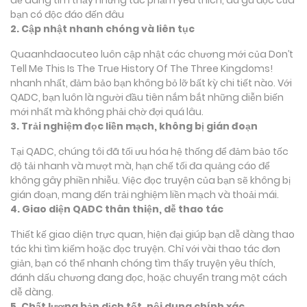
bạn có độc đáo đến đâu
2. Cập nhật nhanh chóng và liên tục
Quaanhdaocuteo luôn cập nhật các chương mới của Don’t
Tell Me This Is The True History Of The Three Kingdoms!
nhanh nhất, đảm bảo bạn không bỏ lỡ bất kỳ chi tiết nào. Với
QADC, bạn luôn là người đầu tiên nắm bắt những diễn biến
mới nhất mà không phải chờ đợi quá lâu.
3. Trải nghiệm đọc liền mạch, không bị gián đoạn
Tại QADC, chúng tôi đã tối ưu hóa hệ thống để đảm bảo tốc
độ tải nhanh và mượt mà, hạn chế tối đa quảng cáo để
không gây phiền nhiễu. Việc đọc truyện của bạn sẽ không bị
gián đoạn, mang đến trải nghiệm liền mạch và thoải mái.
4. Giao diện QADC thân thiện, dễ thao tác
Thiết kế giao diện trực quan, hiện đại giúp bạn dễ dàng thao
tác khi tìm kiếm hoặc đọc truyện. Chỉ với vài thao tác đơn
giản, bạn có thể nhanh chóng tìm thấy truyện yêu thích,
đánh dấu chương đang đọc, hoặc chuyển trang một cách
dễ dàng.
5. Chất lượng bản dịch tốt, nội dung chính xác