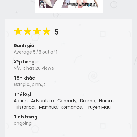
5
Đánh giá
Average
5
/
5
out of
1
Xếp hạng
N/A, it has 26 views
Tên khác
Đang cập nhật
Thể loại
Action
,
Adventure
,
Comedy
,
Drama
,
Harem
,
Historical
,
Manhua
,
Romance
,
Truyện Màu
Tình trạng
ongoing