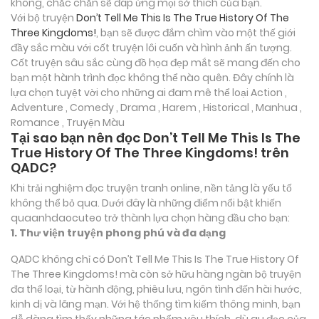
không, chắc chắn sẽ đáp ứng mọi sở thích của bạn.
Với bộ truyện
Don’t Tell Me This Is The True History Of The
Three Kingdoms!
, bạn sẽ được đắm chìm vào một thế giới
đầy sắc màu với cốt truyện lôi cuốn và hình ảnh ấn tượng.
Cốt truyện sâu sắc cùng đồ họa đẹp mắt sẽ mang đến cho
bạn một hành trình đọc không thể nào quên. Đây chính là
lựa chọn tuyệt vời cho những ai đam mê thể loại
Action ,
Adventure , Comedy , Drama , Harem , Historical , Manhua ,
Romance , Truyện Màu
Tại sao bạn nên đọc Don’t Tell Me This Is The
True History Of The Three Kingdoms! trên
QADC?
Khi trải nghiệm đọc truyện tranh online, nền tảng là yếu tố
không thể bỏ qua. Dưới đây là những điểm nổi bật khiến
quaanhdaocuteo trở thành lựa chọn hàng đầu cho bạn:
1. Thư viện truyện phong phú và đa dạng
QADC không chỉ có Don’t Tell Me This Is The True History Of
The Three Kingdoms! mà còn sở hữu hàng ngàn bộ truyện
đa thể loại, từ hành động, phiêu lưu, ngôn tình đến hài hước,
kinh dị và lãng mạn. Với hệ thống tìm kiếm thông minh, bạn
dễ dàng tìm thấy những tác phẩm yêu thích, dù gu đọc của