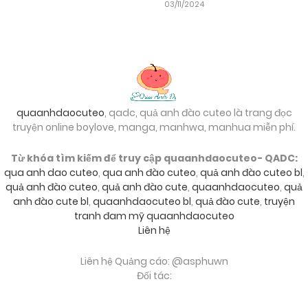
03/11/2024
quaanhdaocuteo
, qadc, quả anh đào cuteo là trang đọc
truyện online boylove, manga, manhwa, manhua miễn phí.
Từ khóa tìm kiếm để truy cập quaanhdaocuteo- QADC:
qua anh dao cuteo
,
qua anh đào cuteo
,
quả anh đào cuteo bl
,
quả anh đào cuteo
,
quả anh đào cute
,
quaanhdaocuteo
,
quả
anh đào cute bl
,
quaanhdaocuteo bl
,
quả đào cute
,
truyện
tranh đam mỹ quaanhdaocuteo
Liên hệ
Liên hệ Quảng cáo: @asphuwn
Đối tác:
mi2manga
,
umetruyen
,
truyengihot
,
789club
,
go88
,
red88
,
sunwin
,
hitclub
,
debet
,
nhà cái uy tín
,
game bài đổi thưởng
,