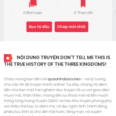
0 Bình luận
0 Theo dõi
Đọc từ đầu
Chap mới nhất
NỘI DUNG TRUYỆN DON’T TELL ME THIS IS
THE TRUE HISTORY OF THE THREE KINGDOMS!
Chào mừng bạn đến với
quaanhdaocuteo
– nơi lý tưởng
cho các tín đồ truyện tranh online! Tại đây, chúng tôi đem
đến cho bạn một trải nghiệm đọc truyện tối ưu với giao diện
mượt mà, thân thiện, mang đến sự thoải mái và liền mạch
trong từng trang truyện.QADC sở hữu kho truyện phong phú
với nhiều thể loại, từ đam mỹ, cổ đại, ngôn tình, hành động,
phiêu lưu, kinh dị cho đến hài hước, lãng mạn, và xuyên