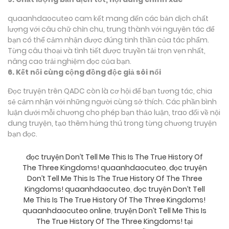
quaanhdaocuteo cam kết mang đến các bản dịch chất
lượng với câu chữ chỉn chu, trung thành với nguyên tác để
bạn có thể cảm nhận được đúng tinh thần của tác phẩm.
Từng câu thoại và tình tiết được truyền tải trọn vẹn nhất,
nâng cao trải nghiệm đọc của bạn.
6. Kết nối cùng cộng đồng độc giả sôi nổi
Đọc truyện trên QADC còn là cơ hội để bạn tương tác, chia
sẻ cảm nhận với những người cùng sở thích. Các phần bình
luận dưới mỗi chương cho phép bạn thảo luận, trao đổi về nội
dung truyện, tạo thêm hứng thú trong từng chương truyện
bạn đọc.
đọc truyện Don’t Tell Me This Is The True History Of
The Three Kingdoms! quaanhdaocuteo
,
đọc truyện
Don’t Tell Me This Is The True History Of The Three
Kingdoms! quaanhdaocuteo
,
đọc truyện Don’t Tell
Me This Is The True History Of The Three Kingdoms!
quaanhdaocuteo online
,
truyện Don’t Tell Me This Is
The True History Of The Three Kingdoms! tại