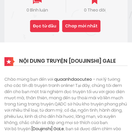
0 Bình luận
0 Theo dõi
Đọc từ đầu
Chap mới nhất
NỘI DUNG TRUYỆN [DOUJINSHI] GALE
Chào mừng bạn đến với
quaanhdaocuteo
– nơi lý tưởng
cho các tín đồ truyện tranh online! Tại đây, chúng tôi đem
đến cho bạn một trải nghiệm đọc truyện tối ưu với giao diện
mượt mà, thân thiện, mang đến sự thoải mái và liền mạch
trong từng trang truyện.QADC sở hữu kho truyện phong phú
với nhiều thể loại, từ đam mỹ, cổ đại, ngôn tình, hành động,
phiêu lưu, kinh dị cho đến hài hước, lãng mạn, và xuyên
không, chắc chắn sẽ đáp ứng mọi sở thích của bạn.
Với bộ truyện
[Doujinshi] GaLe
, bạn sẽ được đắm chìm vào