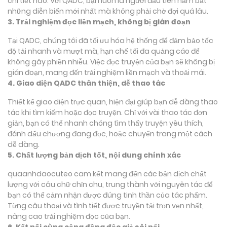
chi tiết nào. Với QADC, bạn luôn là người đầu tiên nắm bắt
những diễn biến mới nhất mà không phải chờ đợi quá lâu.
3. Trải nghiệm đọc liền mạch, không bị gián đoạn
Tại QADC, chúng tôi đã tối ưu hóa hệ thống để đảm bảo tốc
độ tải nhanh và mượt mà, hạn chế tối đa quảng cáo để
không gây phiền nhiễu. Việc đọc truyện của bạn sẽ không bị
gián đoạn, mang đến trải nghiệm liền mạch và thoải mái.
4. Giao diện QADC thân thiện, dễ thao tác
Thiết kế giao diện trực quan, hiện đại giúp bạn dễ dàng thao
tác khi tìm kiếm hoặc đọc truyện. Chỉ với vài thao tác đơn
giản, bạn có thể nhanh chóng tìm thấy truyện yêu thích,
đánh dấu chương đang đọc, hoặc chuyển trang một cách
dễ dàng.
5. Chất lượng bản dịch tốt, nội dung chính xác
quaanhdaocuteo cam kết mang đến các bản dịch chất
lượng với câu chữ chỉn chu, trung thành với nguyên tác để
bạn có thể cảm nhận được đúng tinh thần của tác phẩm.
Từng câu thoại và tình tiết được truyền tải trọn vẹn nhất,
nâng cao trải nghiệm đọc của bạn.
6. Kết nối cùng cộng đồng độc giả sôi nổi