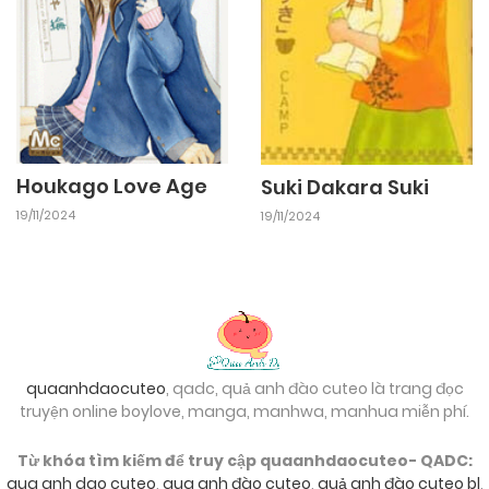
Houkago Love Age
Suki Dakara Suki
19/11/2024
19/11/2024
quaanhdaocuteo
, qadc, quả anh đào cuteo là trang đọc
truyện online boylove, manga, manhwa, manhua miễn phí.
Từ khóa tìm kiếm để truy cập quaanhdaocuteo- QADC:
qua anh dao cuteo
,
qua anh đào cuteo
,
quả anh đào cuteo bl
,