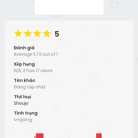
5
Đánh giá
Average
5
/
5
out of
1
Xếp hạng
N/A, it has 17 views
Tên khác
Đang cập nhật
Thể loại
Shoujo
Tình trạng
ongoing