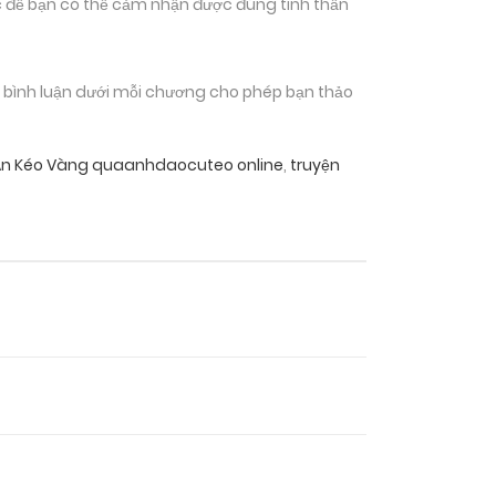
 để bạn có thể cảm nhận được đúng tinh thần
n bình luận dưới mỗi chương cho phép bạn thảo
Án Kéo Vàng quaanhdaocuteo online
,
truyện