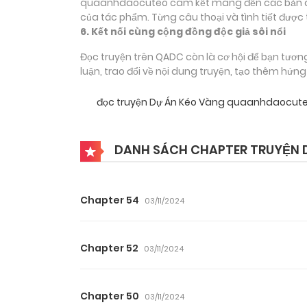
quaanhdaocuteo cam kết mang đến các bản dịch
của tác phẩm. Từng câu thoại và tình tiết được 
6. Kết nối cùng cộng đồng độc giả sôi nổi
Đọc truyện trên QADC còn là cơ hội để bạn tươn
luận, trao đổi về nội dung truyện, tạo thêm hứn
đọc truyện Dự Án Kéo Vàng quaanhdaocut
DANH SÁCH CHAPTER TRUYỆN 
Chapter 54
03/11/2024
Chapter 52
03/11/2024
Chapter 50
03/11/2024