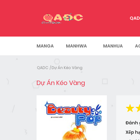
QAD
MANGA
MANHWA
MANHUA
A
QADC
Dự Án Kéo Vàng
Dự Án Kéo Vàng
Đánh 
Xếp h