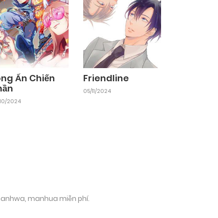
ong Ấn Chiến
Friendline
hần
05/11/2024
10/2024
 manhwa, manhua miễn phí.