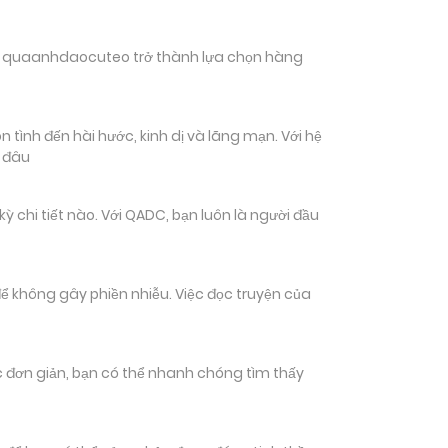
hiến quaanhdaocuteo trở thành lựa chọn hàng
tình đến hài hước, kinh dị và lãng mạn. Với hệ
n đâu
hi tiết nào. Với QADC, bạn luôn là người đầu
ể không gây phiền nhiễu. Việc đọc truyện của
tác đơn giản, bạn có thể nhanh chóng tìm thấy