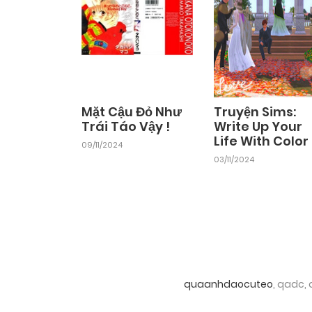
Chapter 22
03/11/2024
Chapter 20
03/11/2024
Mặt Cậu Đỏ Như
Truyện Sims:
Trái Táo Vậy !
Write Up Your
Life With Color
Chapter 18
09/11/2024
03/11/2024
03/11/2024
Chapter 16
03/11/2024
Chapter 14
03/11/2024
quaanhdaocuteo
, qadc,
Chapter 12
03/11/2024