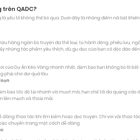
g trên QADC?
ảng là yếu tố không thể bỏ qua. Dưới đây là những điểm nổi bật k
 hàng ngàn bộ truyện đa thể loại, từ hành động, phiêu lưu, ngôn 
ấy những tác phẩm yêu thích, dù gu đọc của bạn có độc đáo đế
ủa Dự Án Kéo Vàng nhanh nhất, đảm bảo bạn không bỏ lỡ bất kỳ c
 phải chờ đợi quá lâu.
đoạn
đảm bảo tốc độ tải nhanh và mượt mà, hạn chế tối đa quảng cáo đ
m liền mạch và thoải mái.
 dễ dàng thao tác khi tìm kiếm hoặc đọc truyện. Chỉ với vài thao 
hoặc chuyển trang một cách dễ dàng.
ác