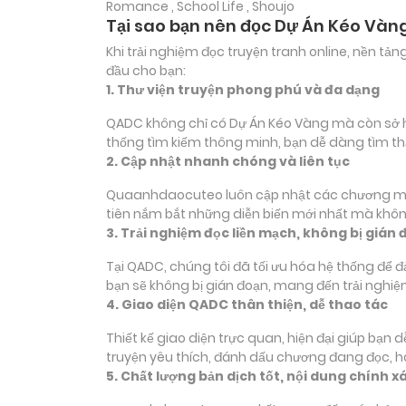
Romance , School Life , Shoujo
Tại sao bạn nên đọc Dự Án Kéo Vàn
Khi trải nghiệm đọc truyện tranh online, nền t
đầu cho bạn:
1. Thư viện truyện phong phú và đa dạng
QADC không chỉ có Dự Án Kéo Vàng mà còn sở hữu
thống tìm kiếm thông minh, bạn dễ dàng tìm th
2. Cập nhật nhanh chóng và liên tục
Quaanhdaocuteo luôn cập nhật các chương mới c
tiên nắm bắt những diễn biến mới nhất mà không
3. Trải nghiệm đọc liền mạch, không bị gián 
Tại QADC, chúng tôi đã tối ưu hóa hệ thống để 
bạn sẽ không bị gián đoạn, mang đến trải nghiệ
4. Giao diện QADC thân thiện, dễ thao tác
Thiết kế giao diện trực quan, hiện đại giúp bạn
truyện yêu thích, đánh dấu chương đang đọc, 
5. Chất lượng bản dịch tốt, nội dung chính x