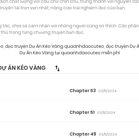
 chất lượng với câu chữ chỉn chu, trung thành với nguyên tác
truyền tải trọn vẹn nhất, nâng cao trải nghiệm đọc của bạn.
g tác, chia sẻ cảm nhận với những người cùng sở thích. Các phầ
g thú trong từng chương truyện bạn đọc.
eo
,
đọc truyện Dự Án Kéo Vàng quaanhdaocuteo
,
đọc truyện Dự 
Dự Án Kéo Vàng tại quaanhdaocuteo miễn phí
DỰ ÁN KÉO VÀNG
Chapter 53
03/11/2024
Chapter 51
03/11/2024
Chapter 49
03/11/2024