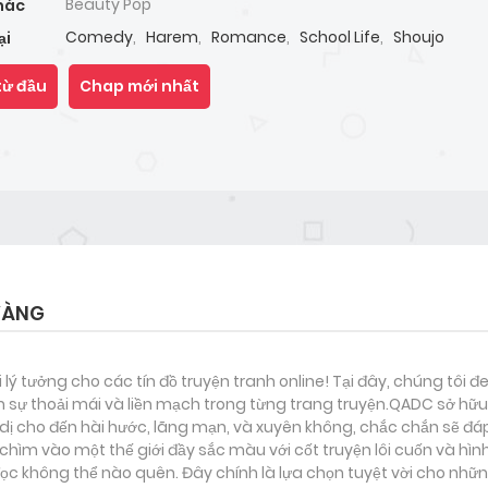
Beauty Pop
hác
Comedy
,
Harem
,
Romance
,
School Life
,
Shoujo
ại
từ đầu
Chap mới nhất
VÀNG
i lý tưởng cho các tín đồ truyện tranh online! Tại đây, chúng tôi 
 sự thoải mái và liền mạch trong từng trang truyện.QADC sở hữu 
nh dị cho đến hài hước, lãng mạn, và xuyên không, chắc chắn sẽ đá
chìm vào một thế giới đầy sắc màu với cốt truyện lôi cuốn và hì
c không thể nào quên. Đây chính là lựa chọn tuyệt vời cho nhữn