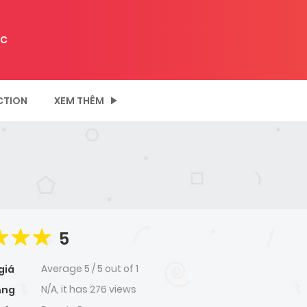
C
CTION
XEM THÊM
5
Average
5
/
5
out of
1
giá
N/A, it has 276 views
ạng