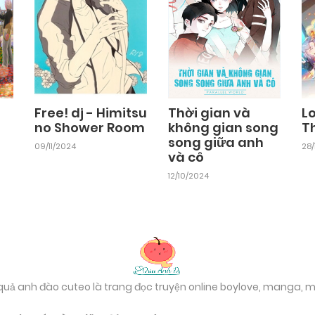
Chapter 21
03/11/2024
Chapter 19
03/11/2024
Free! dj - Himitsu
Thời gian và
L
no Shower Room
không gian song
T
song giữa anh
Chapter 17
09/11/2024
28/
03/11/2024
và cô
12/10/2024
Chapter 15
03/11/2024
Chapter 13
03/11/2024
 quả anh đào cuteo là trang đọc truyện online boylove, manga,
Chapter 11
03/11/2024