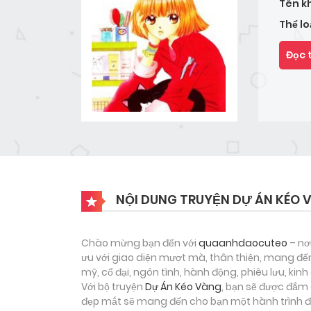
Tên k
Thể lo
Đọc 
NỘI DUNG TRUYỆN DỰ ÁN KÉO 
Chào mừng bạn đến với
quaanhdaocuteo
– nơ
ưu với giao diện mượt mà, thân thiện, mang đến
mỹ, cổ đại, ngôn tình, hành động, phiêu lưu, ki
Với bộ truyện
Dự Án Kéo Vàng
, bạn sẽ được đắm 
đẹp mắt sẽ mang đến cho bạn một hành trình đọ