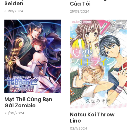
Seiden
Của Tôi
30/10/2024
25/09/2024
Mạt Thế Cùng Bạn
Gái Zombie
Natsu Koi Throw
28/09/2024
Line
02/11/2024