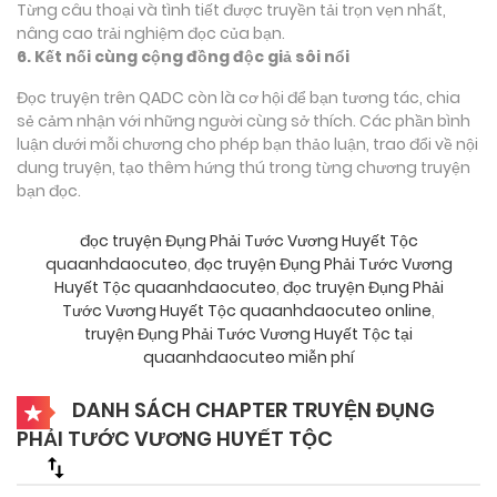
Từng câu thoại và tình tiết được truyền tải trọn vẹn nhất,
nâng cao trải nghiệm đọc của bạn.
6. Kết nối cùng cộng đồng độc giả sôi nổi
Đọc truyện trên QADC còn là cơ hội để bạn tương tác, chia
sẻ cảm nhận với những người cùng sở thích. Các phần bình
luận dưới mỗi chương cho phép bạn thảo luận, trao đổi về nội
dung truyện, tạo thêm hứng thú trong từng chương truyện
bạn đọc.
đọc truyện Đụng Phải Tước Vương Huyết Tộc
quaanhdaocuteo
,
đọc truyện Đụng Phải Tước Vương
Huyết Tộc quaanhdaocuteo
,
đọc truyện Đụng Phải
Tước Vương Huyết Tộc quaanhdaocuteo online
,
truyện Đụng Phải Tước Vương Huyết Tộc tại
quaanhdaocuteo miễn phí
DANH SÁCH CHAPTER TRUYỆN ĐỤNG
PHẢI TƯỚC VƯƠNG HUYẾT TỘC