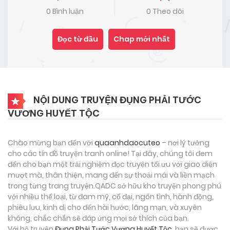
0 Bình luận
0 Theo dõi
Đọc từ đầu
Chap mới nhất
NỘI DUNG TRUYỆN ĐỤNG PHẢI TƯỚC
VƯƠNG HUYẾT TỘC
Chào mừng bạn đến với
quaanhdaocuteo
– nơi lý tưởng
cho các tín đồ truyện tranh online! Tại đây, chúng tôi đem
đến cho bạn một trải nghiệm đọc truyện tối ưu với giao diện
mượt mà, thân thiện, mang đến sự thoải mái và liền mạch
trong từng trang truyện.QADC sở hữu kho truyện phong phú
với nhiều thể loại, từ đam mỹ, cổ đại, ngôn tình, hành động,
phiêu lưu, kinh dị cho đến hài hước, lãng mạn, và xuyên
không, chắc chắn sẽ đáp ứng mọi sở thích của bạn.
Với bộ truyện
Đụng Phải Tước Vương Huyết Tộc
, bạn sẽ được