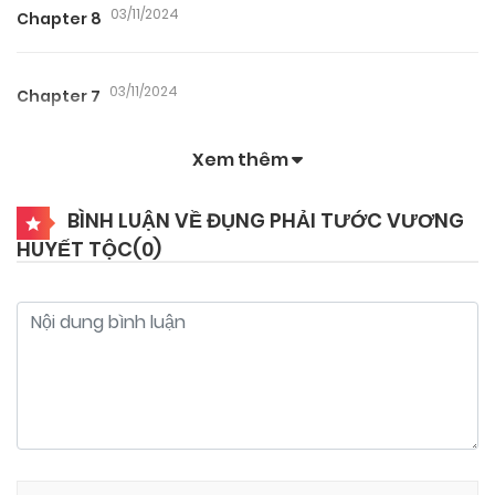
03/11/2024
Chapter 8
03/11/2024
Chapter 7
Xem thêm
03/11/2024
Chapter 6
BÌNH LUẬN VỀ ĐỤNG PHẢI TƯỚC VƯƠNG
HUYẾT TỘC(
0
)
03/11/2024
Chapter 5
03/11/2024
Chapter 4
03/11/2024
Chapter 3
03/11/2024
Chapter 2