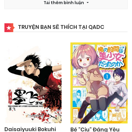
Tải thêm bình luận
03/11/2024
Chapter 1
TRUYỆN BẠN SẼ THÍCH TẠI QADC
Daisaiyuuki Bokuhi
Bé "Ciu" Đáng Yêu