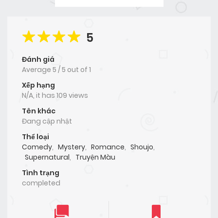
5
Đánh giá
Average
5
/
5
out of
1
Xếp hạng
N/A, it has 109 views
Tên khác
Đang cập nhật
Thể loại
Comedy
,
Mystery
,
Romance
,
Shoujo
,
Supernatural
,
Truyện Màu
Tình trạng
completed