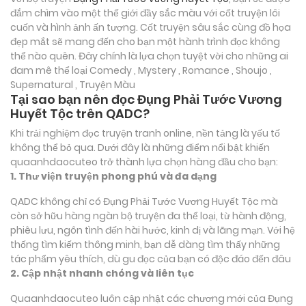
đắm chìm vào một thế giới đầy sắc màu với cốt truyện lôi
cuốn và hình ảnh ấn tượng. Cốt truyện sâu sắc cùng đồ họa
đẹp mắt sẽ mang đến cho bạn một hành trình đọc không
thể nào quên. Đây chính là lựa chọn tuyệt vời cho những ai
đam mê thể loại
Comedy , Mystery , Romance , Shoujo ,
Supernatural , Truyện Màu
Tại sao bạn nên đọc Đụng Phải Tước Vương
Huyết Tộc trên QADC?
Khi trải nghiệm đọc truyện tranh online, nền tảng là yếu tố
không thể bỏ qua. Dưới đây là những điểm nổi bật khiến
quaanhdaocuteo trở thành lựa chọn hàng đầu cho bạn:
1. Thư viện truyện phong phú và đa dạng
QADC không chỉ có Đụng Phải Tước Vương Huyết Tộc mà
còn sở hữu hàng ngàn bộ truyện đa thể loại, từ hành động,
phiêu lưu, ngôn tình đến hài hước, kinh dị và lãng mạn. Với hệ
thống tìm kiếm thông minh, bạn dễ dàng tìm thấy những
tác phẩm yêu thích, dù gu đọc của bạn có độc đáo đến đâu
2. Cập nhật nhanh chóng và liên tục
Quaanhdaocuteo luôn cập nhật các chương mới của Đụng