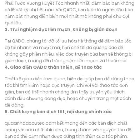
Phải Tước Vương Huyết Tộc nhanh nhất, đảm bảo bạn không
bỏ lỡ bất kỳ chi tiết nào. Với QADC, bạn luôn là người đầu tiên
nắm bắt những diễn biến mới nhất mà không phải chờ đợi
quá lâu.
3. Trải nghiệm đọc liền mạch, không bị gián đoạn
Tại QADC, chúng tôi đã tối ưu hóa hệ thống để đảm bảo tốc
độ tải nhanh và mượt mà, hạn chế tối đa quảng cáo để
không gây phiền nhiễu. Việc đọc truyện của bạn sẽ không bị
gián đoạn, mang đến trải nghiệm liền mạch và thoải mái.
4. Giao diện QADC thân thiện, dễ thao tác
Thiết kế giao diện trực quan, hiện đại giúp bạn dễ dàng thao
tác khi tìm kiếm hoặc đọc truyện. Chỉ với vài thao tác đơn
giản, bạn có thể nhanh chóng tìm thấy truyện yêu thích,
đánh dấu chương đang đọc, hoặc chuyển trang một cách
dễ dàng.
5. Chất lượng bản dịch tốt, nội dung chính xác
quaanhdaocuteo cam kết mang đến các bản dịch chất
lượng với câu chữ chỉn chu, trung thành với nguyên tác để
bạn có thể cảm nhận được đúng tinh thần của tác phẩm.