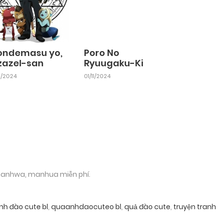
ondemasu yo,
Poro No
zazel-san
Ryuugaku-Ki
11/2024
01/11/2024
 manhwa, manhua miễn phí.
nh đào cute bl
,
quaanhdaocuteo bl
,
quả đào cute
,
truyện tranh