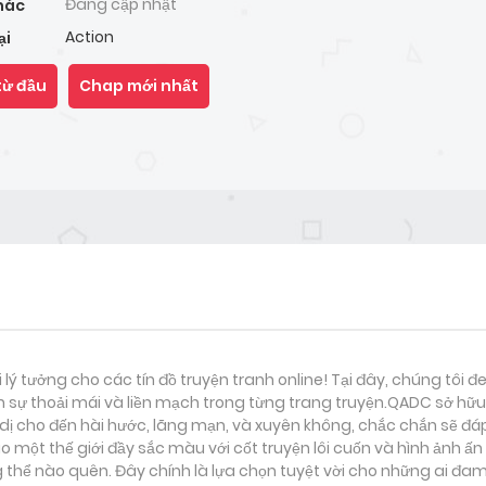
Đang cập nhật
hác
Action
ại
từ đầu
Chap mới nhất
i lý tưởng cho các tín đồ truyện tranh online! Tại đây, chúng tôi 
 sự thoải mái và liền mạch trong từng trang truyện.QADC sở hữu 
nh dị cho đến hài hước, lãng mạn, và xuyên không, chắc chắn sẽ đá
o một thế giới đầy sắc màu với cốt truyện lôi cuốn và hình ảnh ấ
thể nào quên. Đây chính là lựa chọn tuyệt vời cho những ai đam