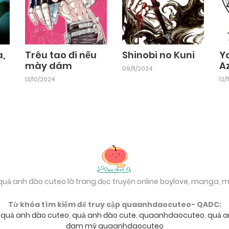
a,
Trêu tao đi nếu
Shinobi no Kuni
Y
mày dám
A
09/11/2024
13/10/2024
12/
 quả anh đào cuteo là trang đọc truyện online boylove, manga,
Từ khóa tìm kiếm để truy cập quaanhdaocuteo- QADC:
,
quả anh đào cuteo
,
quả anh đào cute
,
quaanhdaocuteo
,
quả a
đam mỹ quaanhdaocuteo