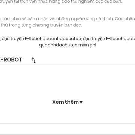
truyền tải trọn vẹn nhất, nâng cao trải nghiệm đọc của bạn.
g tác, chia sẻ cảm nhận với những người cùng sở thích. Các phầ
g thú trong từng chương truyện bạn đọc.
,
đọc truyện E-Robot quaanhdaocuteo
,
đọc truyện E-Robot qua
quaanhdaocuteo miễn phí
E-ROBOT
Xem thêm