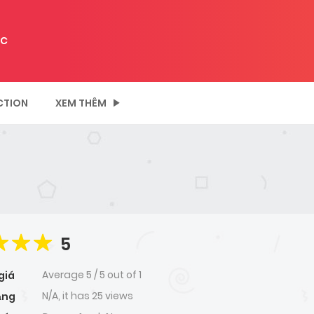
C
CTION
XEM THÊM
5
Average
5
/
5
out of
1
giá
N/A, it has 25 views
ạng