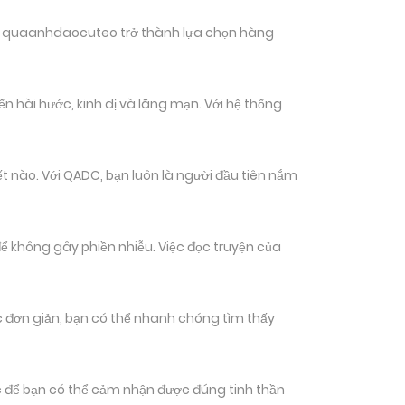
hiến quaanhdaocuteo trở thành lựa chọn hàng
n hài hước, kinh dị và lãng mạn. Với hệ thống
 nào. Với QADC, bạn luôn là người đầu tiên nắm
ể không gây phiền nhiễu. Việc đọc truyện của
tác đơn giản, bạn có thể nhanh chóng tìm thấy
 để bạn có thể cảm nhận được đúng tinh thần