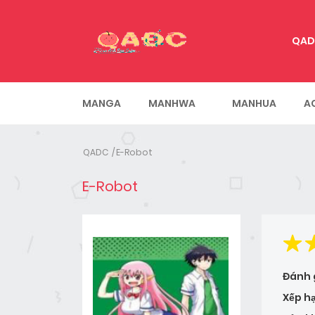
QAD
MANGA
MANHWA
MANHUA
A
QADC
E-Robot
E-Robot
Đánh 
Xếp h