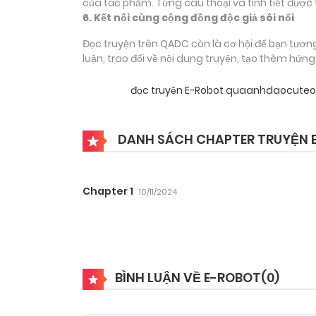
của tác phẩm. Từng câu thoại và tình tiết được 
6. Kết nối cùng cộng đồng độc giả sôi nổi
Đọc truyện trên QADC còn là cơ hội để bạn tươn
luận, trao đổi về nội dung truyện, tạo thêm hứn
đọc truyện E-Robot quaanhdaocuteo
DANH SÁCH CHAPTER TRUYỆN 
Chapter 1
10/11/2024
BÌNH LUẬN VỀ E-ROBOT(
0
)