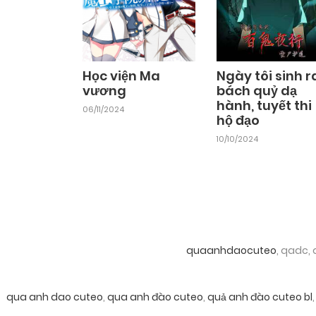
Học viện Ma
Ngày tôi sinh r
vương
bách quỷ dạ
hành, tuyết thi
06/11/2024
hộ đạo
10/10/2024
quaanhdaocuteo
, qadc,
qua anh dao cuteo
,
qua anh đào cuteo
,
quả anh đào cuteo bl