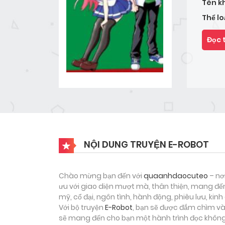
Tên k
Thể lo
Đọc 
NỘI DUNG TRUYỆN E-ROBOT
Chào mừng bạn đến với
quaanhdaocuteo
– nơ
ưu với giao diện mượt mà, thân thiện, mang đến
mỹ, cổ đại, ngôn tình, hành động, phiêu lưu, ki
Với bộ truyện
E-Robot
, bạn sẽ được đắm chìm và
sẽ mang đến cho bạn một hành trình đọc không 