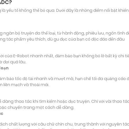
QADC?
ảng là yếu tố không thể bỏ qua. Dưới đây là những điểm nổi bật k
àn bộ truyện đa thể loại, từ hành động, phiêu lưu, ngôn tình đế
ng tác phẩm yêu thích, dù gu đọc của bạn có độc đáo đến đâu
ủa E-Robot nhanh nhất, đảm bảo bạn không bỏ lỡ bất kỳ chi tiết
 đợi quá lâu.
đoạn
đảm bảo tốc độ tải nhanh và mượt mà, hạn chế tối đa quảng cáo đ
m liền mạch và thoải mái.
 dễ dàng thao tác khi tìm kiếm hoặc đọc truyện. Chỉ với vài thao 
hoặc chuyển trang một cách dễ dàng.
ác
 chất lượng với câu chữ chỉn chu, trung thành với nguyên tác