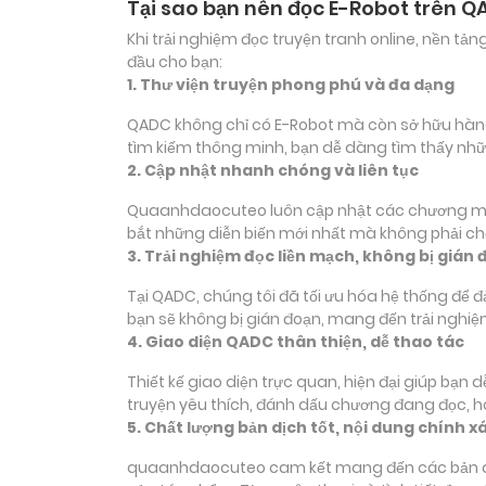
Tại sao bạn nên đọc E-Robot trên 
Khi trải nghiệm đọc truyện tranh online, nền t
đầu cho bạn:
1. Thư viện truyện phong phú và đa dạng
QADC không chỉ có E-Robot mà còn sở hữu hàng ng
tìm kiếm thông minh, bạn dễ dàng tìm thấy nhữ
2. Cập nhật nhanh chóng và liên tục
Quaanhdaocuteo luôn cập nhật các chương mới c
bắt những diễn biến mới nhất mà không phải chờ
3. Trải nghiệm đọc liền mạch, không bị gián 
Tại QADC, chúng tôi đã tối ưu hóa hệ thống để 
bạn sẽ không bị gián đoạn, mang đến trải nghiệ
4. Giao diện QADC thân thiện, dễ thao tác
Thiết kế giao diện trực quan, hiện đại giúp bạn
truyện yêu thích, đánh dấu chương đang đọc, 
5. Chất lượng bản dịch tốt, nội dung chính x
quaanhdaocuteo cam kết mang đến các bản dịch