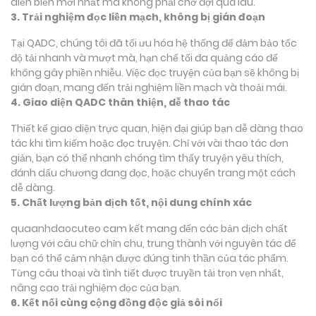
diễn biến mới nhất mà không phải chờ đợi quá lâu.
3. Trải nghiệm đọc liền mạch, không bị gián đoạn
Tại QADC, chúng tôi đã tối ưu hóa hệ thống để đảm bảo tốc
độ tải nhanh và mượt mà, hạn chế tối đa quảng cáo để
không gây phiền nhiễu. Việc đọc truyện của bạn sẽ không bị
gián đoạn, mang đến trải nghiệm liền mạch và thoải mái.
4. Giao diện QADC thân thiện, dễ thao tác
Thiết kế giao diện trực quan, hiện đại giúp bạn dễ dàng thao
tác khi tìm kiếm hoặc đọc truyện. Chỉ với vài thao tác đơn
giản, bạn có thể nhanh chóng tìm thấy truyện yêu thích,
đánh dấu chương đang đọc, hoặc chuyển trang một cách
dễ dàng.
5. Chất lượng bản dịch tốt, nội dung chính xác
quaanhdaocuteo cam kết mang đến các bản dịch chất
lượng với câu chữ chỉn chu, trung thành với nguyên tác để
bạn có thể cảm nhận được đúng tinh thần của tác phẩm.
Từng câu thoại và tình tiết được truyền tải trọn vẹn nhất,
nâng cao trải nghiệm đọc của bạn.
6. Kết nối cùng cộng đồng độc giả sôi nổi