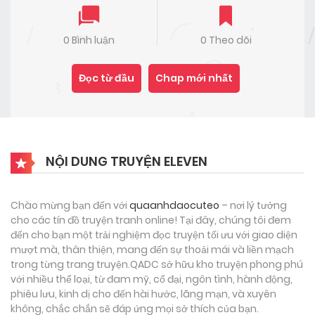
0 Bình luận
0 Theo dõi
Đọc từ đầu
Chap mới nhất
NỘI DUNG TRUYỆN ELEVEN
Chào mừng bạn đến với
quaanhdaocuteo
– nơi lý tưởng
cho các tín đồ truyện tranh online! Tại đây, chúng tôi đem
đến cho bạn một trải nghiệm đọc truyện tối ưu với giao diện
mượt mà, thân thiện, mang đến sự thoải mái và liền mạch
trong từng trang truyện.QADC sở hữu kho truyện phong phú
với nhiều thể loại, từ đam mỹ, cổ đại, ngôn tình, hành động,
phiêu lưu, kinh dị cho đến hài hước, lãng mạn, và xuyên
không, chắc chắn sẽ đáp ứng mọi sở thích của bạn.