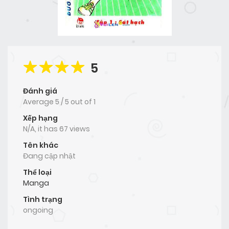
5
Đánh giá
Average
5
/
5
out of
1
Xếp hạng
N/A, it has 67 views
Tên khác
Đang cập nhật
Thể loại
Manga
Tình trạng
ongoing