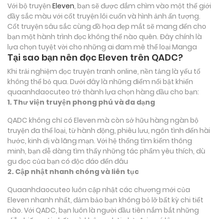
Với bộ truyện
Eleven
, bạn sẽ được đắm chìm vào một thế giới
đầy sắc màu với cốt truyện lôi cuốn và hình ảnh ấn tượng.
Cốt truyện sâu sắc cùng đồ họa đẹp mắt sẽ mang đến cho
bạn một hành trình đọc không thể nào quên. Đây chính là
lựa chọn tuyệt vời cho những ai đam mê thể loại
Manga
Tại sao bạn nên đọc Eleven trên QADC?
Khi trải nghiệm đọc truyện tranh online, nền tảng là yếu tố
không thể bỏ qua. Dưới đây là những điểm nổi bật khiến
quaanhdaocuteo trở thành lựa chọn hàng đầu cho bạn:
1. Thư viện truyện phong phú và đa dạng
QADC không chỉ có Eleven mà còn sở hữu hàng ngàn bộ
truyện đa thể loại, từ hành động, phiêu lưu, ngôn tình đến hài
hước, kinh dị và lãng mạn. Với hệ thống tìm kiếm thông
minh, bạn dễ dàng tìm thấy những tác phẩm yêu thích, dù
gu đọc của bạn có độc đáo đến đâu
2. Cập nhật nhanh chóng và liên tục
Quaanhdaocuteo luôn cập nhật các chương mới của
Eleven nhanh nhất, đảm bảo bạn không bỏ lỡ bất kỳ chi tiết
nào. Với QADC, bạn luôn là người đầu tiên nắm bắt những