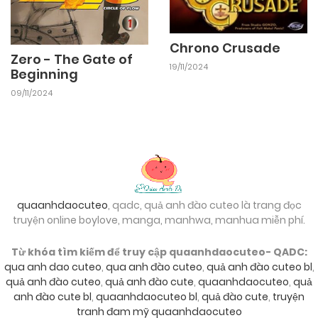
Chrono Crusade
Zero - The Gate of
19/11/2024
Beginning
09/11/2024
quaanhdaocuteo
, qadc, quả anh đào cuteo là trang đọc
truyện online boylove, manga, manhwa, manhua miễn phí.
Từ khóa tìm kiếm để truy cập quaanhdaocuteo- QADC:
qua anh dao cuteo
,
qua anh đào cuteo
,
quả anh đào cuteo bl
,
quả anh đào cuteo
,
quả anh đào cute
,
quaanhdaocuteo
,
quả
anh đào cute bl
,
quaanhdaocuteo bl
,
quả đào cute
,
truyện
tranh đam mỹ quaanhdaocuteo