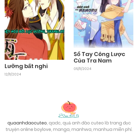
25/09/2024
Chapter 2.1
25/09/2024
Chapter 1.2
25/09/2024
Chapter 1.1
Sổ Tay Công Lược
Của Tra Nam
Lưỡng bất nghi
05/11/2024
12/11/2024
quaanhdaocuteo
, qadc, quả anh đào cuteo là trang đọc
truyện online boylove, manga, manhwa, manhua miễn phí.