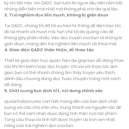
kỳ chi tiết nào. Với QADC, bạn luôn là người đầu tiên nắm bắt
những diễn biến mới nhất mà không phải chờ đợi quá lâu.
3. Trải nghiệm đọc liền mạch, không bị gián đoạn
Tại QADC, chúng tôi đã tối ưu hóa hệ thống để đảm bảo tốc
độ tải nhanh và mượt mà, hạn chế tối đa quảng cáo để
không gây phiền nhiễu. Việc đọc truyện của bạn sẽ không bị
gián đoạn, mang đến trải nghiệm liền mạch và thoải mái.
4. Giao diện QADC thân thiện, dễ thao tác
Thiết kế giao diện trực quan, hiện đại giúp bạn dễ dàng thao
tác khi tìm kiếm hoặc đọc truyện. Chỉ với vài thao tác đơn
giản, bạn có thể nhanh chóng tìm thấy truyện yêu thích,
đánh dấu chương đang đọc, hoặc chuyển trang một cách
dễ dàng.
5. Chất lượng bản dịch tốt, nội dung chính xác
quaanhdaocuteo cam kết mang đến các bản dịch chất
lượng với câu chữ chỉn chu, trung thành với nguyên tác để
bạn có thể cảm nhận được đúng tinh thần của tác phẩm.
Từng câu thoại và tình tiết được truyền tải trọn vẹn nhất,
nâng cao trải nghiệm đọc của bạn.