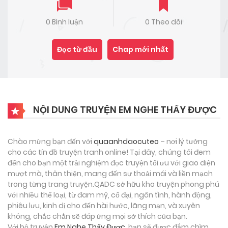
0 Bình luận
0 Theo dõi
Đọc từ đầu
Chap mới nhất
NỘI DUNG TRUYỆN EM NGHE THẤY ĐƯỢC
Chào mừng bạn đến với
quaanhdaocuteo
– nơi lý tưởng
cho các tín đồ truyện tranh online! Tại đây, chúng tôi đem
đến cho bạn một trải nghiệm đọc truyện tối ưu với giao diện
mượt mà, thân thiện, mang đến sự thoải mái và liền mạch
trong từng trang truyện.QADC sở hữu kho truyện phong phú
với nhiều thể loại, từ đam mỹ, cổ đại, ngôn tình, hành động,
phiêu lưu, kinh dị cho đến hài hước, lãng mạn, và xuyên
không, chắc chắn sẽ đáp ứng mọi sở thích của bạn.
Với bộ truyện
Em Nghe Thấy Được
, bạn sẽ được đắm chìm