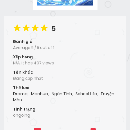
5
Đánh giá
Average
5
/
5
out of
1
Xếp hạng
N/A, it has 497 views
Tên khác
Đang cập nhật
Thể loại
Drama
,
Manhua
,
Ngôn Tình
,
School Life
,
Truyện
Màu
Tình trạng
ongoing