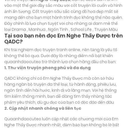
vào một thế giới đầy sắc màu với cốt truyện lôi cuốn và hình
ảnh ấn tượng. Cốt truyện sâu sắc cùng đồ họa đẹp mắt sẽ
mang đến cho bạn một hành trình đọc không thể nào quên.
Đây chính là lựa chọn tuyệt vời cho những ai đam mê thể
loại
Drama , Manhua , Ngôn Tình , School Life , Truyện Màu
Tại sao bạn nên đọc Em Nghe Thấy Được trên
QADC?
Khi trải nghiệm đọc truyện tranh online, nền tảng là yếu tố
không thể bỏ qua. Dưới đây là những điểm nổi bật khiến
quaanhdaocuteo trở thành lựa chọn hàng đầu cho bạn:
1. Thư viện truyện phong phú và đa dạng
QADC không chỉ có Em Nghe Thấy Được mà còn sở hữu
hàng ngàn bộ truyện đa thể loại, từ hành động, phiêu lưu,
ngôn tình đến hài hước, kinh dị và lãng mạn. Với hệ thống
tìm kiếm thông minh, bạn dễ dàng tìm thấy những tác
phẩm yêu thích, dù gu đọc của bạn có độc đáo đến đâu
2. Cập nhật nhanh chóng và liên tục
Quaanhdaocuteo luôn cập nhật các chương mới của Em
Nghe Thấy Được nhanh nhất, đảm bảo bạn không bỏ lỡ bất