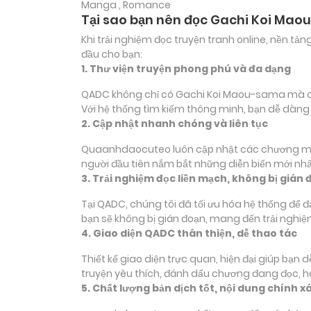
Manga , Romance
Tại sao bạn nên đọc Gachi Koi Ma
Khi trải nghiệm đọc truyện tranh online, nền t
đầu cho bạn:
1. Thư viện truyện phong phú và đa dạng
QADC không chỉ có Gachi Koi Maou-sama mà còn s
Với hệ thống tìm kiếm thông minh, bạn dễ dàng
2. Cập nhật nhanh chóng và liên tục
Quaanhdaocuteo luôn cập nhật các chương mới 
người đầu tiên nắm bắt những diễn biến mới nhấ
3. Trải nghiệm đọc liền mạch, không bị gián 
Tại QADC, chúng tôi đã tối ưu hóa hệ thống để 
bạn sẽ không bị gián đoạn, mang đến trải nghiệ
4. Giao diện QADC thân thiện, dễ thao tác
Thiết kế giao diện trực quan, hiện đại giúp bạn
truyện yêu thích, đánh dấu chương đang đọc, 
5. Chất lượng bản dịch tốt, nội dung chính x