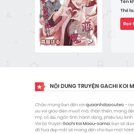
Tên k
Thể lo
Đọc 
NỘI DUNG TRUYỆN GACHI KOI
Chào mừng bạn đến với
quaanhdaocuteo
– nơ
ưu với giao diện mượt mà, thân thiện, mang đến
mỹ, cổ đại, ngôn tình, hành động, phiêu lưu, ki
Với bộ truyện
Gachi Koi Maou-sama
, bạn sẽ đư
đồ họa đẹp mắt sẽ mang đến cho bạn một hành t