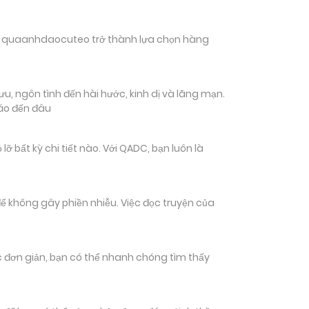
hiến quaanhdaocuteo trở thành lựa chọn hàng
, ngôn tình đến hài hước, kinh dị và lãng mạn.
đáo đến đâu
ất kỳ chi tiết nào. Với QADC, bạn luôn là
ể không gây phiền nhiễu. Việc đọc truyện của
tác đơn giản, bạn có thể nhanh chóng tìm thấy