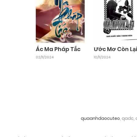
Ác Ma Pháp Tắc
Ước Mơ Còn Lạ
02/11/2024
10/11/2024
quaanhdaocuteo
, qadc,