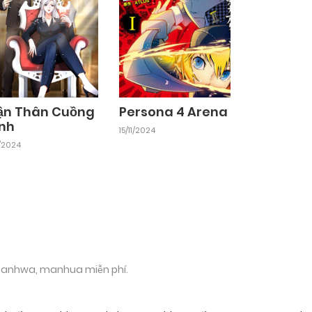
ận Thân Cuồng
Persona 4 Arena
inh
15/11/2024
11/2024
 manhwa, manhua miễn phí.