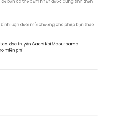
 để bạn có thể cảm nhận được đúng tinh thần
n bình luận dưới mỗi chương cho phép bạn thảo
teo
,
đọc truyện Gachi Koi Maou-sama
o miễn phí