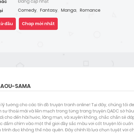
Đang cập nhật
hác
Comedy
,
Fantasy
,
Manga
,
Romance
ại
từ đầu
Chap mới nhất
 MAOU-SAMA
i lý tưởng cho các tín đồ truyện tranh online! Tại đây, chúng tôi 
 sự thoải mái và liền mạch trong từng trang truyện.QADC sở hữu 
nh dị cho đến hài hước, lãng mạn, và xuyên không, chắc chắn sẽ đá
ợc đắm chìm vào một thế giới đầy sắc màu với cốt truyện lôi cuốn
rình đọc không thể nào quên. Đây chính là lựa chọn tuyệt vời c