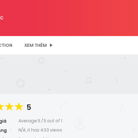
C
CTION
XEM THÊM
5
Average
5
/
5
out of
1
giá
N/A, it has 433 views
ạng