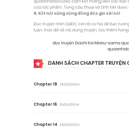
quaanhdaocuteo cam kết mang đến các bản dịch
của tác phẩm. Từng câu thoại và tình tiết được 
6. Kết nối cùng cộng đồng độc giả sôi nổi
Đọc truyện trên QADC còn là cơ hội để bạn tươn
luận, trao đổi về nội dung truyện, tạo thêm hứn
đọc truyện Gachi Koi Maou-sama q
quaanhdao
DANH SÁCH CHAPTER TRUYỆN 
Chapter 18
26/09/2024
Chapter 16
26/09/2024
Chapter 14
26/09/2024