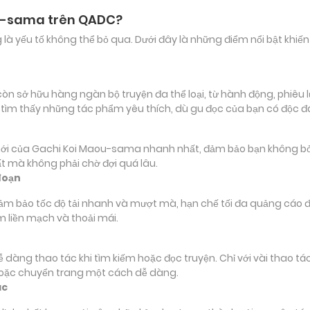
ou-sama trên QADC?
ảng là yếu tố không thể bỏ qua. Dưới đây là những điểm nổi bật k
ở hữu hàng ngàn bộ truyện đa thể loại, từ hành động, phiêu lưu
 tìm thấy những tác phẩm yêu thích, dù gu đọc của bạn có độc 
của Gachi Koi Maou-sama nhanh nhất, đảm bảo bạn không bỏ lỡ b
t mà không phải chờ đợi quá lâu.
đoạn
đảm bảo tốc độ tải nhanh và mượt mà, hạn chế tối đa quảng cáo đ
m liền mạch và thoải mái.
 dễ dàng thao tác khi tìm kiếm hoặc đọc truyện. Chỉ với vài thao 
hoặc chuyển trang một cách dễ dàng.
ác