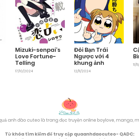
i
Mizuki-senpai's
Đôi Bạn Trái
C
Love Fortune-
Ngược với 4
B
Telling
khung ảnh
11/
17/10/2024
12/11/2024
 quả anh đào cuteo là trang đọc truyện online boylove, manga,
Từ khóa tìm kiếm để truy cập quaanhdaocuteo- QADC: