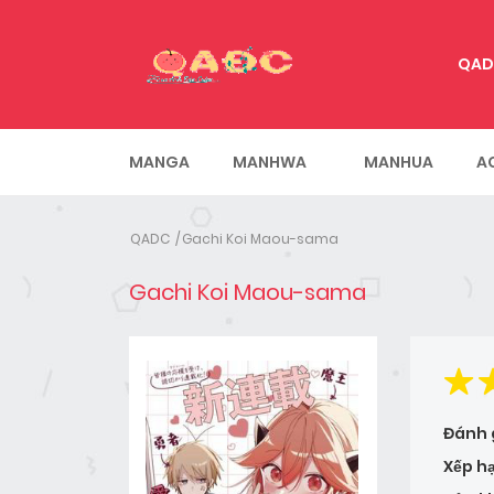
QAD
MANGA
MANHWA
MANHUA
A
QADC
Gachi Koi Maou-sama
Gachi Koi Maou-sama
Đánh 
Xếp h