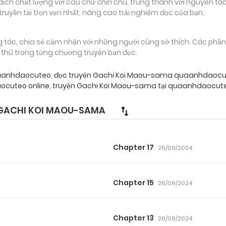
 chất lượng với câu chữ chỉn chu, trung thành với nguyên tác
truyền tải trọn vẹn nhất, nâng cao trải nghiệm đọc của bạn.
g tác, chia sẻ cảm nhận với những người cùng sở thích. Các phầ
g thú trong từng chương truyện bạn đọc.
uaanhdaocuteo
,
đọc truyện Gachi Koi Maou-sama quaanhdaocu
cuteo online
,
truyện Gachi Koi Maou-sama tại quaanhdaocute
GACHI KOI MAOU-SAMA
Chapter 17
26/09/2024
Chapter 15
26/09/2024
Chapter 13
26/09/2024