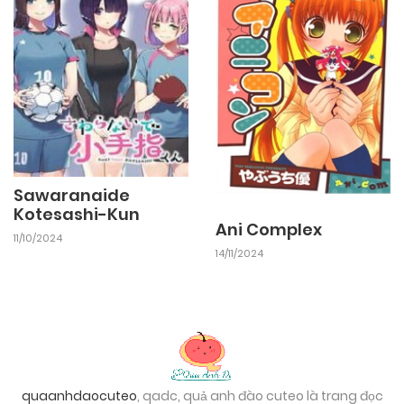
Sawaranaide
Kotesashi-Kun
Ani Complex
11/10/2024
14/11/2024
quaanhdaocuteo
, qadc, quả anh đào cuteo là trang đọc