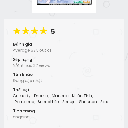
5
Đánh giá
Average
5
/
5
out of
1
Xếp hạng
N/A, it has 37 views
Tên khác
Đang cập nhật
Thể loại
Comedy
,
Drama
,
Manhua
,
Ngôn Tình
,
Romance
,
School Life
,
Shoujo
,
Shounen
,
Slice of
Life
,
Truyện Màu
Tình trạng
ongoing