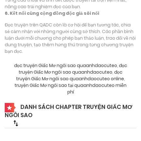
nâng cao trải nghiệm đọc của bạn.
6. Kết nối cùng cộng đồng độc giả sôi nổi
Đọc truyện trên QADC còn là cơ hội để bạn tương tác, chia
sẻ cảm nhận với những người cùng sở thích. Các phần bình
luận dưới mỗi chương cho phép bạn thảo luận, trao đổi về nội
dung truyện, tạo thêm hứng thú trong từng chương truyện
bạn đọc.
đọc truyện Giấc Mơ ngôi sao quaanhdaocuteo
,
đọc
truyện Giấc Mơ ngôi sao quaanhdaocuteo
,
đọc
truyện Giấc Mơ ngôi sao quaanhdaocuteo online
,
truyện Giấc Mơ ngôi sao tại quaanhdaocuteo miễn
phí
DANH SÁCH CHAPTER TRUYỆN GIẤC MƠ
NGÔI SAO