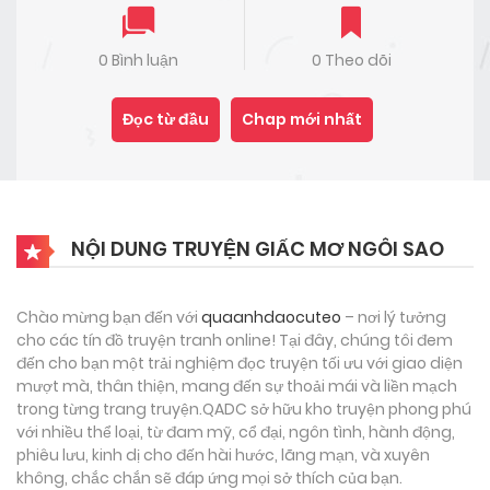
0 Bình luận
0 Theo dõi
Đọc từ đầu
Chap mới nhất
NỘI DUNG TRUYỆN GIẤC MƠ NGÔI SAO
Chào mừng bạn đến với
quaanhdaocuteo
– nơi lý tưởng
cho các tín đồ truyện tranh online! Tại đây, chúng tôi đem
đến cho bạn một trải nghiệm đọc truyện tối ưu với giao diện
mượt mà, thân thiện, mang đến sự thoải mái và liền mạch
trong từng trang truyện.QADC sở hữu kho truyện phong phú
với nhiều thể loại, từ đam mỹ, cổ đại, ngôn tình, hành động,
phiêu lưu, kinh dị cho đến hài hước, lãng mạn, và xuyên
không, chắc chắn sẽ đáp ứng mọi sở thích của bạn.