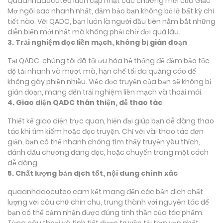
Quaanhdaocuteo luôn cập nhật các chương mới của Giấc
Mơ ngôi sao nhanh nhất, đảm bảo bạn không bỏ lỡ bất kỳ chi
tiết nào. Với QADC, bạn luôn là người đầu tiên nắm bắt những
diễn biến mới nhất mà không phải chờ đợi quá lâu.
3. Trải nghiệm đọc liền mạch, không bị gián đoạn
Tại QADC, chúng tôi đã tối ưu hóa hệ thống để đảm bảo tốc
độ tải nhanh và mượt mà, hạn chế tối đa quảng cáo để
không gây phiền nhiễu. Việc đọc truyện của bạn sẽ không bị
gián đoạn, mang đến trải nghiệm liền mạch và thoải mái.
4. Giao diện QADC thân thiện, dễ thao tác
Thiết kế giao diện trực quan, hiện đại giúp bạn dễ dàng thao
tác khi tìm kiếm hoặc đọc truyện. Chỉ với vài thao tác đơn
giản, bạn có thể nhanh chóng tìm thấy truyện yêu thích,
đánh dấu chương đang đọc, hoặc chuyển trang một cách
dễ dàng.
5. Chất lượng bản dịch tốt, nội dung chính xác
quaanhdaocuteo cam kết mang đến các bản dịch chất
lượng với câu chữ chỉn chu, trung thành với nguyên tác để
bạn có thể cảm nhận được đúng tinh thần của tác phẩm.
Từng câu thoại và tình tiết được truyền tải trọn vẹn nhất,