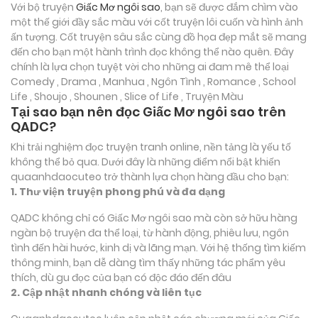
Với bộ truyện
Giấc Mơ ngôi sao
, bạn sẽ được đắm chìm vào
một thế giới đầy sắc màu với cốt truyện lôi cuốn và hình ảnh
ấn tượng. Cốt truyện sâu sắc cùng đồ họa đẹp mắt sẽ mang
đến cho bạn một hành trình đọc không thể nào quên. Đây
chính là lựa chọn tuyệt vời cho những ai đam mê thể loại
Comedy , Drama , Manhua , Ngôn Tình , Romance , School
Life , Shoujo , Shounen , Slice of Life , Truyện Màu
Tại sao bạn nên đọc Giấc Mơ ngôi sao trên
QADC?
Khi trải nghiệm đọc truyện tranh online, nền tảng là yếu tố
không thể bỏ qua. Dưới đây là những điểm nổi bật khiến
quaanhdaocuteo trở thành lựa chọn hàng đầu cho bạn:
1. Thư viện truyện phong phú và đa dạng
QADC không chỉ có Giấc Mơ ngôi sao mà còn sở hữu hàng
ngàn bộ truyện đa thể loại, từ hành động, phiêu lưu, ngôn
tình đến hài hước, kinh dị và lãng mạn. Với hệ thống tìm kiếm
thông minh, bạn dễ dàng tìm thấy những tác phẩm yêu
thích, dù gu đọc của bạn có độc đáo đến đâu
2. Cập nhật nhanh chóng và liên tục