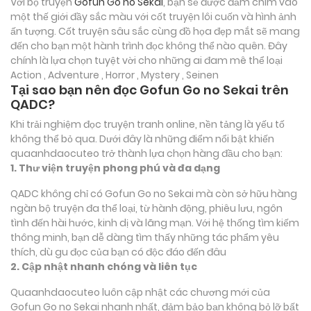
Với bộ truyện
Gofun Go no Sekai
, bạn sẽ được đắm chìm vào
một thế giới đầy sắc màu với cốt truyện lôi cuốn và hình ảnh
ấn tượng. Cốt truyện sâu sắc cùng đồ họa đẹp mắt sẽ mang
đến cho bạn một hành trình đọc không thể nào quên. Đây
chính là lựa chọn tuyệt vời cho những ai đam mê thể loại
Action , Adventure , Horror , Mystery , Seinen
Tại sao bạn nên đọc Gofun Go no Sekai trên
QADC?
Khi trải nghiệm đọc truyện tranh online, nền tảng là yếu tố
không thể bỏ qua. Dưới đây là những điểm nổi bật khiến
quaanhdaocuteo trở thành lựa chọn hàng đầu cho bạn:
1. Thư viện truyện phong phú và đa dạng
QADC không chỉ có Gofun Go no Sekai mà còn sở hữu hàng
ngàn bộ truyện đa thể loại, từ hành động, phiêu lưu, ngôn
tình đến hài hước, kinh dị và lãng mạn. Với hệ thống tìm kiếm
thông minh, bạn dễ dàng tìm thấy những tác phẩm yêu
thích, dù gu đọc của bạn có độc đáo đến đâu
2. Cập nhật nhanh chóng và liên tục
Quaanhdaocuteo luôn cập nhật các chương mới của
Gofun Go no Sekai nhanh nhất, đảm bảo bạn không bỏ lỡ bất