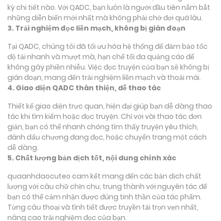
kỳ chi tiết nào. Với QADC, bạn luôn là người đầu tiên nắm bắt
những diễn biến mới nhất mà không phải chờ đợi quá lâu.
3. Trải nghiệm đọc liền mạch, không bị gián đoạn
Tại QADC, chúng tôi đã tối ưu hóa hệ thống để đảm bảo tốc
độ tải nhanh và mượt mà, hạn chế tối đa quảng cáo để
không gây phiền nhiễu. Việc đọc truyện của bạn sẽ không bị
gián đoạn, mang đến trải nghiệm liền mạch và thoải mái.
4. Giao diện QADC thân thiện, dễ thao tác
Thiết kế giao diện trực quan, hiện đại giúp bạn dễ dàng thao
tác khi tìm kiếm hoặc đọc truyện. Chỉ với vài thao tác đơn
giản, bạn có thể nhanh chóng tìm thấy truyện yêu thích,
đánh dấu chương đang đọc, hoặc chuyển trang một cách
dễ dàng.
5. Chất lượng bản dịch tốt, nội dung chính xác
quaanhdaocuteo cam kết mang đến các bản dịch chất
lượng với câu chữ chỉn chu, trung thành với nguyên tác để
bạn có thể cảm nhận được đúng tinh thần của tác phẩm.
Từng câu thoại và tình tiết được truyền tải trọn vẹn nhất,
nâng cao trải nghiệm đọc của bạn.