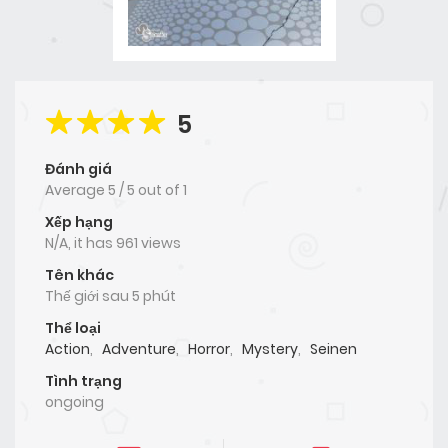
5
Đánh giá
Average
5
/
5
out of
1
Xếp hạng
N/A, it has 961 views
Tên khác
Thế giới sau 5 phút
Thể loại
Action
,
Adventure
,
Horror
,
Mystery
,
Seinen
Tình trạng
ongoing