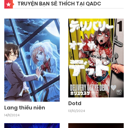
Chapter 51
TRUYỆN BẠN SẼ THÍCH TẠI QADC
24/09/2024
Chapter 50
24/09/2024
Chapter 49
24/09/2024
Chapter 48
24/09/2024
Chapter 47
24/09/2024
Chapter 46
Dotd
Lang thiếu niên
13/10/2024
14/11/2024
24/09/2024
Chapter 45