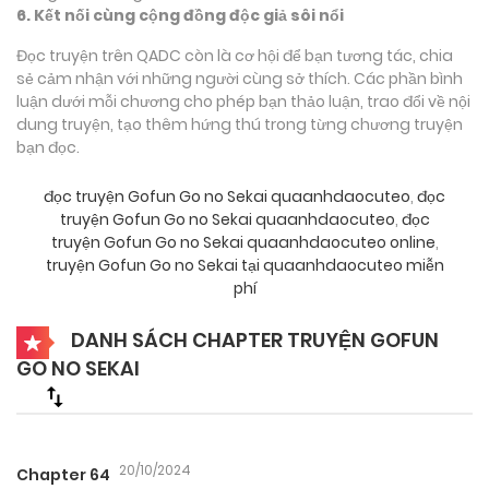
6. Kết nối cùng cộng đồng độc giả sôi nổi
Đọc truyện trên QADC còn là cơ hội để bạn tương tác, chia
sẻ cảm nhận với những người cùng sở thích. Các phần bình
luận dưới mỗi chương cho phép bạn thảo luận, trao đổi về nội
dung truyện, tạo thêm hứng thú trong từng chương truyện
bạn đọc.
đọc truyện Gofun Go no Sekai quaanhdaocuteo
,
đọc
truyện Gofun Go no Sekai quaanhdaocuteo
,
đọc
truyện Gofun Go no Sekai quaanhdaocuteo online
,
truyện Gofun Go no Sekai tại quaanhdaocuteo miễn
phí
DANH SÁCH CHAPTER TRUYỆN GOFUN
GO NO SEKAI
20/10/2024
Chapter 64