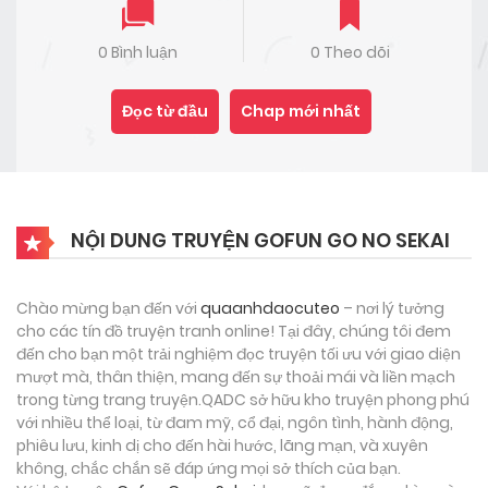
0 Bình luận
0 Theo dõi
Đọc từ đầu
Chap mới nhất
NỘI DUNG TRUYỆN GOFUN GO NO SEKAI
Chào mừng bạn đến với
quaanhdaocuteo
– nơi lý tưởng
cho các tín đồ truyện tranh online! Tại đây, chúng tôi đem
đến cho bạn một trải nghiệm đọc truyện tối ưu với giao diện
mượt mà, thân thiện, mang đến sự thoải mái và liền mạch
trong từng trang truyện.QADC sở hữu kho truyện phong phú
với nhiều thể loại, từ đam mỹ, cổ đại, ngôn tình, hành động,
phiêu lưu, kinh dị cho đến hài hước, lãng mạn, và xuyên
không, chắc chắn sẽ đáp ứng mọi sở thích của bạn.