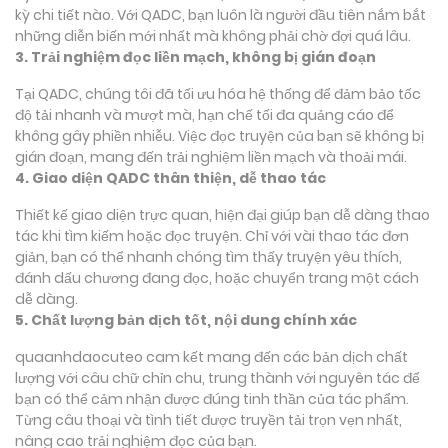
kỳ chi tiết nào. Với QADC, bạn luôn là người đầu tiên nắm bắt
những diễn biến mới nhất mà không phải chờ đợi quá lâu.
3. Trải nghiệm đọc liền mạch, không bị gián đoạn
Tại QADC, chúng tôi đã tối ưu hóa hệ thống để đảm bảo tốc
độ tải nhanh và mượt mà, hạn chế tối đa quảng cáo để
không gây phiền nhiễu. Việc đọc truyện của bạn sẽ không bị
gián đoạn, mang đến trải nghiệm liền mạch và thoải mái.
4. Giao diện QADC thân thiện, dễ thao tác
Thiết kế giao diện trực quan, hiện đại giúp bạn dễ dàng thao
tác khi tìm kiếm hoặc đọc truyện. Chỉ với vài thao tác đơn
giản, bạn có thể nhanh chóng tìm thấy truyện yêu thích,
đánh dấu chương đang đọc, hoặc chuyển trang một cách
dễ dàng.
5. Chất lượng bản dịch tốt, nội dung chính xác
quaanhdaocuteo cam kết mang đến các bản dịch chất
lượng với câu chữ chỉn chu, trung thành với nguyên tác để
bạn có thể cảm nhận được đúng tinh thần của tác phẩm.
Từng câu thoại và tình tiết được truyền tải trọn vẹn nhất,
nâng cao trải nghiệm đọc của bạn.