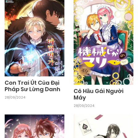
18/10/2024
Chapter 8
18/10/2024
Chapter 7
18/10/2024
Chapter 6
18/10/2024
Chapter 5
Con Trai Út Của Đại
Pháp Sư Lừng Danh
Cô Hầu Gái Người
Máy
28/09/2024
18/10/2024
Chapter 4
28/09/2024
18/10/2024
Chapter 3