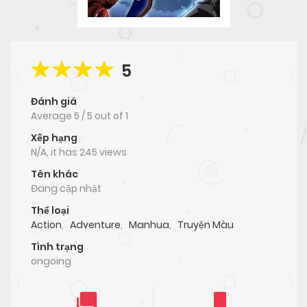
5
Đánh giá
Average
5
/
5
out of
1
Xếp hạng
N/A, it has 245 views
Tên khác
Đang cập nhật
Thể loại
Action
,
Adventure
,
Manhua
,
Truyện Màu
Tình trạng
ongoing