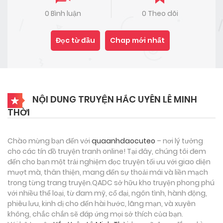
0 Bình luận
0 Theo dõi
Đọc từ đầu
Chap mới nhất
NỘI DUNG TRUYỆN HẮC UYÊN LÊ MINH
THỜI
Chào mừng bạn đến với
quaanhdaocuteo
– nơi lý tưởng
cho các tín đồ truyện tranh online! Tại đây, chúng tôi đem
đến cho bạn một trải nghiệm đọc truyện tối ưu với giao diện
mượt mà, thân thiện, mang đến sự thoải mái và liền mạch
trong từng trang truyện.QADC sở hữu kho truyện phong phú
với nhiều thể loại, từ đam mỹ, cổ đại, ngôn tình, hành động,
phiêu lưu, kinh dị cho đến hài hước, lãng mạn, và xuyên
không, chắc chắn sẽ đáp ứng mọi sở thích của bạn.