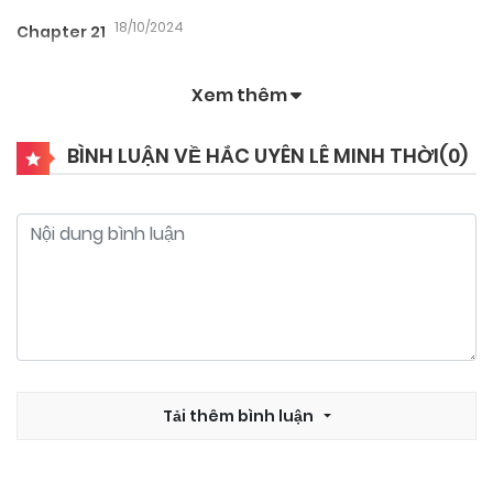
18/10/2024
Chapter 21
Xem thêm
18/10/2024
Chapter 20
BÌNH LUẬN VỀ HẮC UYÊN LÊ MINH THỜI(
0
)
18/10/2024
Chapter 19
18/10/2024
Chapter 18
18/10/2024
Chapter 17
18/10/2024
Tải thêm bình luận
Chapter 16
18/10/2024