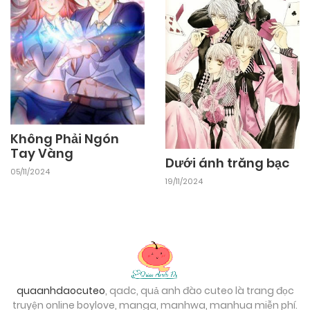
18/10/2024
Chapter 2
18/10/2024
Chapter 1
Không Phải Ngón
Tay Vàng
Dưới ánh trăng bạc
05/11/2024
19/11/2024
quaanhdaocuteo
, qadc, quả anh đào cuteo là trang đọc
truyện online boylove, manga, manhwa, manhua miễn phí.