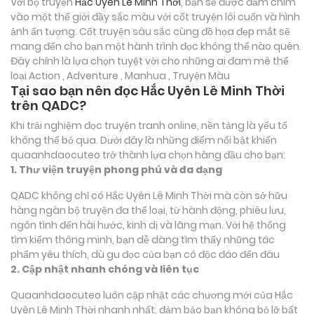
Với bộ truyện
Hắc Uyên Lê Minh Thời
, bạn sẽ được đắm chìm
vào một thế giới đầy sắc màu với cốt truyện lôi cuốn và hình
ảnh ấn tượng. Cốt truyện sâu sắc cùng đồ họa đẹp mắt sẽ
mang đến cho bạn một hành trình đọc không thể nào quên.
Đây chính là lựa chọn tuyệt vời cho những ai đam mê thể
loại
Action , Adventure , Manhua , Truyện Màu
Tại sao bạn nên đọc Hắc Uyên Lê Minh Thời
trên QADC?
Khi trải nghiệm đọc truyện tranh online, nền tảng là yếu tố
không thể bỏ qua. Dưới đây là những điểm nổi bật khiến
quaanhdaocuteo trở thành lựa chọn hàng đầu cho bạn:
1. Thư viện truyện phong phú và đa dạng
QADC không chỉ có Hắc Uyên Lê Minh Thời mà còn sở hữu
hàng ngàn bộ truyện đa thể loại, từ hành động, phiêu lưu,
ngôn tình đến hài hước, kinh dị và lãng mạn. Với hệ thống
tìm kiếm thông minh, bạn dễ dàng tìm thấy những tác
phẩm yêu thích, dù gu đọc của bạn có độc đáo đến đâu
2. Cập nhật nhanh chóng và liên tục
Quaanhdaocuteo luôn cập nhật các chương mới của Hắc
Uyên Lê Minh Thời nhanh nhất, đảm bảo bạn không bỏ lỡ bất