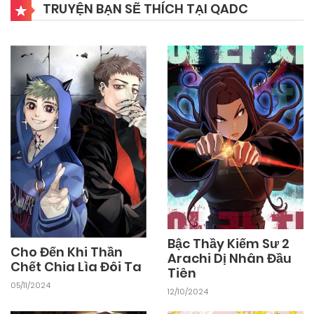
Chapter 15
TRUYỆN BẠN SẼ THÍCH TẠI QADC
18/10/2024
Chapter 14
18/10/2024
Chapter 13
18/10/2024
Chapter 12
18/10/2024
Chapter 11
Bậc Thầy Kiếm Sư 2
18/10/2024
Chapter 10
Cho Đến Khi Thần
Arachi Dị Nhân Đầu
Chết Chia Lìa Đôi Ta
Tiên
05/11/2024
18/10/2024
12/10/2024
Chapter 9