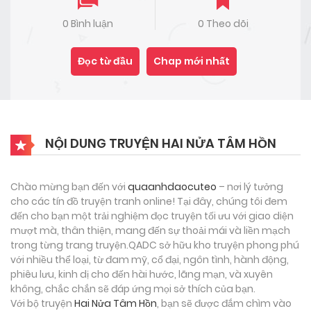
0 Bình luận
0 Theo dõi
Đọc từ đầu
Chap mới nhất
NỘI DUNG TRUYỆN HAI NỬA TÂM HỒN
Chào mừng bạn đến với
quaanhdaocuteo
– nơi lý tưởng
cho các tín đồ truyện tranh online! Tại đây, chúng tôi đem
đến cho bạn một trải nghiệm đọc truyện tối ưu với giao diện
mượt mà, thân thiện, mang đến sự thoải mái và liền mạch
trong từng trang truyện.QADC sở hữu kho truyện phong phú
với nhiều thể loại, từ đam mỹ, cổ đại, ngôn tình, hành động,
phiêu lưu, kinh dị cho đến hài hước, lãng mạn, và xuyên
không, chắc chắn sẽ đáp ứng mọi sở thích của bạn.
Với bộ truyện
Hai Nửa Tâm Hồn
, bạn sẽ được đắm chìm vào