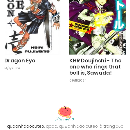
Dragon Eye
KHR Doujinshi - The
one who rings that
14/11/2024
bell is, Sawada!
09/11/2024
quaanhdaocuteo
, qadc, quả anh đào cuteo là trang đọc