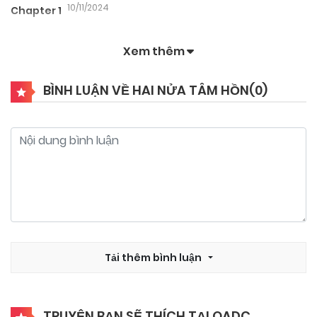
10/11/2024
Chapter 1
Xem thêm
BÌNH LUẬN VỀ HAI NỬA TÂM HỒN(
0
)
Tải thêm bình luận
TRUYỆN BẠN SẼ THÍCH TẠI QADC