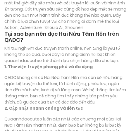
một thế giới đầy sắc màu với cốt truyện lôi cuốn và hình ảnh
ấn tượng. Cốt truyện sâu sắc cùng đồ họa đẹp mắt sẽ mang
đến cho bạn một hành trình đọc không thể nào quên. Đây
chính là lựa chọn tuyệt vời cho những ai đam mê thể loại
Action , Adventure , Shoujo Ai , Shounen
Tại sao bạn nên đọc Hai Nửa Tâm Hồn trên
QADC?
Khi trải nghiệm đọc truyện tranh online, nền tảng là yếu tố
không thể bỏ qua. Dưới đây là những điểm nổi bật khiến
quaanhdaocuteo trở thành lựa chọn hàng đầu cho bạn:
1. Thư viện truyện phong phú và đa dạng
QADC không chỉ có Hai Nửa Tâm Hồn mà còn sở hữu hàng
ngàn bộ truyện đa thể loại, từ hành động, phiêu lưu, ngôn
tình đến hài hước, kinh dị và lãng mạn. Với hệ thống tìm kiếm
thông minh, bạn dễ dàng tìm thấy những tác phẩm yêu
thích, dù gu đọc của bạn có độc đáo đến đâu
2. Cập nhật nhanh chóng và liên tục
Quaanhdaocuteo luôn cập nhật các chương mới của Hai
Nửa Tâm Hồn nhanh nhất, đảm bảo bạn không bỏ lỡ bất kỳ