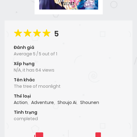
5
Đánh giá
Average
5
/
5
out of
1
Xếp hạng
N/A, it has 64 views
Tên khác
The tree of moonlight
Thể loại
Action
,
Adventure
,
Shoujo Ai
,
Shounen
Tình trạng
completed