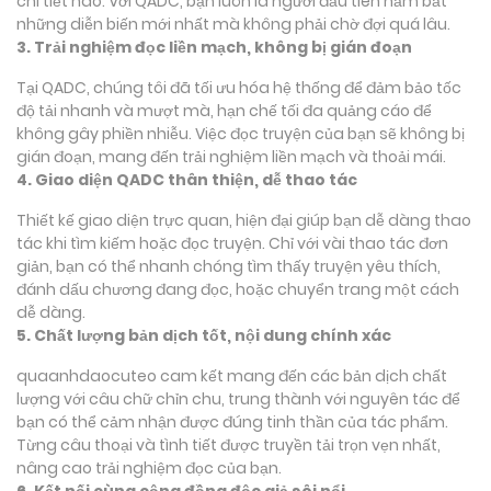
chi tiết nào. Với QADC, bạn luôn là người đầu tiên nắm bắt
những diễn biến mới nhất mà không phải chờ đợi quá lâu.
3. Trải nghiệm đọc liền mạch, không bị gián đoạn
Tại QADC, chúng tôi đã tối ưu hóa hệ thống để đảm bảo tốc
độ tải nhanh và mượt mà, hạn chế tối đa quảng cáo để
không gây phiền nhiễu. Việc đọc truyện của bạn sẽ không bị
gián đoạn, mang đến trải nghiệm liền mạch và thoải mái.
4. Giao diện QADC thân thiện, dễ thao tác
Thiết kế giao diện trực quan, hiện đại giúp bạn dễ dàng thao
tác khi tìm kiếm hoặc đọc truyện. Chỉ với vài thao tác đơn
giản, bạn có thể nhanh chóng tìm thấy truyện yêu thích,
đánh dấu chương đang đọc, hoặc chuyển trang một cách
dễ dàng.
5. Chất lượng bản dịch tốt, nội dung chính xác
quaanhdaocuteo cam kết mang đến các bản dịch chất
lượng với câu chữ chỉn chu, trung thành với nguyên tác để
bạn có thể cảm nhận được đúng tinh thần của tác phẩm.
Từng câu thoại và tình tiết được truyền tải trọn vẹn nhất,
nâng cao trải nghiệm đọc của bạn.
6. Kết nối cùng cộng đồng độc giả sôi nổi