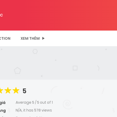
C
CTION
XEM THÊM
5
Average
5
/
5
out of
1
giá
N/A, it has 578 views
ạng