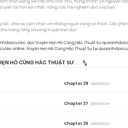
 chất lượng với câu chữ chỉn chu, trung thành với nguyên tác
truyền tải trọn vẹn nhất, nâng cao trải nghiệm đọc của bạn.
g tác, chia sẻ cảm nhận với những người cùng sở thích. Các phầ
g thú trong từng chương truyện bạn đọc.
aanhdaocuteo
,
đọc truyện Hẹn Hò Cùng Hắc Thuật Sư quaanhdao
uteo online
,
truyện Hẹn Hò Cùng Hắc Thuật Sư tại quaanhdaocu
HẸN HÒ CÙNG HẮC THUẬT SƯ
Chapter 39
25/09/2024
Chapter 37
25/09/2024
Chapter 36
25/09/2024