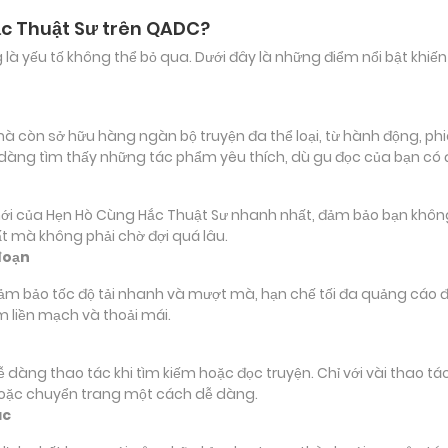
ắc Thuật Sư trên QADC?
ảng là yếu tố không thể bỏ qua. Dưới đây là những điểm nổi bật k
còn sở hữu hàng ngàn bộ truyện đa thể loại, từ hành động, phiêu
 dàng tìm thấy những tác phẩm yêu thích, dù gu đọc của bạn có
ủa Hẹn Hò Cùng Hắc Thuật Sư nhanh nhất, đảm bảo bạn không bỏ l
t mà không phải chờ đợi quá lâu.
đoạn
đảm bảo tốc độ tải nhanh và mượt mà, hạn chế tối đa quảng cáo đ
m liền mạch và thoải mái.
 dễ dàng thao tác khi tìm kiếm hoặc đọc truyện. Chỉ với vài thao 
hoặc chuyển trang một cách dễ dàng.
ác