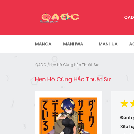
QAD
MANGA
MANHWA
MANHUA
A
QADC
Hẹn Hò Cùng Hắc Thuật Sư
Hẹn Hò Cùng Hắc Thuật Sư
Đánh 
Xếp h