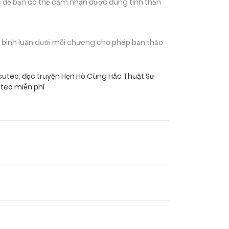
 để bạn có thể cảm nhận được đúng tinh thần
n bình luận dưới mỗi chương cho phép bạn thảo
cuteo
,
đọc truyện Hẹn Hò Cùng Hắc Thuật Sư
teo miễn phí