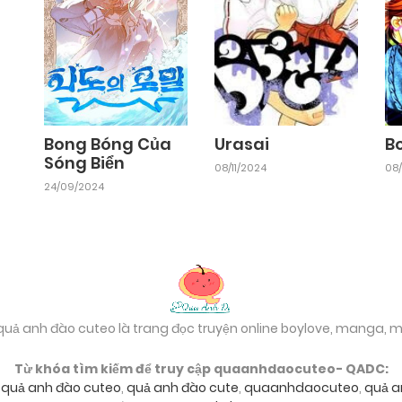
Chapter 12.5
25/09/2024
Chapter 11
25/09/2024
Bong Bóng Của
Urasai
B
Sóng Biển
08/11/2024
08/
Chapter 9
24/09/2024
25/09/2024
Chapter 7
25/09/2024
Chapter 5
25/09/2024
 quả anh đào cuteo là trang đọc truyện online boylove, manga,
Từ khóa tìm kiếm để truy cập quaanhdaocuteo- QADC:
Chapter 3
25/09/2024
,
quả anh đào cuteo
,
quả anh đào cute
,
quaanhdaocuteo
,
quả a