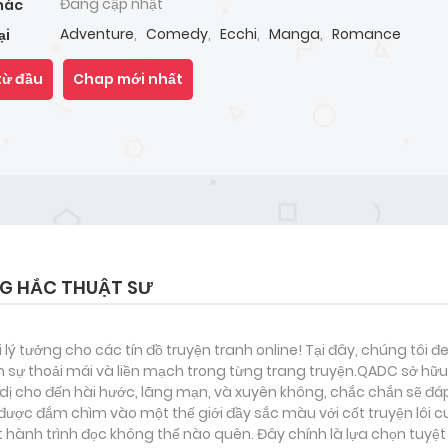
Đang cập nhật
hác
Adventure
,
Comedy
,
Ecchi
,
Manga
,
Romance
ại
từ đầu
Chap mới nhất
G HẮC THUẬT SƯ
i lý tưởng cho các tín đồ truyện tranh online! Tại đây, chúng tôi 
 sự thoải mái và liền mạch trong từng trang truyện.QADC sở hữu 
nh dị cho đến hài hước, lãng mạn, và xuyên không, chắc chắn sẽ đá
 được đắm chìm vào một thế giới đầy sắc màu với cốt truyện lôi c
ành trình đọc không thể nào quên. Đây chính là lựa chọn tuyệt