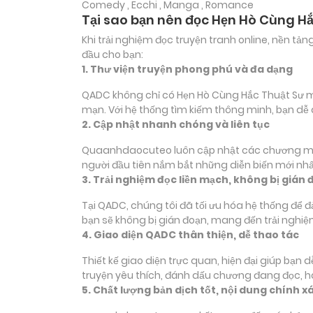
Comedy , Ecchi , Manga , Romance
Tại sao bạn nên đọc Hẹn Hò Cùng H
Khi trải nghiệm đọc truyện tranh online, nền t
đầu cho bạn:
1. Thư viện truyện phong phú và đa dạng
QADC không chỉ có Hẹn Hò Cùng Hắc Thuật Sư mà 
mạn. Với hệ thống tìm kiếm thông minh, bạn dễ
2. Cập nhật nhanh chóng và liên tục
Quaanhdaocuteo luôn cập nhật các chương mới c
người đầu tiên nắm bắt những diễn biến mới nhấ
3. Trải nghiệm đọc liền mạch, không bị gián 
Tại QADC, chúng tôi đã tối ưu hóa hệ thống để 
bạn sẽ không bị gián đoạn, mang đến trải nghiệ
4. Giao diện QADC thân thiện, dễ thao tác
Thiết kế giao diện trực quan, hiện đại giúp bạn
truyện yêu thích, đánh dấu chương đang đọc, 
5. Chất lượng bản dịch tốt, nội dung chính x