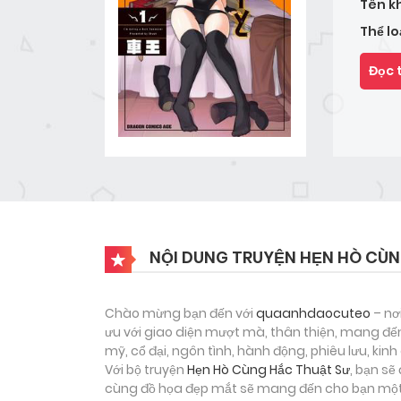
Tên k
Thể lo
Đọc 
NỘI DUNG TRUYỆN HẸN HÒ CÙN
Chào mừng bạn đến với
quaanhdaocuteo
– nơ
ưu với giao diện mượt mà, thân thiện, mang đến
mỹ, cổ đại, ngôn tình, hành động, phiêu lưu, ki
Với bộ truyện
Hẹn Hò Cùng Hắc Thuật Sư
, bạn sẽ
cùng đồ họa đẹp mắt sẽ mang đến cho bạn một h