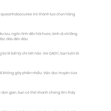
hiến quaanhdaocuteo trở thành lựa chọn hàng
 lưu, ngôn tình đến hài hước, kinh dị và lãng
 độc đáo đến đâu
ỡ bất kỳ chi tiết nào. Với QADC, bạn luôn là
ể không gây phiền nhiễu. Việc đọc truyện của
tác đơn giản, bạn có thể nhanh chóng tìm thấy