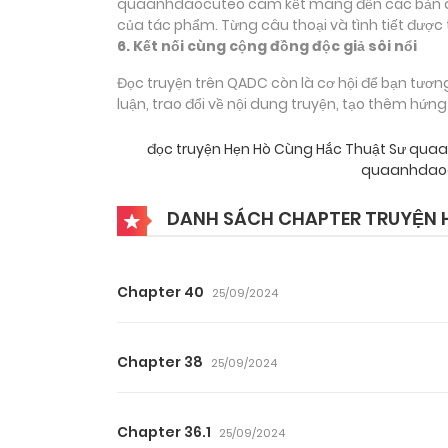
quaanhdaocuteo cam kết mang đến các bản dịch
của tác phẩm. Từng câu thoại và tình tiết được 
6. Kết nối cùng cộng đồng độc giả sôi nổi
Đọc truyện trên QADC còn là cơ hội để bạn tươn
luận, trao đổi về nội dung truyện, tạo thêm hứn
đọc truyện Hẹn Hò Cùng Hắc Thuật Sư qu
quaanhdaoc
DANH SÁCH CHAPTER TRUYỆN 
Chapter 40
25/09/2024
Chapter 38
25/09/2024
Chapter 36.1
25/09/2024