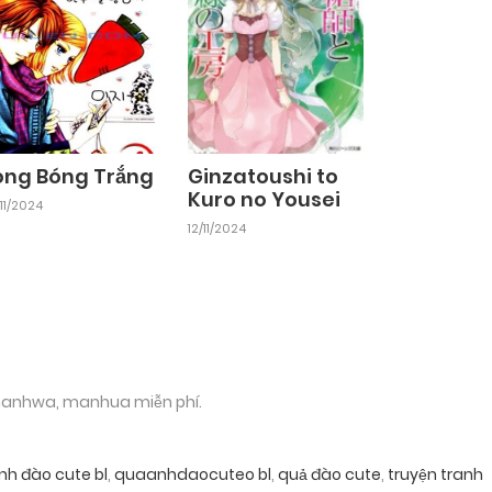
ong Bóng Trắng
Ginzatoushi to
Kuro no Yousei
11/2024
12/11/2024
 manhwa, manhua miễn phí.
nh đào cute bl
,
quaanhdaocuteo bl
,
quả đào cute
,
truyện tranh