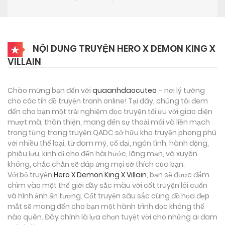
NỘI DUNG TRUYỆN HERO X DEMON KING X
VILLAIN
Chào mừng bạn đến với
quaanhdaocuteo
– nơi lý tưởng
cho các tín đồ truyện tranh online! Tại đây, chúng tôi đem
đến cho bạn một trải nghiệm đọc truyện tối ưu với giao diện
mượt mà, thân thiện, mang đến sự thoải mái và liền mạch
trong từng trang truyện.QADC sở hữu kho truyện phong phú
với nhiều thể loại, từ đam mỹ, cổ đại, ngôn tình, hành động,
phiêu lưu, kinh dị cho đến hài hước, lãng mạn, và xuyên
không, chắc chắn sẽ đáp ứng mọi sở thích của bạn.
Với bộ truyện
Hero X Demon King X Villain
, bạn sẽ được đắm
chìm vào một thế giới đầy sắc màu với cốt truyện lôi cuốn
và hình ảnh ấn tượng. Cốt truyện sâu sắc cùng đồ họa đẹp
mắt sẽ mang đến cho bạn một hành trình đọc không thể
nào quên. Đây chính là lựa chọn tuyệt vời cho những ai đam