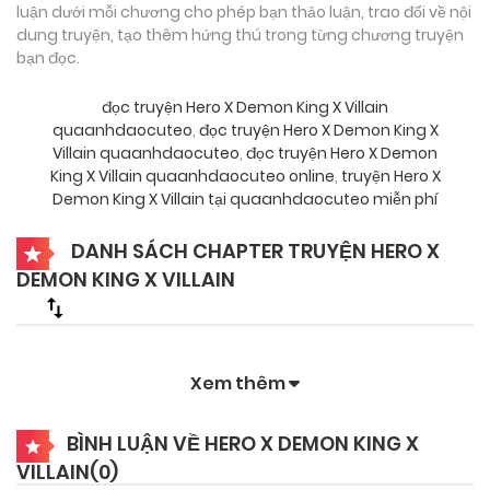
luận dưới mỗi chương cho phép bạn thảo luận, trao đổi về nội
dung truyện, tạo thêm hứng thú trong từng chương truyện
bạn đọc.
đọc truyện Hero X Demon King X Villain
quaanhdaocuteo
,
đọc truyện Hero X Demon King X
Villain quaanhdaocuteo
,
đọc truyện Hero X Demon
King X Villain quaanhdaocuteo online
,
truyện Hero X
Demon King X Villain tại quaanhdaocuteo miễn phí
DANH SÁCH CHAPTER TRUYỆN HERO X
DEMON KING X VILLAIN
Xem thêm
BÌNH LUẬN VỀ HERO X DEMON KING X
VILLAIN(
0
)