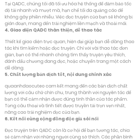
Tại QADC, chúng tôi đã tối ưu hóa hệ thống để đảm bảo tốc
độ tải nhanh và mượt mà, hạn chế tối đa quảng cáo để
không gây phiền nhiễu. Việc đọc truyện của bạn sẽ không bị
gián đoạn, mang đến trải nghiệm liền mạch và thoải mái.
4. Giao diện QADC thân thiện, dễ thao tác
Thiết kế giao diện trực quan, hiện đại giúp bạn dễ dàng thao
tác khi tìm kiếm hoặc đọc truyện. Chỉ với vài thao tác đơn
giản, bạn có thể nhanh chóng tìm thấy truyện yêu thích,
đánh dấu chương đang đọc, hoặc chuyển trang một cách
dễ dàng.
5. Chất lượng bản dịch tốt, nội dung chính xác
quaanhdaocuteo cam kết mang đến các bản dịch chất
lượng với câu chữ chỉn chu, trung thành với nguyên tác để
bạn có thể cảm nhận được đúng tinh thần của tác phẩm.
Từng câu thoại và tình tiết được truyền tải trọn vẹn nhất,
nâng cao trải nghiệm đọc của bạn.
6. Kết nối cùng cộng đồng độc giả sôi nổi
Đọc truyện trên QADC còn là cơ hội để bạn tương tác, chia
sẻ cảm nhận với những người cùng sở thích. Các phần bình