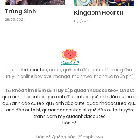
Trùng Sinh
Kingdom Heart II
28/09/2024
14/11/2024
quaanhdaocuteo
, qadc, quả anh đào cuteo là trang đọc
truyện online boylove, manga, manhwa, manhua miễn phí.
Từ khóa tìm kiếm để truy cập quaanhdaocuteo- QADC:
qua anh dao cuteo
,
qua anh đào cuteo
,
quả anh đào cuteo bl
,
quả anh đào cuteo
,
quả anh đào cute
,
quaanhdaocuteo
,
quả
anh đào cute bl
,
quaanhdaocuteo bl
,
quả đào cute
,
truyện
tranh đam mỹ quaanhdaocuteo
Liên hệ
Liên hệ Quảng cáo: @asphuwn