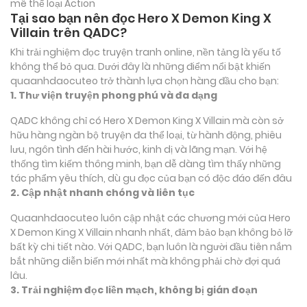
mê thể loại
Action
Tại sao bạn nên đọc Hero X Demon King X
Villain trên QADC?
Khi trải nghiệm đọc truyện tranh online, nền tảng là yếu tố
không thể bỏ qua. Dưới đây là những điểm nổi bật khiến
quaanhdaocuteo trở thành lựa chọn hàng đầu cho bạn:
1. Thư viện truyện phong phú và đa dạng
QADC không chỉ có Hero X Demon King X Villain mà còn sở
hữu hàng ngàn bộ truyện đa thể loại, từ hành động, phiêu
lưu, ngôn tình đến hài hước, kinh dị và lãng mạn. Với hệ
thống tìm kiếm thông minh, bạn dễ dàng tìm thấy những
tác phẩm yêu thích, dù gu đọc của bạn có độc đáo đến đâu
2. Cập nhật nhanh chóng và liên tục
Quaanhdaocuteo luôn cập nhật các chương mới của Hero
X Demon King X Villain nhanh nhất, đảm bảo bạn không bỏ lỡ
bất kỳ chi tiết nào. Với QADC, bạn luôn là người đầu tiên nắm
bắt những diễn biến mới nhất mà không phải chờ đợi quá
lâu.
3. Trải nghiệm đọc liền mạch, không bị gián đoạn