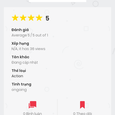
5
Đánh giá
Average
5
/
5
out of
1
Xếp hạng
N/A, it has 36 views
Tên khác
Đang cập nhật
Thể loại
Action
Tình trạng
ongoing
0 Bình luận
0 Theo dõi