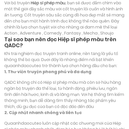
Với bộ truyện
Hiệp sĩ phép màu
, bạn sẽ được đắm chìm vào
một thế giới đầy sắc màu với cốt truyện lôi cuốn và hình ảnh
ấn tượng. Cốt truyện sâu sắc cùng đồ họa đẹp mắt sẽ mang
đến cho bạn một hành trình đọc không thể nào quên. Đây
chính là lựa chọn tuyệt vời cho những ai đam mê thể loại
Action , Adventure , Comedy , Fantasy , Mecha , Shoujo
Tại sao bạn nên đọc Hiệp sĩ phép màu trên
QADC?
Khi trải nghiệm đọc truyện tranh online, nền tảng là yếu tố
không thể bỏ qua. Dưới đây là những điểm nổi bật khiến
quaanhdaocuteo trở thành lựa chọn hàng đầu cho bạn:
1. Thư viện truyện phong phú và đa dạng
QADC không chỉ có Hiệp sĩ phép màu mà còn sở hữu hàng
ngàn bộ truyện đa thể loại, từ hành động, phiêu lưu, ngôn
tình đến hài hước, kinh dị và lãng mạn. Với hệ thống tìm kiếm
thông minh, bạn dễ dàng tìm thấy những tác phẩm yêu
thích, dù gu đọc của bạn có độc đáo đến đâu
2. Cập nhật nhanh chóng và liên tục
Quaanhdaocuteo luôn cập nhật các chương mới của Hiệp