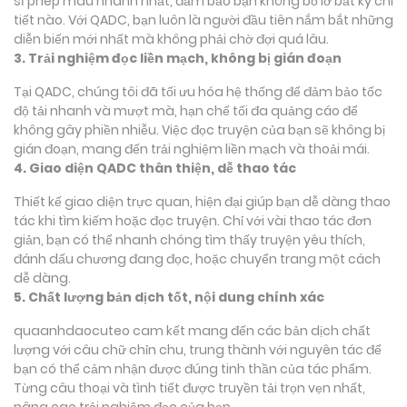
sĩ phép màu nhanh nhất, đảm bảo bạn không bỏ lỡ bất kỳ chi
tiết nào. Với QADC, bạn luôn là người đầu tiên nắm bắt những
diễn biến mới nhất mà không phải chờ đợi quá lâu.
3. Trải nghiệm đọc liền mạch, không bị gián đoạn
Tại QADC, chúng tôi đã tối ưu hóa hệ thống để đảm bảo tốc
độ tải nhanh và mượt mà, hạn chế tối đa quảng cáo để
không gây phiền nhiễu. Việc đọc truyện của bạn sẽ không bị
gián đoạn, mang đến trải nghiệm liền mạch và thoải mái.
4. Giao diện QADC thân thiện, dễ thao tác
Thiết kế giao diện trực quan, hiện đại giúp bạn dễ dàng thao
tác khi tìm kiếm hoặc đọc truyện. Chỉ với vài thao tác đơn
giản, bạn có thể nhanh chóng tìm thấy truyện yêu thích,
đánh dấu chương đang đọc, hoặc chuyển trang một cách
dễ dàng.
5. Chất lượng bản dịch tốt, nội dung chính xác
quaanhdaocuteo cam kết mang đến các bản dịch chất
lượng với câu chữ chỉn chu, trung thành với nguyên tác để
bạn có thể cảm nhận được đúng tinh thần của tác phẩm.
Từng câu thoại và tình tiết được truyền tải trọn vẹn nhất,
nâng cao trải nghiệm đọc của bạn.