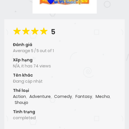
5
Đánh giá
Average
5
/
5
out of
1
Xếp hạng
N/A, it has 74 views
Tên khác
Đang cập nhật
Thể loại
Action
,
Adventure
,
Comedy
,
Fantasy
,
Mecha
,
Shoujo
Tình trạng
completed