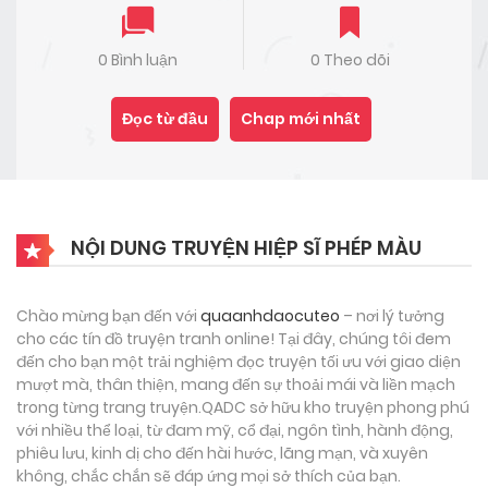
0 Bình luận
0 Theo dõi
Đọc từ đầu
Chap mới nhất
NỘI DUNG TRUYỆN HIỆP SĨ PHÉP MÀU
Chào mừng bạn đến với
quaanhdaocuteo
– nơi lý tưởng
cho các tín đồ truyện tranh online! Tại đây, chúng tôi đem
đến cho bạn một trải nghiệm đọc truyện tối ưu với giao diện
mượt mà, thân thiện, mang đến sự thoải mái và liền mạch
trong từng trang truyện.QADC sở hữu kho truyện phong phú
với nhiều thể loại, từ đam mỹ, cổ đại, ngôn tình, hành động,
phiêu lưu, kinh dị cho đến hài hước, lãng mạn, và xuyên
không, chắc chắn sẽ đáp ứng mọi sở thích của bạn.